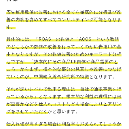
広告運用数値の改善における全てを徹底的に分析及び改
善の内容を含めてすべてコンサルティング可能となりま
す。
具体的には、「ROAS」の数値と「ACOS」という数値
のどちらかの数値の改善を行っていくのが広告運用の基
本となりますが、その数値改善のためのキーワード分析
もですが、「抜本的にその商品LP自体や商品需要のと
ころ」からまず、根本的な部分の見直しや改善につなげ
ていくのが、中国輸入総合研究所の特徴
となります。
それが深いレベルで
出来る
理由は「自社で通販事業を行
っているから」となります。根本的な利益の獲得には何
が重要かなどを仕入れコストなども場合によりヒアリン
グをさせていただく
かと思います。
仕入れ値が高すぎる場合は利益率も抑えられてしまうか