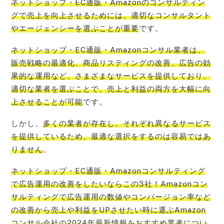
ネットショップ・EC通販・A
mazonのコンサルティン
グで売上を向上させるためには、適切なコンサルタント
やエージェンシーを選ぶことが重要
です。
ネットショップ・EC通販・A
mazonコンサル業者は、
販売戦略の最適化、商品リスティングの改善、広告の効
果的な運用など、さまざまなサービスを提供しており、
適切な業者を選ぶことで、売上と利益の両方を大幅に向
上させることが可能
です。
しかし、
多くの業者が存在し、それぞれ異なるサービス
を提供しているため、最適な選択をするのは容易ではあ
りません
。
ネットショップ・EC通販・Amazonコンサルティング
で広告運用の改善をしたいならこの3社！Amazonコン
サルティングで広告運用
の数値やコンバージョン率など
の改善から売上や利益をUPさせたい時に選ぶAmazon
コンサル会社の2024年最新情報をおすすめ業者につい