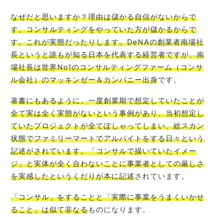
なぜだと思いますか？理由は儲かる自信がないからで
す。コンサルティングをやっていた方が儲かるからで
す。これが実態だったりします。DeNAの創業者南場社
長というと誰もが知る日本を代表する経営者ですが、南
場社長は世界No1のコンサルティングファーム（コンサ
ル会社）のマッキンゼー＆カンパニー出身
です。
著書にもあるように、一度創業期で想定していたことが
全て実は全く実態がないという事例があり、当初想定し
ていたプロジェクトが全てぽしゃってしまい、総スカン
状態でファミリーマートでアルバイトをする日々という
記述がされています。「コンサルで描いていたイメー
ジ」と実体が全く合わないことに事業者としての厳しさ
を実感したというくだりが本に記述
されています。
「コンサル」をすることと「実際に事業をうまくいかせ
ること」は似て非なる
ものになります。