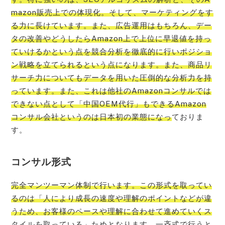
mazon販売上での体現化。そして、マーケティングをす
る力に長けています。また、広告運用はもちろん、デー
タの改善やどうしたらAmazon上で上位に早退値を持っ
ていけるかという点を競合分析を徹底的に行いポジショ
ン戦略を立てられるという点になります。また、商品リ
サーチ力についてもデータを用いた圧倒的な分析力を持
っています。また、これは他社のAmazonコンサルでは
できない点として「中国OEM代行」もできるAmazon
コンサル会社というのは日本初の業態になっ
ておりま
す。
コンサル形式
完全マンツーマン体制で行います。この形式を取ってい
るのは「人により成長の速度や理解のポイントなどが違
うため、お客様のペースや理解に合わせて進めていくス
タイルを取っている」ためとなります。一斉式で行うと