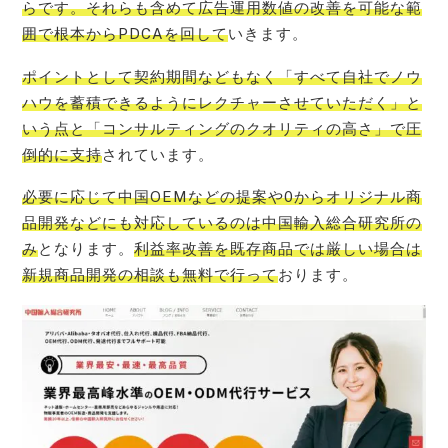
らです。それらも含めて広告運用数値の改善を可能な範
囲で根本からPDCAを回して
いきます。
ポイントとして契約期間などもなく「すべて自社でノウ
ハウを蓄積できるようにレクチャーさせていただく」と
いう点と「コンサルティングのクオリティの高さ」で圧
倒的に支持
されています。
必要に応じて中国OEMなどの提案や0からオリジナル商
品開発などにも対応しているのは中国輸入総合研究所の
み
となります。
利益率改善を既存商品では厳しい場合は
新規商品開発の相談も無料で行って
おります。