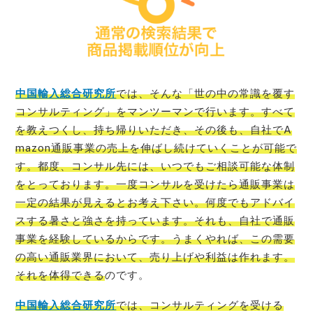
中国輸入総合研究所
では、そんな「世の中の常識を覆す
コンサルティング」をマンツーマンで行います。すべて
を教えつくし、持ち帰りいただき、その後も、自社でA
mazon通販事業の売上を伸ばし続けていくことが可能で
す。都度、コンサル先には、いつでもご相談可能な体制
をとっております。一度コンサルを受けたら通販事業は
一定の結果が見えるとお考え下さい。何度でもアドバイ
スする暑さと強さを持っています。それも、自社で通販
事業を経験しているからです。うまくやれば、この需要
の高い通販業界において、売り上げや利益は作れます。
それを体得できる
のです。
中国輸入総合研究所
では、コンサルティングを受ける