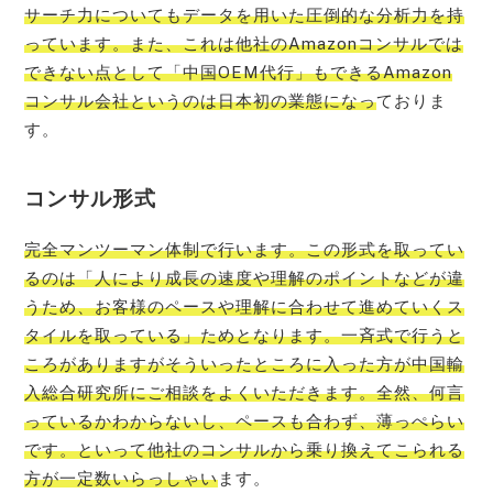
サーチ力についてもデータを用いた圧倒的な分析力を持
っています。また、これは他社のAmazonコンサルでは
できない点として「中国OEM代行」もできるAmazon
コンサル会社というのは日本初の業態になっ
ておりま
す。
コンサル形式
完全マンツーマン体制で行います。この形式を取ってい
るのは「人により成長の速度や理解のポイントなどが違
うため、お客様のペースや理解に合わせて進めていくス
タイルを取っている」ためとなります。一斉式で行うと
ころがありますがそういったところに入った方が中国輸
入総合研究所にご相談をよくいただきます。全然、何言
っているかわからないし、ペースも合わず、薄っぺらい
です。といって他社のコンサルから乗り換えてこられる
方が一定数いらっしゃい
ます。