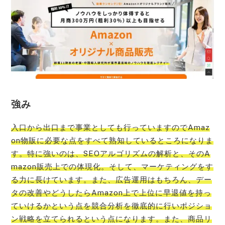
強み
入口から出口まで事業としても行っていますのでAmaz
on物販に必要な点をすべて熟知しているところになりま
す。特に強いのは、SEOアルゴリズムの解析と、そのA
mazon販売上での体現化。そして、マーケティングをす
る力に長けています。また、広告運用はもちろん、デー
タの改善やどうしたらAmazon上で上位に早退値を持っ
ていけるかという点を競合分析を徹底的に行いポジショ
ン戦略を立てられるという点になります。また、商品リ