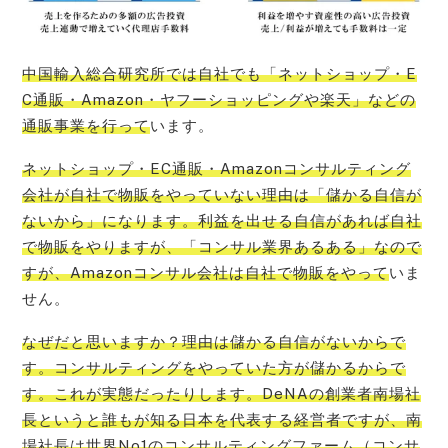
中国輸入総合研究所では自社でも「ネットショップ・E
C通販・Amazon・ヤフーショッピングや楽天」などの
通販事業を行って
います。
ネットショップ・EC通販・
Amazonコンサルティング
会社が自社で物販をやっていない理由は「儲かる自信が
ないから」になります。利益を出せる自信があれば自社
で物販をやりますが、「コンサル業界あるある」なので
すが、Amazonコンサル会社は自社で物販をやって
いま
せん。
なぜだと思いますか？理由は儲かる自信がないからで
す。コンサルティングをやっていた方が儲かるからで
す。これが実態だったりします。DeNAの創業者南場社
長というと誰もが知る日本を代表する経営者ですが、南
場社長は世界No1のコンサルティングファーム（コンサ