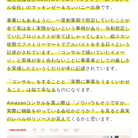
ル会社）のマッキンゼー＆カンパニー出身
です。
著書にもあるように、一度創業期で想定していたことが
全て実は全く実態がないという事例があり、当初想定し
ていたプロジェクトが全てぽしゃってしまい、総スカン
状態でファミリーマートでアルバイトをする日々という
記述がされています。「コンサルで描いていたイメー
ジ」と実体が全く合わないことに事業者としての厳しさ
を実感したというくだりが本に記述
されています。
「コンサル」をすることと「実際に事業をうまくいかせ
ること」は似て非なる
ものになります。
Amazonコンサルを選ぶ際は「ノウハウもそうですが、
実際に物販をやっている会社かどうか？」を見ると真実
のレベルやリソースが見えて
くるかと思います。