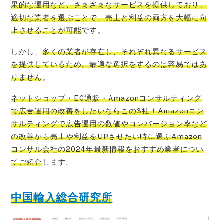
果的な運用など、さまざまなサービスを提供しており、
適切な業者を選ぶことで、売上と利益の両方を大幅に向
上させることが可能
です。
しかし、
多くの業者が存在し、それぞれ異なるサービス
を提供しているため、最適な選択をするのは容易ではあ
りません
。
ネットショップ・EC通販・Amazonコンサルティング
で広告運用の改善をしたいならこの3社！Amazonコン
サルティングで広告運用
の数値やコンバージョン率など
の改善から売上や利益をUPさせたい時に選ぶAmazon
コンサル会社の2024年最新情報をおすすめ業者につい
てご紹介
します。
中国輸入総合研究所