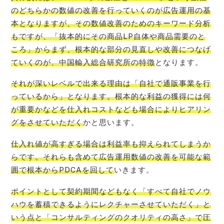
のどちらかの数値の改善を行っていくのが広告運用の基
本となりますが、その数値改善のためのキーワード分析
もですが、「抜本的にその商品LP自体や商品需要のと
ころ」からまず、根本的な部分の見直しや改善につなげ
ていくのが、中国輸入総合研究所の特徴
となります。
それが深いレベルで
出来る
理由は「自社で通販事業を行
っているから」となります。根本的な利益の獲得には何
が重要かなどを仕入れコストなども場合によりヒアリン
グをさせていただく
かと思います。
仕入れ値が高すぎる場合は利益率も抑えられてしまうか
らです。それらも含めて広告運用数値の改善を可能な範
囲で根本からPDCAを回して
いきます。
ポイントとして契約期間などもなく「すべて自社でノウ
ハウを蓄積できるようにレクチャーさせていただく」と
いう点と「コンサルティングのクオリティの高さ」で圧