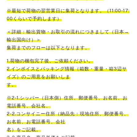
※最短で荷物の翌営業日に集荷となります。（11:00-17:
00くらいで予約します）
＜詳細：輸出貨物・お取引の流れにつきまして（日本→
輸出国向け）＞
集荷までのフローは以下となります。
1.荷物の梱包完了後、ご依頼ください。
2.インボイスとパッキング情報（箱数・重量・箱3辺サ
イズ）のご用意をお願いしま
す。
※2-1.シッパー（日本側）住所、郵便番号、お名前、お
電話番号、会社名、
2-2.コンサイニー住所（納品先：現地住所、郵便番号、
お名前、お電話番号、会社
名）をご記載。