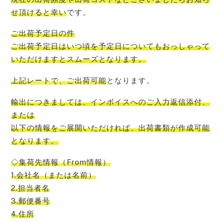
せ頂けると幸い
です。
ご出荷予定日の件
ご出荷予定日はいつ頃を予定日についてもおっしゃって
いただけますとスムーズ
となります。
上記レートで、ご出荷可能
となります。
輸出につきましては、インボイスへのご入力返信添付、
または
以下の情報をご展開いただければ、出荷書類が作成可能
となります。
◇集荷先情報（From情報）
1.会社名（または名前）
2.担当者名
3.郵便番号
4.住所