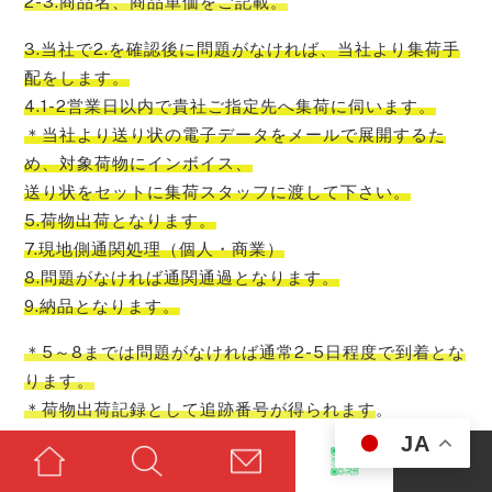
2-3.商品名、商品単価をご記載。
3.当社で2.を確認後に問題がなければ、当社より集荷手
配をします。
4.1-2営業日以内で貴社ご指定先へ集荷に伺います。
＊当社より送り状の電子データをメールで展開するた
め、対象荷物にインボイス、
送り状をセットに集荷スタッフに渡して下さい。
5.荷物出荷となります。
7.現地側通関処理（個人・商業）
8.問題がなければ通関通過となります。
9.納品となります。
＊5～8までは問題がなければ通常2-5日程度で到着とな
ります。
＊荷物出荷記録として追跡番号が得られます
。
JA
輸送期間について