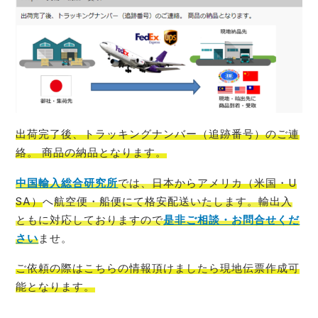
出荷完了後、トラッキングナンバー（追跡番号）のご連
絡。 商品の納品となります。
中国輸入総合研究所
では、
日本からアメリカ（米国・U
SA）
へ
航空便・船便にて格安配送いたします。輸出入
ともに対応しておりますので
是非ご相談・お問合せくだ
さい
ませ。
ご依頼の際はこちらの情報頂けましたら現地伝票作成可
能
となります。