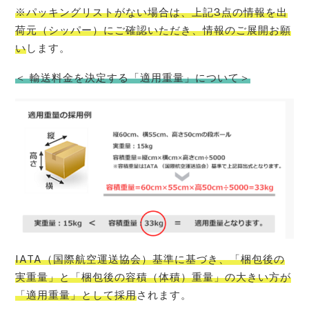
※パッキングリストがない場合は、上記3点の情報を出
荷元（シッパー）にご確認いただき、情報のご展開お願
い
します。
＜ 輸送料金を決定する「適用重量」について＞
IATA（国際航空運送協会）基準に基づき、「梱包後の
実重量」と「梱包後の容積（体積）重量」の大きい方が
「適用重量」として採用
されます。