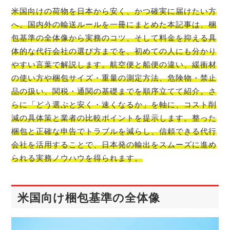
米国向けの荷物を日本から安く、かつ確実に届けたい方
へ。国内外の輸送ルールを一冊にまとめた本記事は、梱
包基準の全体像から実務のコツ、そして料金を抑える具
体的な代行会社の選び方までを、初めての人にも分かり
やすい言葉で解説します。航空便と船便の違い、緩衝材
の使い方や梱包サイズ・重量の測定方法、危険物・禁止
品の扱い、関税・通関の基礎までを順序立てて紹介。さ
らに「どう選ぶと安く・速くなるか」を軸に、コスト削
減の具体策と業者の比較ポイントを提示します。整った
梱包と正確な申告でトラブルを減らし、信頼できる代行
会社を活用することで、日本発の輸出をスムーズに進め
られる実務ノウハウを得られます。
米国向け梱包基準の全体像