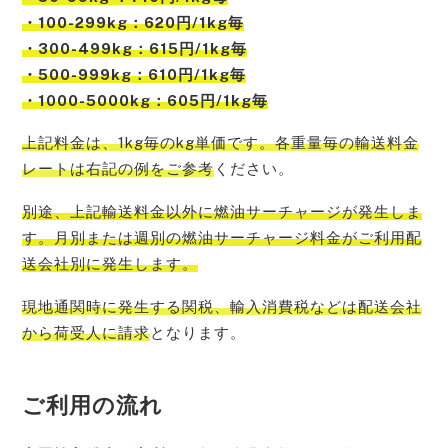
・100-299kg：620円/1kg毎
・300-499kg：615円/1kg毎
・500-999kg：610円/1kg毎
・1000-5000kg：605円/1kg毎
上記料金は、1kg毎のkg単価です。各重量毎の輸送料金
レートは右記の例をご参考
ください。
別途、上記輸送料金以外に燃油サーチャージが発生しま
す。月別または週別の燃油サーチャージ料金がご利用配
送会社別に発生
します。
現地通関時に発生する関税、輸入消費税などは配送会社
から荷受人に請求
となります。
ご利用の流れ