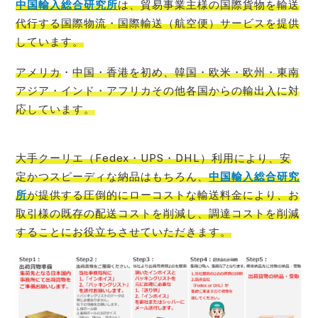
中国輸入総
合研究所
は、貿易事業主様の国際貨物を輸送
代行する国際物流・国際輸送（航空便）サービスを提供
しています。
アメリカ
・
中国・香港を初め、韓国・欧米・欧州・東南
アジア・インド・アフリカその他各国からの輸出入に対
応しています。
大手クーリエ（Fedex・UPS・DHL）利用により、安
定かつスピーディな納品はもちろん、
中国輸入総合研究
所
が提供する圧倒的にローコストな輸送料金により、お
取引様の既存の配送コストを削減し、調達コストを削減
することにお役立ち
させていただきます。