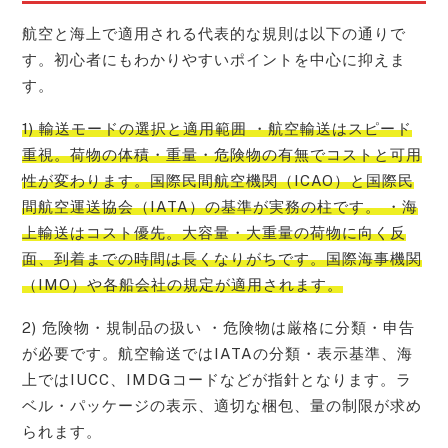
航空と海上で適用される代表的な規則は以下の通りで
す。初心者にもわかりやすいポイントを中心に抑えま
す。
1) 輸送モードの選択と適用範囲 ・航空輸送はスピード
重視。荷物の体積・重量・危険物の有無でコストと可用
性が変わります。国際民間航空機関（ICAO）と国際民
間航空運送協会（IATA）の基準が実務の柱です。 ・海
上輸送はコスト優先。大容量・大重量の荷物に向く反
面、到着までの時間は長くなりがちです。国際海事機関
（IMO）や各船会社の規定が適用されます。
2) 危険物・規制品の扱い ・危険物は厳格に分類・申告
が必要です。航空輸送ではIATAの分類・表示基準、海
上ではIUCC、IMDGコードなどが指針となります。ラ
ベル・パッケージの表示、適切な梱包、量の制限が求め
られます。