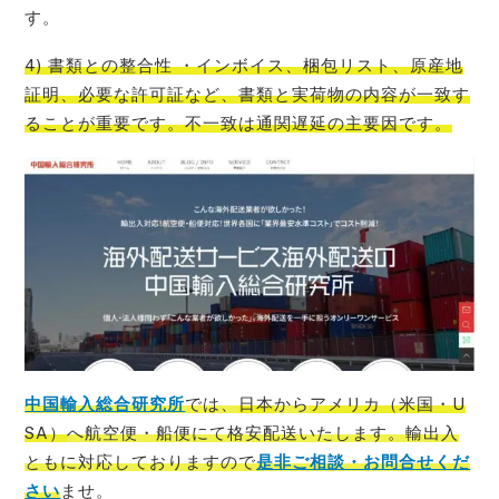
す。
4) 書類との整合性 ・インボイス、梱包リスト、原産地
証明、必要な許可証など、書類と実荷物の内容が一致す
ることが重要です。不一致は通関遅延の主要因です。
中国輸入総合研究所
では、
日本
から
アメリカ（米国・U
SA）
へ航空便・船便にて格安配送いたします。輸出入
ともに対応しておりますので
是非ご相談・お問合せくだ
さい
ませ。