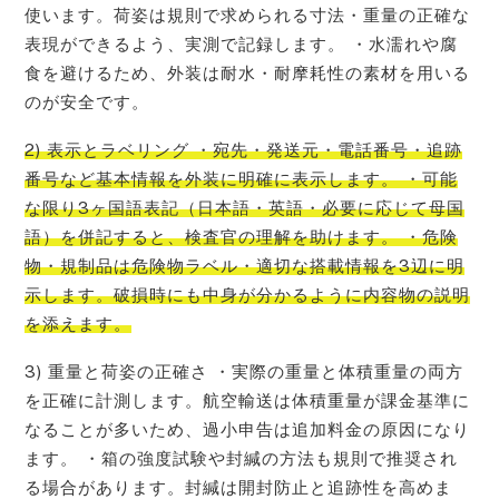
使います。荷姿は規則で求められる寸法・重量の正確な
表現ができるよう、実測で記録します。 ・水濡れや腐
食を避けるため、外装は耐水・耐摩耗性の素材を用いる
のが安全です。
2) 表示とラベリング ・宛先・発送元・電話番号・追跡
番号など基本情報を外装に明確に表示します。 ・可能
な限り3ヶ国語表記（日本語・英語・必要に応じて母国
語）を併記すると、検査官の理解を助けます。 ・危険
物・規制品は危険物ラベル・適切な搭載情報を3辺に明
示します。破損時にも中身が分かるように内容物の説明
を添えます。
3) 重量と荷姿の正確さ ・実際の重量と体積重量の両方
を正確に計測します。航空輸送は体積重量が課金基準に
なることが多いため、過小申告は追加料金の原因になり
ます。 ・箱の強度試験や封緘の方法も規則で推奨され
る場合があります。封緘は開封防止と追跡性を高めま