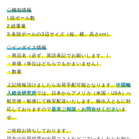
◇梱包情報
1.段ボール数
2.総重量
3.各段ボールの3辺サイズ（縦、横、高さcm）
◇インボイス情報
・商品名（必ず、英語表記でお願いします。）
・単価（単位はどちらでもかまいません）
・数量
上記情報頂けましたら出荷手配可能
となります。
中国輸
入総合研究所
では、
日本からアメリカ（米国・USA）
へ
航空便・船便にて格安配送いたします。輸出入ともに対
応しておりますので
是非ご相談・お問合せください
ま
せ。
ご依頼お待ちしております。
現在の出荷頻度や出荷コストなどございましたらお知ら