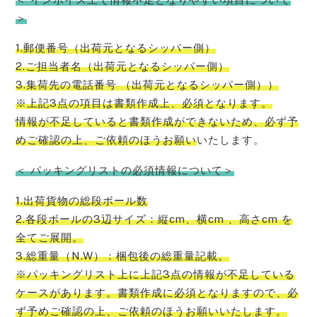
＞
1.郵便番号（出荷元となるシッパー側）
2.ご担当者名（出荷元となるシッパー側）
3.集荷先の電話番号 （出荷元となるシッパー側））
※上記3点の項目は書類作成上、必須となります。
情報が不足していると書類作成ができないため、必ず予
めご確認の上、ご依頼のほうお願い
いたします。
＜ パッキングリストの必須情報について＞
1.出荷貨物の総段ボール数
2.各段ボールの3辺サイズ：縦cm、横cm 、高さcm を
全てご展開。
3.総重量（N.W）：梱包後の総重量記載。
※パッキングリスト上に上記3点の情報が不足している
ケースがあります。書類作成に必須となりますので、必
ず予めご確認の上、ご依頼のほうお願いいたします。