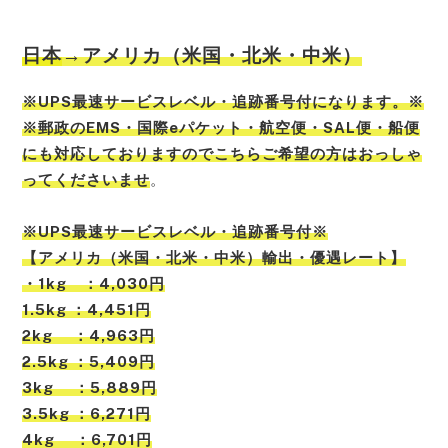
日本
→アメリカ（米国・北米・中米）
※UPS最速サービスレベル・追跡番号付になります。※
※郵政のEMS・国際eパケット・航空便・SAL便・船便
にも対応しておりますのでこちらご希望の方はおっしゃ
ってくださいませ
。
※UPS最速サービスレベル・追跡番号付※
【アメリカ（米国・北米・中米）輸出・優遇レート】
・1kg ：4,030円
1.5kg ：4,451円
2kg ：4,963円
2.5kg ：5,409円
3kg ：5,889円
3.5kg ：6,271円
4kg ：6,701円