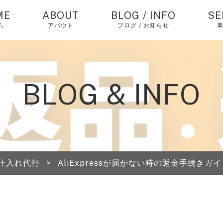
ME
ABOUT
BLOG / INFO
SE
ム
アバウト
ブログ / お知らせ
お知らせ
中
バ
仕
コラム
BLOG & INFO
個
ピックアップ
エ
経
中
仕入れ代行
>
AliExpressが届かない時の返金手続き
海
送
A