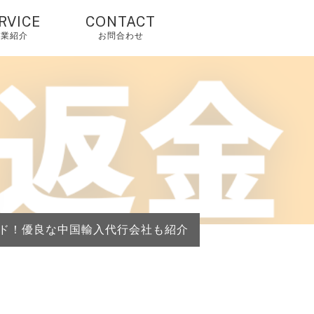
RVICE
CONTACT
事業紹介
お問合わせ
国輸入代行・タオ
オ代行・アリババ
入れ代行
人輸入代行・アリ
クスプレス（当社
由で2%OFF）
国OEM・OEM代行
ガイド！優良な中国輸入代行会社も紹介
外配送・国際配
・海外発送代行
mazonコンサルテ