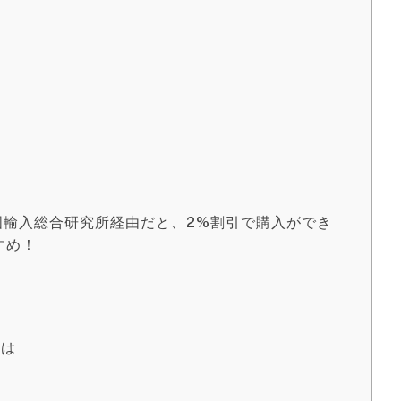
C
塾
んと中国輸入総合研究所経由だと、2%割引で購入ができ
すめ！
とは