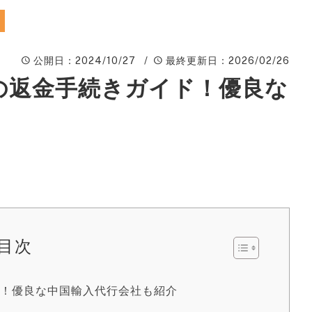
ィ
A
公開日
：2024/10/27 /
最終更新日
：2026/02/26
楽
ピ
い時の返金手続きガイド！優良な
動
W
ン
広
S
サ
目次
S
イド！優良な中国輸入代行会社も紹介