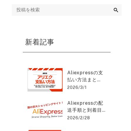
ング
検
索
mazon運用代行・
天・ヤフーショッ
ング運営代行
新着記事
画制作代行
EB集客・リスティ
グ広告運用・WEB
Aliexpressの支
告代理店
払い方法まと
め：安全に使う
2026/3/1
EO対策・SEOコン
コツと手順と
ルティング
は？アリエクス
Aliexpressの配
プレスを2%OFF
送手順と到着目
で購入できる方
EO記事作成代行
安をわかりやす
2026/2/28
法を紹介！
く解説！アリエ