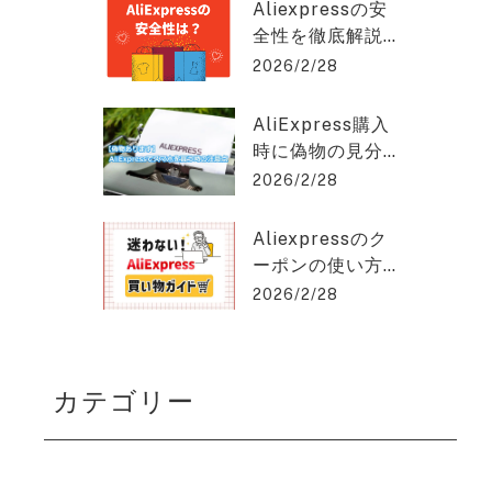
クスプレスを2%
hat GPT稼ぎの達人
Aliexpressの安
OFFで購入でき
全性を徹底解説
る方法を紹介！
｜信頼できる購
2026/2/28
入のポイントと
は？アリエクス
AliExpress購入
プレスを2%OFF
時に偽物の見分
で購入できる方
け方と安く買う
2026/2/28
法を紹介！
コツとは？アリ
エクスプレスを
Aliexpressのク
2%OFFで購入で
ーポンの使い方
きる方法を紹
を徹底解説！保
2026/2/28
介！
存版ガイド！ア
リエクスプレス
を2%OFFで購入
カテゴリー
できる方法を紹
介！