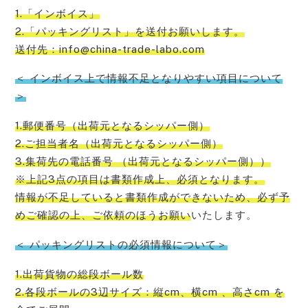
1.「インボイス」
2.「パッキングリスト」を送付お願いします。
送付先：info@china-trade-labo.com
＜ インボイス上で情報不足となりやすい項目について
＞
1.郵便番号（出荷元となるシッパー側）
2.ご担当者名（出荷元となるシッパー側）
3.集荷先の電話番号 （出荷元となるシッパー側））
※上記3点の項目は書類作成上、必須となります。
情報が不足していると書類作成ができないため、必ず予
めご確認の上、ご依頼のほうお願い
いたします。
＜ パッキングリストの必須情報について＞
1.出荷貨物の総段ボール数
2.各段ボールの3辺サイズ：縦cm、横cm 、高さcm を