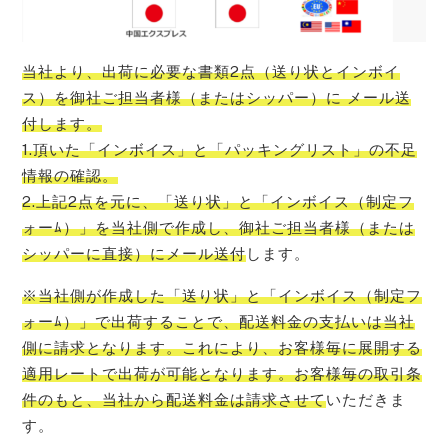
当社より、出荷に必要な書類2点（送り状とインボイ
ス）を御社ご担当者様（またはシッパー）に メール送
付します。
1.頂いた「インボイス」と「パッキングリスト」の不足
情報の確認。
2.上記2点を元に、「送り状」と「インボイス（制定フ
ォーﾑ）」を当社側で作成し、御社ご担当者様（または
シッパーに直接）にメール送付
します。
※当社側が作成した「送り状」と「インボイス（制定フ
ォーﾑ）」で出荷することで、配送料金の支払いは当社
側に請求となります。これにより、お客様毎に展開する
適用レートで出荷が可能となります。お客様毎の取引条
件のもと、当社から配送料金は請求させて
いただきま
す。