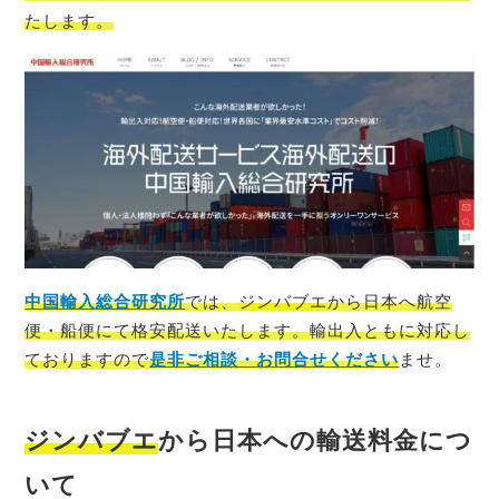
たします。
中国輸入総合研究所
では、
ジンバブエ
から日本へ航空
便・船便にて格安配送いたします。輸出入ともに対応し
ておりますので
是非ご相談・お問合せください
ませ。
ジンバブエ
から日本への輸送料金につ
いて