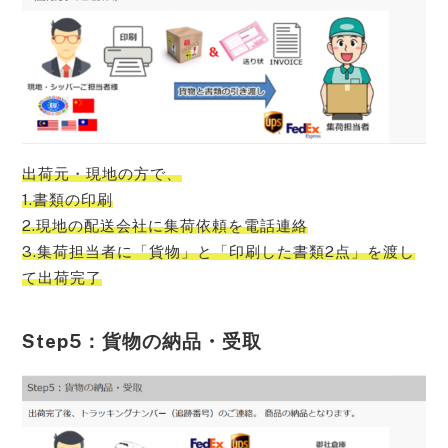
出荷元・現地の方で、
1.書類の印刷
2.現地の配送会社に集荷依頼を電話連絡
3.集荷担当者に「貨物」と「印刷した書類2点」を渡し
て出荷完了
Step5：貨物の納品・受取