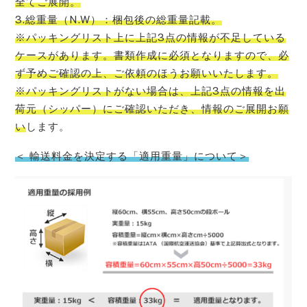
全てご展開。
3.総重量（N.W）：梱包後の総重量記載。
※パッキングリスト上に上記3点の情報が不足している
ケースがあります。書類作成に必須となりますので、必
ず予めご確認の上、ご依頼のほうお願いいたします。
※パッキングリストがない場合は、上記3点の情報を出
荷元（シッパー）にご確認いただき、情報のご展開お願
い
します。
＜ 輸送料金を決定する「適用重量」について＞