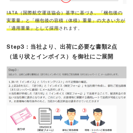
IATA（国際航空運送協会）基準に基づき、「梱包後の
実重量」と「梱包後の容積（体積）重量」の大きい方が
「適用重量」として採用
されます。
Step3：当社より、出荷に必要な書類2点
（送り状とインボイス）を御社にご展開