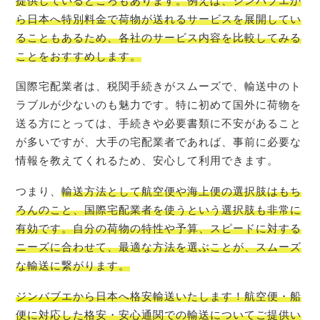
提供しているところもあります。例えば、ジンバブエか
ら日本へ特別料金で荷物が送れるサービスを展開してい
ることもあるため、各社のサービス内容を比較してみる
ことをおすすめします。
国際宅配業者は、税関手続きがスムーズで、輸送中のト
ラブルが少ないのも魅力です。特に初めて国外に荷物を
送る方にとっては、手続きや必要書類に不安があること
が多いですが、大手の宅配業者であれば、事前に必要な
情報を教えてくれるため、安心して利用できます。
つまり、
輸送方法として航空便や海上便の選択肢はもち
ろんのこと、国際宅配業者を使うという選択肢も非常に
有効です。自分の荷物の特性や予算、スピードに対する
ニーズに合わせて、最適な方法を選ぶことが、スムーズ
な輸送に繋がります。
ジンバブエ
から日本へ格安輸送いたします！航空便・船
便に対応した格安・安心通関での輸送についてご提供い