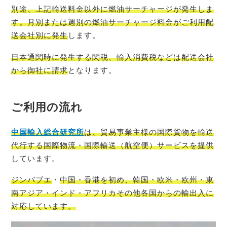
別途、上記輸送料金以外に燃油サーチャージが発生しま
す。月別または週別の燃油サーチャージ料金がご利用配
送会社別に発生
します。
日本通関時に発生する関税、輸入消費税などは配送会社
から御社に請求
となります。
ご利用の流れ
中国輸入総
合研究所
は、貿易事業主様の国際貨物を輸送
代行する国際物流・国際輸送（航空便）サービスを提供
しています。
ジンバブエ
・
中国・香港を初め、韓国・欧米・欧州・東
南アジア・インド・アフリカその他各国からの輸出入に
対応しています。