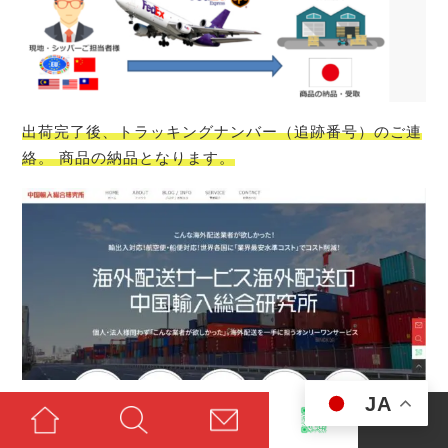
出荷完了後、トラッキングナンバー（追跡番号）のご連
絡。 商品の納品となります。
JA
中国輸入総合研究所
では、
ジンバブエ
から日本へ航空
便・船便にて格安配送いたします。輸出入ともに対応し