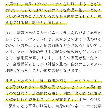
ず第一に、自身のビジネスモデルを明確にすることが大
切です。せどりにおいてどのような商品を扱い、どのく
らいの利益を見込んでいるのかを具体的に示せると、融
資を受ける際に説得力が増します。
次に、融資の申込書やビジネスプランを作成する必要が
あります。このプランには、資金がどのように使われる
のか、収益を上げるための戦略なども含めると良いでし
ょう。また、過去の売り上げ記録や顧客数なども示すこ
とで、信用度が高まります。これらの準備が整った上
で、金融機関としっかり対話を重ね、自分のビジネスを
理解してもらうことが成功の鍵となります。
注意すべき点としては、返済計画をしっかりと立てるこ
とが挙げられます。融資を受けたからといって安易に使
うのではなく、計画的に運用し、利益が出た際には返済
を確実に行う姿勢を持つことが重要です。
また、金利や
手数料なども事前に確認し、自身のビジネスに合った融