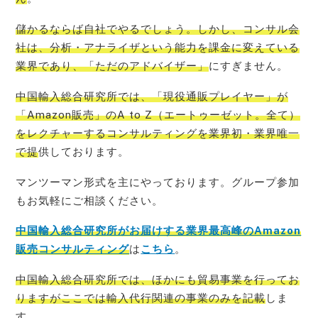
儲かるならば自社でやるでしょう。しかし、コンサル会
社は、分析・アナライザという能力を課金に変えている
業界であり、「ただのアドバイザー」
にすぎません。
中国輸入総合研究所では、「現役通販プレイヤー」が
「Amazon販売」のA to Z（エートゥーゼット。全て）
をレクチャーするコンサルティングを業界初・業界唯一
で提
供しております。
マンツーマン形式を主にやっております。グループ参加
もお気軽にご相談ください。
中国輸入総合研究所がお届けする業界最高峰のAmazon
販売コンサルティング
は
こちら
。
中国輸入総合研究所では、ほかにも貿易事業を行ってお
りますがここでは輸入代行関連の事業のみを記載
しま
す。