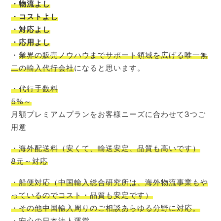
・物流よし
・コストよし
・対応よし
・応用よし
・
業界の販売ノウハウまでサポート領域を広げる唯一無
二の輸入代行会社
になると思います。
・代行手数料
5%～
月額プレミアムプランをお客様ニーズに合わせて3つご
用意
・海外配送料
（
安くて
、
輸送安定
、
品質も高いです
）
8元～対応
・船便対応
（
中国輸入
総合研究所
は、
海外物流事業もや
っているので
コスト
・品質も安定です）
・その他中国輸入周りのご相談あらゆる分野に対応。
・安心の日本法人運営