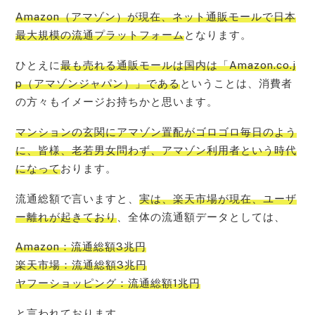
Amazon（アマゾン）が現在、ネット通販モールで日本
最大規模の流通プラットフォーム
となります。
ひとえに
最も売れる通販モールは国内は「Amazon.co.j
p（アマゾンジャパン）」である
ということは、消費者
の方々もイメージお持ちかと思います。
マンションの玄関にアマゾン置配がゴロゴロ毎日のよう
に、皆様、老若男女問わず、アマゾン利用者という時代
になって
おります。
流通総額で言いますと、
実は、楽天市場が現在、ユーザ
ー離れが起きており
、全体の流通額データとしては、
Amazon：流通総額3兆円
楽天市場：流通総額3兆円
ヤフーショッピング：流通総額1兆円
と言われております。