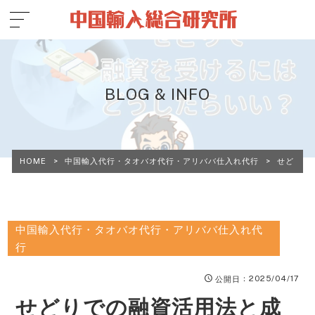
BLOG & INFO
HOME
>
中国輸入代行・タオバオ代行・アリババ仕入れ代行
>
せどりで
中国輸入代行・タオバオ代行・アリババ仕入れ代
行
：2025/04/17
公開日
せどりでの融資活用法と成