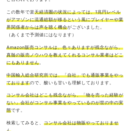
この数年で楽
天経済圏の状況によっては、1兆円レベル
がアマゾンに流通総額が移るという風にプレイヤーや業
界関係者からは声を聴く機会
がございました。
（あくまで予測値にはなります）
Amazon販売コンサルは、色々ありますが残念ながら、
真髄の販売ノウハウを教えてくれるコンサル業者はどこ
にもありません
。
中国輸入総合研究所では、「自社」でも通販事業をやっ
ております
ので、酸いも甘いも理解しております。
コンサル会社はどこも残念ながら、「物を売った経験が
ない」会社がコンサル事業をやっているのが世の中の実
態
です。
検索してみると、
コンサル会社は物販やっておりませ
ん
。