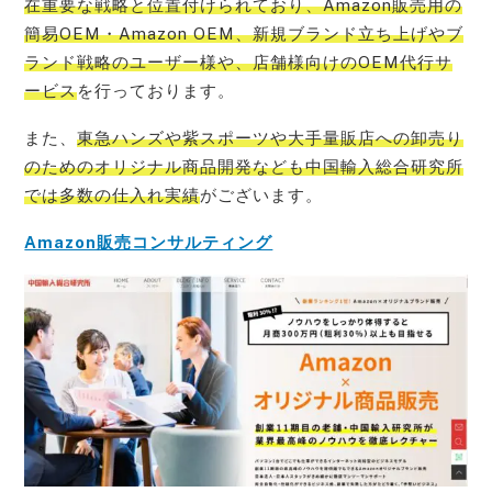
在重要な戦略と位置付けられており、Amazon販売用の
簡易OEM・Amazon OEM、新規ブランド立ち上げやブ
ランド戦略のユーザー様や、店舗様向けのOEM代行サ
ービス
を行っております。
また、
東急ハンズや紫スポーツや大手量販店への卸売り
のためのオリジナル商品開発なども中国輸入総合研究所
では多数の仕入れ実績
がございます。
Amazon販売コンサルティング