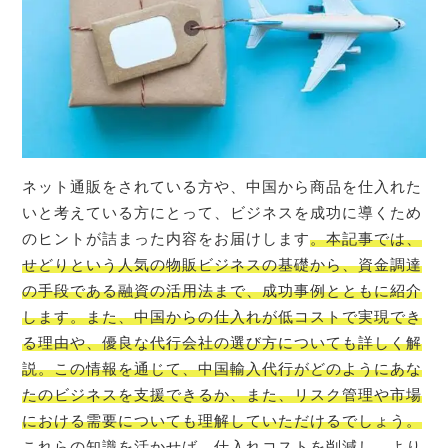
ネット通販をされている方や、中国から商品を仕入れた
いと考えている方にとって、ビジネスを成功に導くため
のヒントが詰まった内容をお届けします
。本記事では、
せどりという人気の物販ビジネスの基礎から、資金調達
の手段である融資の活用法まで、成功事例とともに紹介
します。また、中国からの仕入れが低コストで実現でき
る理由や、優良な代行会社の選び方についても詳しく解
説。この情報を通じて、中国輸入代行がどのようにあな
たのビジネスを支援できるか、また、リスク管理や市場
における需要についても理解していただけるでしょう。
これらの知識を活かせば、仕入れコストを削減し、より