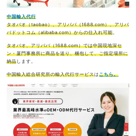
中国輸入代行
タオバオ（taobao）、アリババ（1688.com）、アリバ
バドットコム（alibaba.com）からの仕入れ可能
。
タオバオ、アリババ（1688.com）では中国現地深セ
ン・厦門事務所に商品を送り、梱包して、ご指定場所に
納品
します。
中国輸入総合研究所の輸入代行サービス
は
こちら。