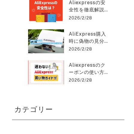
クスプレスを2%
hat GPT稼ぎの達人
Aliexpressの安
OFFで購入でき
全性を徹底解説
る方法を紹介！
｜信頼できる購
2026/2/28
入のポイントと
は？アリエクス
AliExpress購入
プレスを2%OFF
時に偽物の見分
で購入できる方
け方と安く買う
2026/2/28
法を紹介！
コツとは？アリ
エクスプレスを
Aliexpressのク
2%OFFで購入で
ーポンの使い方
きる方法を紹
を徹底解説！保
2026/2/28
介！
存版ガイド！ア
リエクスプレス
を2%OFFで購入
カテゴリー
できる方法を紹
介！