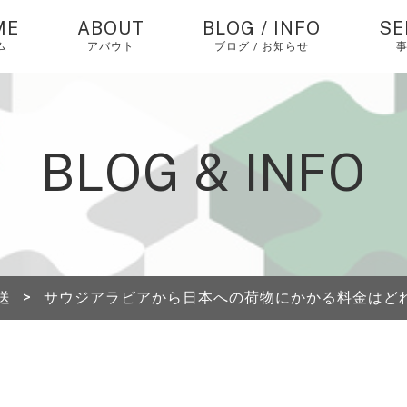
ME
ABOUT
BLOG / INFO
SE
ム
アバウト
ブログ / お知らせ
お知らせ
中
バ
仕
コラム
BLOG & INFO
個
ピックアップ
エ
経
中
送
>
サウジアラビアから日本への荷物にかかる料金はど
海
送
A