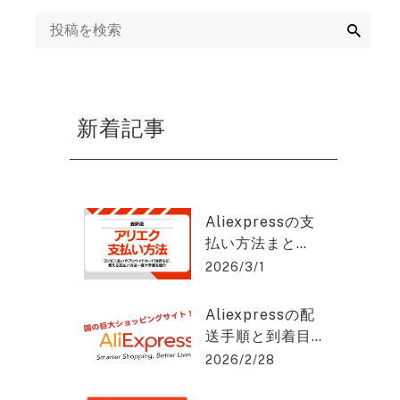
ング
検
索
mazon運用代行・
天・ヤフーショッ
ング運営代行
新着記事
画制作代行
EB集客・リスティ
グ広告運用・WEB
Aliexpressの支
告代理店
払い方法まと
め：安全に使う
2026/3/1
EO対策・SEOコン
コツと手順と
ルティング
は？アリエクス
Aliexpressの配
プレスを2%OFF
送手順と到着目
で購入できる方
EO記事作成代行
安をわかりやす
2026/2/28
法を紹介！
く解説！アリエ