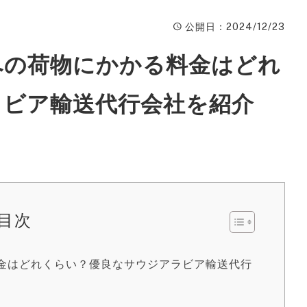
ィ
公開日
：2024/12/23
A
への荷物にかかる料金はどれ
楽
ピ
ラビア輸送代行会社を紹介
動
W
ン
広
目次
S
サ
金はどれくらい？優良なサウジアラビア輸送代行
S