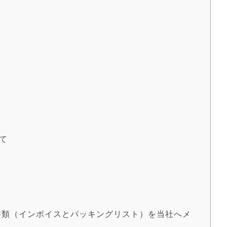
C
塾
て
荷書類（インボイスとパッキングリスト）を当社へメ