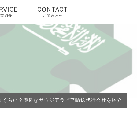
RVICE
CONTACT
事業紹介
お問合わせ
国輸入代行・タオ
オ代行・アリババ
入れ代行
人輸入代行・アリ
クスプレス（当社
由で2%OFF）
国OEM・OEM代行
れくらい？優良なサウジアラビア輸送代行会社を紹介
外配送・国際配
・海外発送代行
mazonコンサルテ