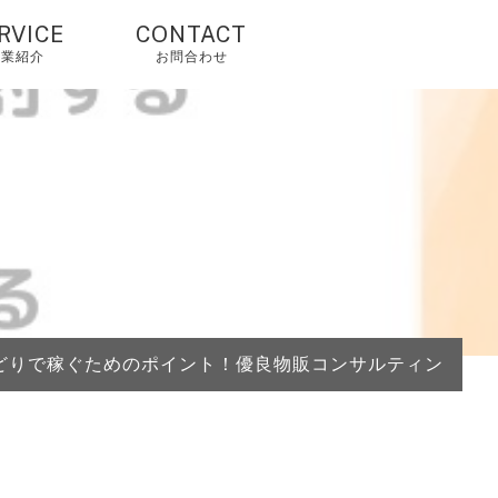
RVICE
CONTACT
事業紹介
お問合わせ
国輸入代行・タオ
オ代行・アリババ
入れ代行
人輸入代行・アリ
クスプレス（当社
由で2%OFF）
国OEM・OEM代行
どりで稼ぐためのポイント！優良物販コンサルティング会
外配送・国際配
・海外発送代行
mazonコンサルテ