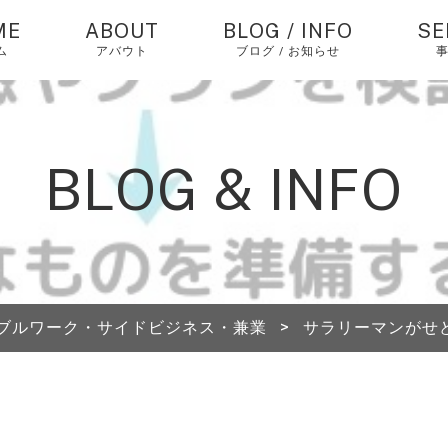
ME
ABOUT
BLOG / INFO
SE
ム
アバウト
ブログ / お知らせ
お知らせ
中
バ
仕
コラム
BLOG & INFO
個
ピックアップ
エ
経
中
ブルワーク・サイドビジネス・兼業
>
サラリーマンがせ
海
送
A