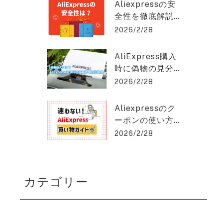
クスプレスを2%
hat GPT稼ぎの達人
Aliexpressの安
OFFで購入でき
全性を徹底解説
る方法を紹介！
｜信頼できる購
2026/2/28
入のポイントと
は？アリエクス
AliExpress購入
プレスを2%OFF
時に偽物の見分
で購入できる方
け方と安く買う
2026/2/28
法を紹介！
コツとは？アリ
エクスプレスを
Aliexpressのク
2%OFFで購入で
ーポンの使い方
きる方法を紹
を徹底解説！保
2026/2/28
介！
存版ガイド！ア
リエクスプレス
を2%OFFで購入
カテゴリー
できる方法を紹
介！