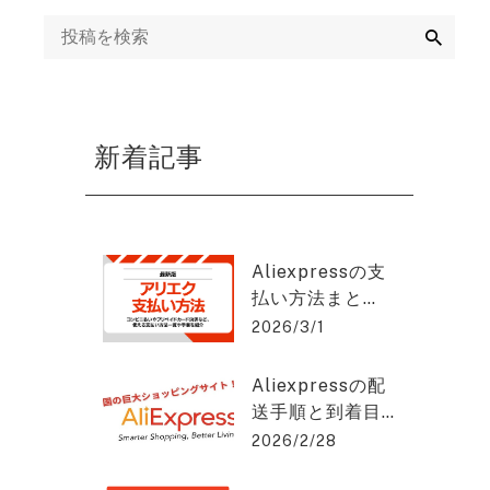
ング
検
索
mazon運用代行・
天・ヤフーショッ
ング運営代行
新着記事
画制作代行
EB集客・リスティ
グ広告運用・WEB
Aliexpressの支
告代理店
払い方法まと
め：安全に使う
2026/3/1
EO対策・SEOコン
コツと手順と
ルティング
は？アリエクス
Aliexpressの配
プレスを2%OFF
送手順と到着目
で購入できる方
EO記事作成代行
安をわかりやす
2026/2/28
法を紹介！
く解説！アリエ