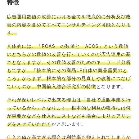
特徴
広告運用数値の改善における全てを徹底的に分析及び改
善の内容を含めてすべてコンサルティング可能となりま
す。
具体的には、「ROAS」の数値と「ACOS」という数値
のどちらかの数値の改善を行っていくのが広告運用の基
本となりますが、その数値改善のためのキーワード分析
もですが、「抜本的にその商品LP自体や商品需要のと
ころ」からまず、根本的な部分の見直しや改善につなげ
ていくのが、中国輸入総合研究所の特徴
となります。
それが深いレベルで
出来る
理由は「自社で通販事業を行
っているから」となります。根本的な利益の獲得には何
が重要かなどを仕入れコストなども場合によりヒアリン
グをさせていただく
かと思います。
仕入れ値が高すぎる場合は利益率も抑えられてしまうか