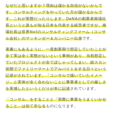
なぜだと思いますか？理由は儲かる自信がないからで
す。コンサルティングをやっていた方が儲かるからで
す。これが実態だったりします。DeNAの創業者南場社
長というと誰もが知る日本を代表する経営者ですが、南
場社長は世界No1のコンサルティングファーム（コンサ
ル会社）のマッキンゼー＆カンパニー出身
です。
著書にもあるように、一度創業期で想定していたことが
全て実は全く実態がないという事例があり、当初想定し
ていたプロジェクトが全てぽしゃってしまい、総スカン
状態でファミリーマートでアルバイトをする日々という
記述がされています。「コンサルで描いていたイメー
ジ」と実体が全く合わないことに事業者としての厳しさ
を実感したというくだりが本に記述
されています。
「コンサル」をすることと「実際に事業をうまくいかせ
ること」は似て非なる
ものになります。