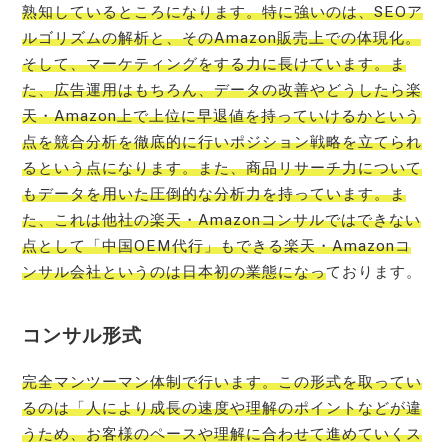
熟知しているところになります。特に強いのは、SEOア
ルゴリズムの解析と、そのAmazon販売上での体現化。
そして、マーケティングをする力に長けています。ま
た、広告運用はもちろん、データの改善やどうしたら楽
天・Amazon上で上位に早退値を持っていけるかという
点を競合分析を徹底的に行いポジション戦略を立てられ
るという点になります。また、商品リサーチ力について
もデータを用いた圧倒的な分析力を持っています。ま
た、これは他社の楽天・Amazonコンサルではできない
点として「中国OEM代行」もできる楽天・Amazonコ
ンサル会社というのは日本初の業態になっ
ております。
コンサル形式
完全マンツーマン体制で行います。この形式を取ってい
るのは「人により成長の速度や理解のポイントなどが違
うため、お客様のペースや理解に合わせて進めていくス