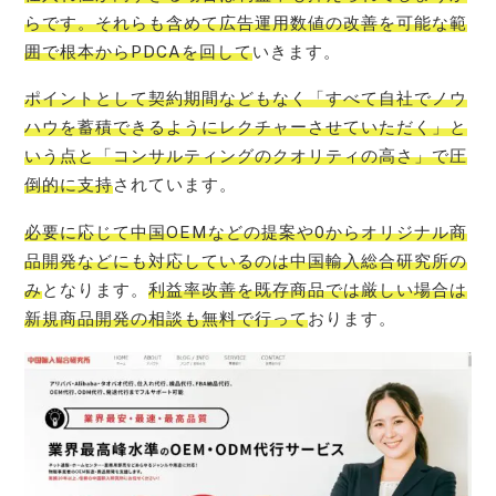
らです。それらも含めて広告運用数値の改善を可能な範
囲で根本からPDCAを回して
いきます。
ポイントとして契約期間などもなく「すべて自社でノウ
ハウを蓄積できるようにレクチャーさせていただく」と
いう点と「コンサルティングのクオリティの高さ」で圧
倒的に支持
されています。
必要に応じて中国OEMなどの提案や0からオリジナル商
品開発などにも対応しているのは中国輸入総合研究所の
み
となります。
利益率改善を既存商品では厳しい場合は
新規商品開発の相談も無料で行って
おります。