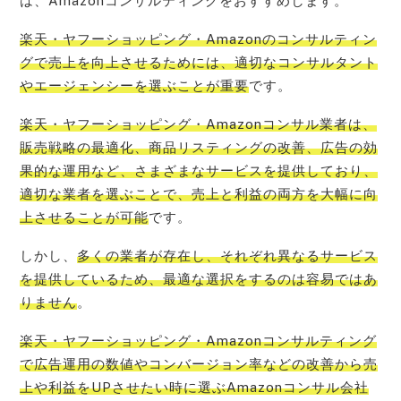
は、Amazonコンサルティングをおすすめします。
楽天・ヤフー
ショッピング・Amazonのコンサルティン
グで売上を向上させるためには、適切なコンサルタント
やエージェンシーを選ぶことが重要
です。
楽天・ヤ
フーショッピング・Amazonコンサル業者は、
販売戦略の最適化、商品リスティングの改善、広告の効
果的な運用など、さまざまなサービスを提供しており、
適切な業者を選ぶことで、売上と利益の両方を大幅に向
上させることが可能
です。
しかし、
多くの業者が存在し、それぞれ異なるサービス
を提供しているため、最適な選択をするのは容易ではあ
りません
。
楽天・ヤ
フーショッピング・Amazonコンサルティング
で広告運用の数値やコンバージョン率などの改善から売
上や利益をUPさせたい時に選ぶAmazonコンサル会社