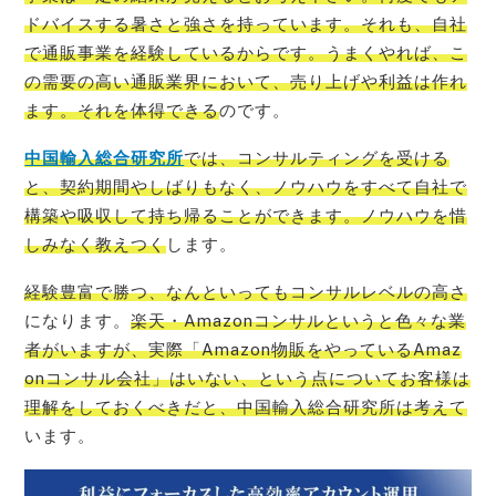
ドバイスする暑さと強さを持っています。それも、自社
で通販事業を経験しているからです。うまくやれば、こ
の需要の高い通販業界において、売り上げや利益は作れ
ます。それを体得できる
のです。
中国輸入総合研究所
では、コンサルティングを受ける
と、契約期間やしばりもなく、ノウハウをすべて自社で
構築や吸収して持ち帰ることができます。ノウハウを惜
しみなく教えつく
します。
経験豊富で勝つ、なんといってもコンサルレベルの高さ
になります。
楽天・Am
azonコンサルというと色々な業
者がいますが、実際「Amazon物販をやっているAmaz
onコンサル会社」はいない、という点についてお客様は
理解をしておくべきだと、中国輸入総合研究所は考えて
います。