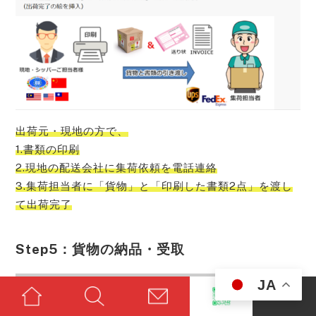
出荷元・現地の方で、
1.書類の印刷
2.現地の配送会社に集荷依頼を電話連絡
3.集荷担当者に「貨物」と「印刷した書類2点」を渡し
て出荷完了
Step5：貨物の納品・受取
JA