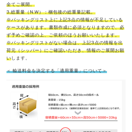
全てご展開。
3.総重量（N.W）：梱包後の総重量記載。
※パッキングリスト上に上記3点の情報が不足している
ケースがあります。書類作成に必須となりますので、必
ず予めご確認の上、ご依頼のほうお願いいたします。
※パッキングリストがない場合は、上記3点の情報を出
荷元（シッパー）にご確認いただき、情報のご展開お願
い
します。
＜ 輸送料金を決定する「適用重量」について＞