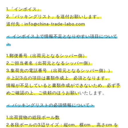
1.「インボイス」
2.「パッキングリスト」を送付お願いします。
送付先：info@china-trade-labo.com
＜ インボイス上で情報不足となりやすい項目について
＞
1.郵便番号（出荷元となるシッパー側）
2.ご担当者名（出荷元となるシッパー側）
3.集荷先の電話番号 （出荷元となるシッパー側））
※上記3点の項目は書類作成上、必須となります。
情報が不足していると書類作成ができないため、必ず予
めご確認の上、ご依頼のほうお願い
いたします。
＜ パッキングリストの必須情報について＞
1.出荷貨物の総段ボール数
2.各段ボールの3辺サイズ：縦cm、横cm 、高さcm を