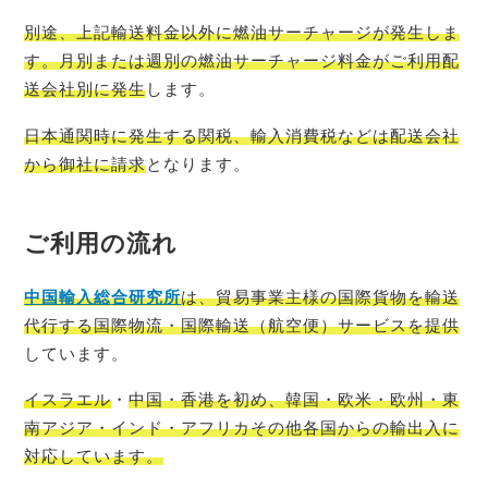
別途、上記輸送料金以外に燃油サーチャージが発生しま
す。月別または週別の燃油サーチャージ料金がご利用配
送会社別に発生
します。
日本通関時に発生する関税、輸入消費税などは配送会社
から御社に請求
となります。
ご利用の流れ
中国輸入総
合研究所
は、貿易事業主様の国際貨物を輸送
代行する国際物流・国際輸送（航空便）サービスを提供
しています。
イスラエル
・
中国・香港を初め、韓国・欧米・欧州・東
南アジア・インド・アフリカその他各国からの輸出入に
対応しています。