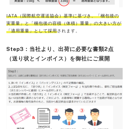
IATA（国際航空運送協会）基準に基づき、「梱包後の
実重量」と「梱包後の容積（体積）重量」の大きい方が
「適用重量」として採用
されます。
Step3：当社より、出荷に必要な書類2点
（送り状とインボイス）を御社にご展開