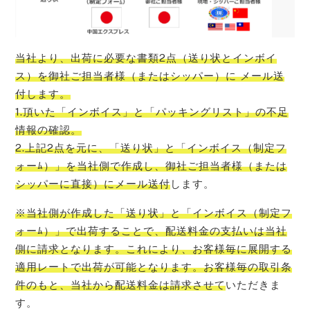
当社より、出荷に必要な書類2点（送り状とインボイ
ス）を御社ご担当者様（またはシッパー）に メール送
付します。
1.頂いた「インボイス」と「パッキングリスト」の不足
情報の確認。
2.上記2点を元に、「送り状」と「インボイス（制定フ
ォーﾑ）」を当社側で作成し、御社ご担当者様（または
シッパーに直接）にメール送付
します。
※当社側が作成した「送り状」と「インボイス（制定フ
ォーﾑ）」で出荷することで、配送料金の支払いは当社
側に請求となります。これにより、お客様毎に展開する
適用レートで出荷が可能となります。お客様毎の取引条
件のもと、当社から配送料金は請求させて
いただきま
す。