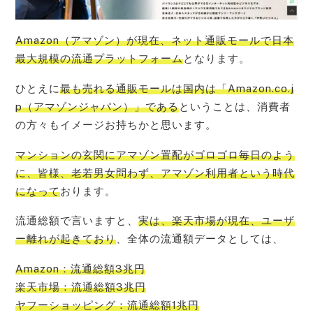
Amazon（アマゾン）が現在、ネット通販モールで日本
最大規模の流通プラットフォーム
となります。
ひとえに
最も売れる通販モールは国内は「Amazon.co.j
p（アマゾンジャパン）」である
ということは、消費者
の方々もイメージお持ちかと思います。
マンションの玄関にアマゾン置配がゴロゴロ毎日のよう
に、皆様、老若男女問わず、アマゾン利用者という時代
になって
おります。
流通総額で言いますと、
実は、楽天市場が現在、ユーザ
ー離れが起きており
、全体の流通額データとしては、
Amazon：流通総額3兆円
楽天市場：流通総額3兆円
ヤフーショッピング：流通総額1兆円