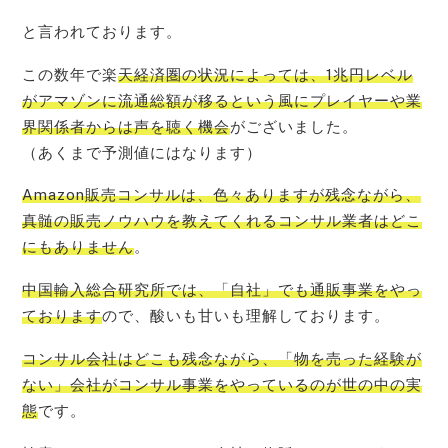
と言われております。
この数年で楽
天経済圏の状況によっては、1兆円レベル
がアマゾンに流通総額が移るという風にプレイヤーや業
界関係者からは声を聴く機会
がございました。
（あくまで予測値にはなります）
Amazon販売コンサルは、色々ありますが残念ながら、
真髄の販売ノウハウを教えてくれるコンサル業者はどこ
にもありません
。
中国輸入総合研究所では、「自社」でも通販事業をやっ
ております
ので、酸いも甘いも理解しております。
コンサル会社はどこも残念ながら、「物を売った経験が
ない」会社がコンサル事業をやっているのが世の中の実
態
です。