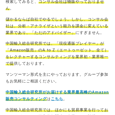
検索してみると、
コンサル会社は物販やっておりませ
ん
。
儲かるならば自社でやるでしょう。しかし、コンサル会
社は、分析・アナライザという能力を課金に変えている
業界であり、「ただのアドバイザー」
にすぎません。
中国輸入総合研究所では、「現役通販プレイヤー」が
「Amazon販売」のA to Z（エートゥーゼット。全て）
をレクチャーするコンサルティングを業界初・業界唯一
で提
供しております。
マンツーマン形式を主にやっております。グループ参加
もお気軽にご相談ください。
中国輸入総合研究所がお届けする業界最高峰のAmazon
販売コンサルティング
は
こちら
。
中国輸入総合研究所では、ほかにも貿易事業を行ってお