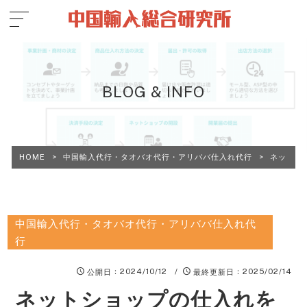
BLOG & INFO
HOME
>
中国輸入代行・タオバオ代行・アリババ仕入れ代行
>
ネットシ
中国輸入代行・タオバオ代行・アリババ仕入れ代
行
：2024/10/12 /
：2025/02/14
公開日
最終更新日
ネットショップの仕入れを