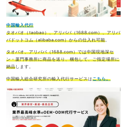
中国輸入代行
タオバオ（taobao）、アリババ（1688.com）、アリバ
バドットコム（alibaba.com）からの仕入れ可能
。
タオバオ、アリババ（1688.com）では中国現地深セ
ン・厦門事務所に商品を送り、梱包して、ご指定場所に
納品
します。
中国輸入総合研究所の輸入代行サービス
は
こちら。