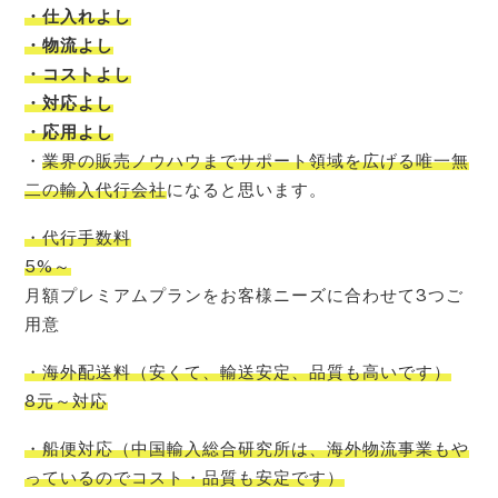
・仕入れよし
・物流よし
・コストよし
・対応よし
・応用よし
・
業界の販売ノウハウまでサポート領域を広げる唯一無
二の輸入代行会社
になると思います。
・代行手数料
5%～
月額プレミアムプランをお客様ニーズに合わせて3つご
用意
・海外配送料
（
安くて
、
輸送安定
、
品質も高いです
）
8元～対応
・船便対応
（
中国輸入
総合研究所
は、
海外物流事業もや
っているので
コスト
・品質も安定です）