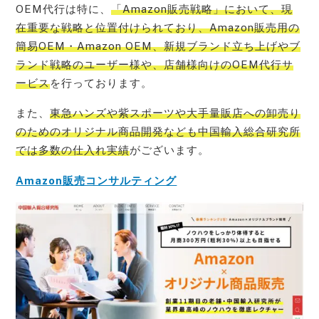
OEM代行は特に、
「Amazon販売戦略」において、現
在重要な戦略と位置付けられており、Amazon販売用の
簡易OEM・Amazon OEM、新規ブランド立ち上げやブ
ランド戦略のユーザー様や、店舗様向けのOEM代行サ
ービス
を行っております。
また、
東急ハンズや紫スポーツや大手量販店への卸売り
のためのオリジナル商品開発なども中国輸入総合研究所
では多数の仕入れ実績
がございます。
Amazon販売コンサルティング