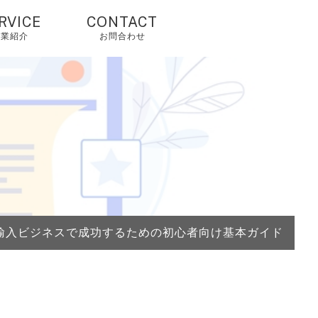
RVICE
CONTACT
事業紹介
お問合わせ
国輸入代行・タオ
オ代行・アリババ
入れ代行
人輸入代行・アリ
クスプレス（当社
由で2%OFF）
国OEM・OEM代行
輸入ビジネスで成功するための初心者向け基本ガイド
外配送・国際配
・海外発送代行
mazonコンサルテ