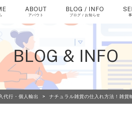
ME
ABOUT
BLOG / INFO
SE
ム
アバウト
ブログ / お知らせ
お知らせ
中
バ
仕
コラム
BLOG & INFO
個
ピックアップ
エ
経
中
入代行・個人輸出
>
ナチュラル雑貨の仕入れ方法！雑貨
海
送
A