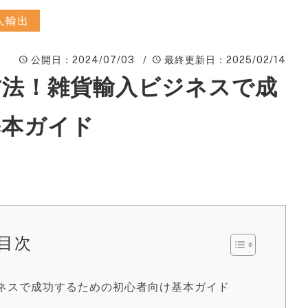
ィ
人輸出
A
公開日
：2024/07/03 /
最終更新日
：2025/02/14
楽
ピ
方法！雑貨輸入ビジネスで成
動
基本ガイド
W
ン
広
S
サ
目次
S
ネスで成功するための初心者向け基本ガイド