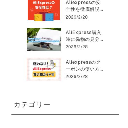
クスプレスを2%
hat GPT稼ぎの達人
Aliexpressの安
OFFで購入でき
全性を徹底解説
る方法を紹介！
｜信頼できる購
2026/2/28
入のポイントと
は？アリエクス
AliExpress購入
プレスを2%OFF
時に偽物の見分
で購入できる方
け方と安く買う
2026/2/28
法を紹介！
コツとは？アリ
エクスプレスを
Aliexpressのク
2%OFFで購入で
ーポンの使い方
きる方法を紹
を徹底解説！保
2026/2/28
介！
存版ガイド！ア
リエクスプレス
を2%OFFで購入
カテゴリー
できる方法を紹
介！