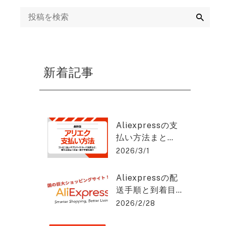
ング
検
索
mazon運用代行・
天・ヤフーショッ
ング運営代行
新着記事
画制作代行
EB集客・リスティ
グ広告運用・WEB
Aliexpressの支
告代理店
払い方法まと
め：安全に使う
2026/3/1
EO対策・SEOコン
コツと手順と
ルティング
は？アリエクス
Aliexpressの配
プレスを2%OFF
送手順と到着目
で購入できる方
EO記事作成代行
安をわかりやす
2026/2/28
法を紹介！
く解説！アリエ