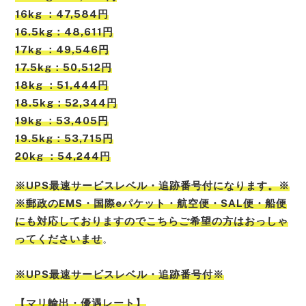
16kg ：47,584円
16.5kg：48,611円
17kg ：49,546円
17.5kg：50,512円
18kg ：51,444円
18.5kg：52,344円
19kg ：53,405円
19.5kg：53,715円
20kg ：54,244円
※UPS最速サービスレベル・追跡番号付になります。※
※郵政のEMS・国際eパケット・航空便・SAL便・船便
にも対応しておりますのでこちらご希望の方はおっしゃ
ってくださいませ
。
※UPS最速サービスレベル・追跡番号付※
【
マリ
輸出・優遇レート】