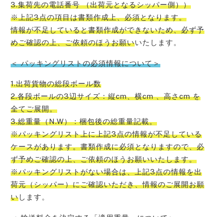
3.集荷先の電話番号 （出荷元となるシッパー側））
※上記3点の項目は書類作成上、必須となります。
情報が不足していると書類作成ができないため、必ず予
めご確認の上、ご依頼のほうお願い
いたします。
＜ パッキングリストの必須情報について＞
1.出荷貨物の総段ボール数
2.各段ボールの3辺サイズ：縦cm、横cm 、高さcm を
全てご展開。
3.総重量（N.W）：梱包後の総重量記載。
※パッキングリスト上に上記3点の情報が不足している
ケースがあります。書類作成に必須となりますので、必
ず予めご確認の上、ご依頼のほうお願いいたします。
※パッキングリストがない場合は、上記3点の情報を出
荷元（シッパー）にご確認いただき、情報のご展開お願
い
します。