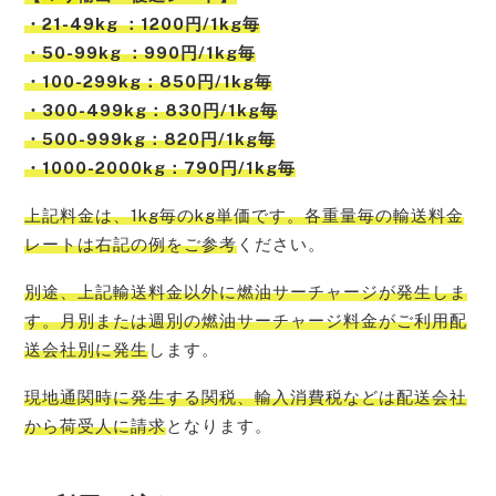
・21-49kg ：1200円/1kg毎
・50-99kg ：990円/1kg毎
・100-299kg：850円/1kg毎
・300-499kg：830円/1kg毎
・500-999kg：820円/1kg毎
・1000-2000kg：790円/1kg毎
上記料金は、1kg毎のkg単価です。各重量毎の輸送料金
レートは右記の例をご参考
ください。
別途、上記輸送料金以外に燃油サーチャージが発生しま
す。月別または週別の燃油サーチャージ料金がご利用配
送会社別に発生
します。
現地通関時に発生する関税、輸入消費税などは配送会社
から荷受人に請求
となります。