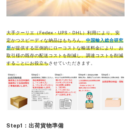
大手クーリエ（Fedex・UPS・DHL）利用により、安
定かつスピーディな納品はもちろん、
中国輸入総合研究
所
が提供する圧倒的にローコストな輸送料金により、お
取引様の既存の配送コストを削減し、調達コストを削減
することにお役立ち
させていただきます。
Step1：出荷貨物準備