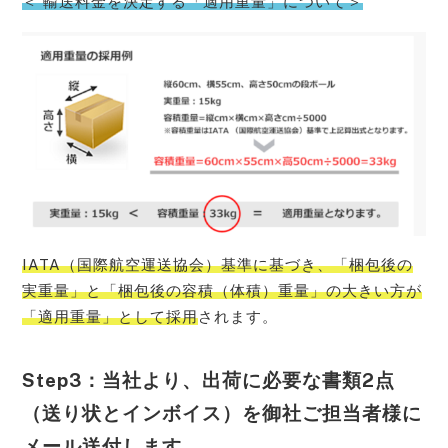
＜ 輸送料金を決定する「適用重量」について＞
IATA（国際航空運送協会）基準に基づき、「梱包後の
実重量」と「梱包後の容積（体積）重量」の大きい方が
「適用重量」として採用
されます。
Step3：当社より、出荷に必要な書類2点
（送り状とインボイス）を御社ご担当者様に
メール送付します。