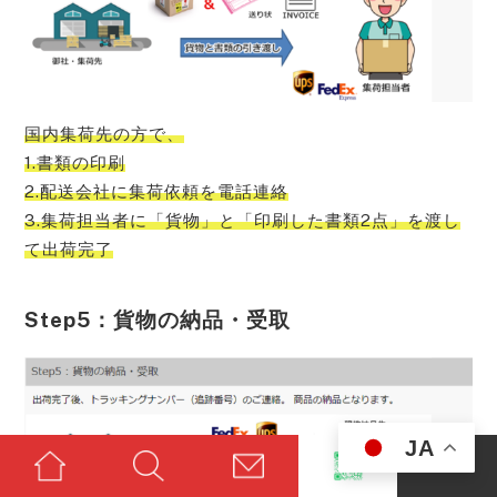
国内集荷先の方で、
1.書類の印刷
2.配送会社に集荷依頼を電話連絡
3.集荷担当者に「貨物」と「印刷した書類2点」を渡し
て出荷完了
Step5：貨物の納品・受取
JA