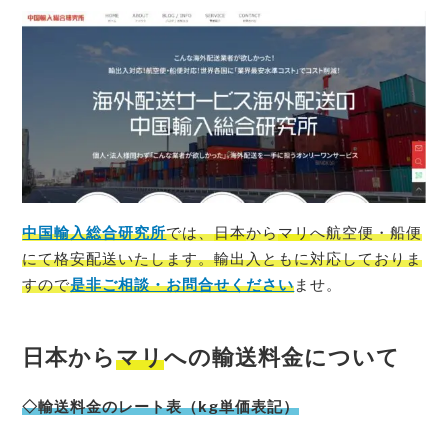
中国輸入総合研究所
では、
日本
から
マリ
へ航空便・船便
にて格安配送いたします。輸出入ともに対応しておりま
すので
是非ご相談・お問合せください
ませ。
日本から
マリ
への輸送料金について
◇輸送料金のレート表（kg単価表記）