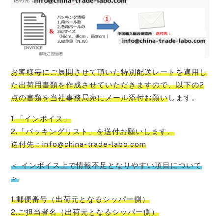
お客様毎にご展開させて頂いた特別配送レートを適用し
た出荷用書類を作成させていただきますので、以下の2
点の書類を当社事務局宛にメール添付お願い
します。
1.「インボイス」
2.「パッキングリスト」を送付お願いします。
送付先：info@china-trade-labo.com
＜ インボイス上で情報不足となりやすい項目について
＞
1.郵便番号（出荷元となるシッパー側）
2.ご担当者名（出荷元となるシッパー側）