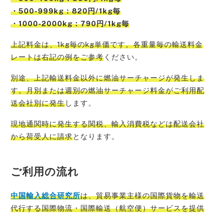
・500-999kg：820円/1kg毎
・1000-2000kg：790円/1kg毎
上記料金は、1kg毎のkg単価です。各重量毎の輸送料金
レートは右記の例をご参考
ください。
別途、上記輸送料金以外に燃油サーチャージが発生しま
す。月別または週別の燃油サーチャージ料金がご利用配
送会社別に発生
します。
現地通関時に発生する関税、輸入消費税などは配送会社
から荷受人に請求
となります。
ご利用の流れ
中国輸入総
合研究所
は、貿易事業主様の国際貨物を輸送
代行する国際物流・国際輸送（航空便）サービスを提供