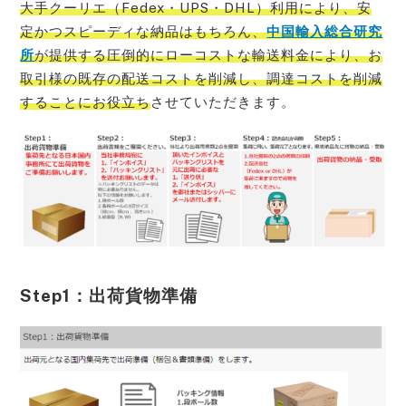
大手クーリエ（Fedex・UPS・DHL）利用により、安
定かつスピーディな納品はもちろん、
中国輸入総合研究
所
が提供する圧倒的にローコストな輸送料金により、お
取引様の既存の配送コストを削減し、調達コストを削減
することにお役立ち
させていただきます。
Step1：出荷貨物準備