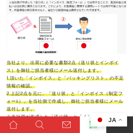
当社より、出荷に必要な書類2点（送り状とインボイ
ス）を御社ご担当者様にメール送付します。
1.頂いた「インボイス」と「パッキングリスト」の不足
情報の確認。
2.上記2点を元に、「送り状」と「インボイス（制定フ
ォーﾑ）」を当社側で作成し、御社ご担当者様にメール
送付します。
※当社側が作成した「送り状」と「インボイス（制定フ
JA
ォーﾑ）」で出荷することで、配送料金の支払いは当社
側に請求となります。これにより、お客様毎に展開する