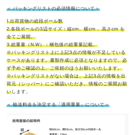
＜ パッキングリストの必須情報について＞
1.出荷貨物の総段ボール数
2.各段ボールの3辺サイズ：縦cm、横cm 、高さcm を
全てご展開。
3.総重量（N.W）：梱包後の総重量記載。
※パッキングリスト上に上記3点の情報が不足している
ケースがあります。書類作成に必須となりますので、必
ず予めご確認の上、ご依頼のほうお願いいたします。
※パッキングリストがない場合は、上記3点の情報を出
荷元（シッパー）にご確認いただき、情報のご展開お願
い
します。
＜ 輸送料金を決定する「適用重量」について＞