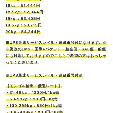
18kg ：51,444円
18.5kg：52,344円
19kg ：53,405円
19.5kg：53,715円
20kg ：54,244円
※UPS最速サービスレベル・追跡番号付になります。※
※郵政のEMS・国際eパケット・航空便・SAL便・船便
にも対応しておりますのでこちらご希望の方はおっしゃ
ってくださいませ
。
※UPS最速サービスレベル・追跡番号付※
【
モンゴル
輸出・優遇レート】
・21-49kg ：1200円/1kg毎
・50-99kg ：990円/1kg毎
・100-299kg：850円/1kg毎
・300-499kg：830円/1kg毎