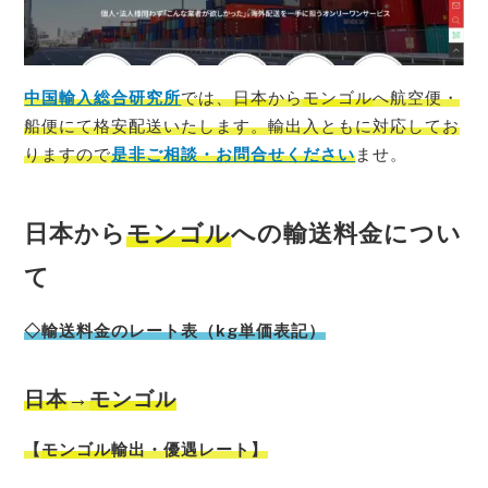
中国輸入総合研究所
では、
日本
から
モンゴル
へ航空便・
船便にて格安配送いたします。輸出入ともに対応してお
りますので
是非ご相談・お問合せください
ませ。
日本から
モンゴル
への輸送料金につい
て
◇輸送料金のレート表（kg単価表記）
日本
→
モンゴル
【
モンゴル
輸出・優遇レート】