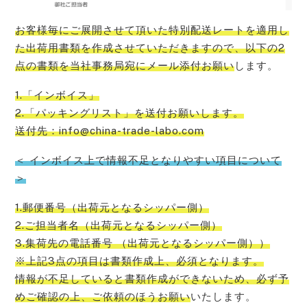
お客様毎にご展開させて頂いた特別配送レートを適用し
た出荷用書類を作成させていただきますので、以下の2
点の書類を当社事務局宛にメール添付お願い
します。
1.「インボイス」
2.「パッキングリスト」を送付お願いします。
送付先：info@china-trade-labo.com
＜ インボイス上で情報不足となりやすい項目について
＞
1.郵便番号（出荷元となるシッパー側）
2.ご担当者名（出荷元となるシッパー側）
3.集荷先の電話番号 （出荷元となるシッパー側））
※上記3点の項目は書類作成上、必須となります。
情報が不足していると書類作成ができないため、必ず予
めご確認の上、ご依頼のほうお願い
いたします。