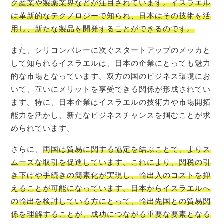
ク産業や製薬業界などが注目されています。イスラエル
は革新的なテクノロジーで知られ、日本はその技術を活
用し、新たな製品を開発することができるのです。
また、シリコンバレーに次ぐスタートアップのメッカと
して知られるイスラエルは、日本の企業にとっても魅力
的な市場となっています。双方の国のビジネス環境にお
いて、互いにメリットを享受できる関係が形成されてい
ます。特に、日本企業はイスラエルの技術力や市場開拓
能力を活かし、新たなビジネスチャンスを掴むことが求
められています。
さらに、
両国は貿易に関する協定を結ぶことで、よりス
ムーズな取引を促進しています。これにより、関税の引
き下げや手続きの簡素化が実現し、輸出入のコストを抑
えることが可能になっています。日本からイスラエルへ
の輸出を検討している方にとって、輸出先国との貿易関
係を理解することが、成功につながる重要な要素となる