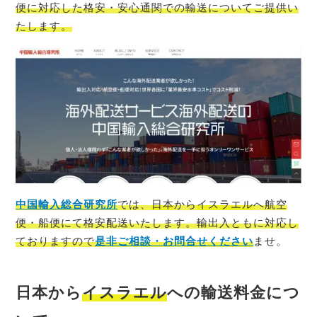
便に対応した格安・安心通関での輸送についてご提供い
たします。
中国輸入総合研究所
では、
日本
から
イスラエル
へ航空
便・船便にて格安配送いたします。輸出入ともに対応し
ておりますので
是非ご相談・お問合せください
ませ。
日本から
イスラエル
への輸送料金につ