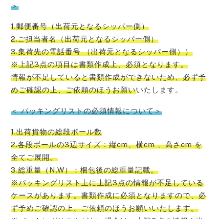
＞
1.郵便番号（出荷元となるシッパー側）
2.ご担当者名（出荷元となるシッパー側）
3.集荷先の電話番号 （出荷元となるシッパー側））
※上記3点の項目は書類作成上、必須となります。
情報が不足していると書類作成ができないため、必ず予
めご確認の上、ご依頼のほうお願い
いたします。
＜ パッキングリストの必須情報について＞
1.出荷貨物の総段ボール数
2.各段ボールの3辺サイズ：縦cm、横cm 、高さcm を
全てご展開。
3.総重量（N.W）：梱包後の総重量記載。
※パッキングリスト上に上記3点の情報が不足している
ケースがあります。書類作成に必須となりますので、必
ず予めご確認の上、ご依頼のほうお願いいたします。