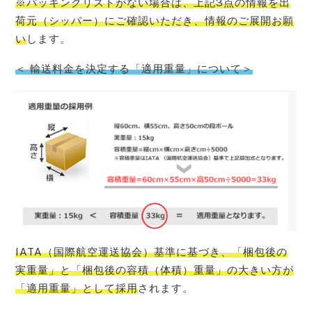
※パッキングリストがない場合は、上記3点の情報を出
荷元（シッパー）にご確認いただき、情報のご展開お願
い
します。
＜ 輸送料金を決定する「適用重量」について＞
IATA（国際航空運送協会）基準に基づき、「梱包後の
実重量」と「梱包後の容積（体積）重量」の大きい方が
「適用重量」として採用
されます。