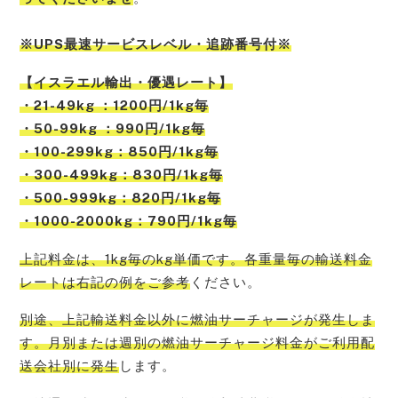
※UPS最速サービスレベル・追跡番号付※
【
イスラエル
輸出・優遇レート】
・21-49kg ：1200円/1kg毎
・50-99kg ：990円/1kg毎
・100-299kg：850円/1kg毎
・300-499kg：830円/1kg毎
・500-999kg：820円/1kg毎
・1000-2000kg：790円/1kg毎
上記料金は、1kg毎のkg単価です。各重量毎の輸送料金
レートは右記の例をご参考
ください。
別途、上記輸送料金以外に燃油サーチャージが発生しま
す。月別または週別の燃油サーチャージ料金がご利用配
送会社別に発生
します。