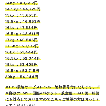
14kg ：43,852円
14.5kg：44,723円
15kg ：45,655円
15.5kg：46,653円
16kg ：47,584円
16.5kg：48,611円
17kg ：49,546円
17.5kg：50,512円
18kg ：51,444円
18.5kg：52,344円
19kg ：53,405円
19.5kg：53,715円
20kg ：54,244円
※UPS最速サービスレベル・追跡番号付になります。※
※郵政のEMS・国際eパケット・航空便・SAL便・船便
にも対応しておりますのでこちらご希望の方はおっしゃ
ってくださいませ
。