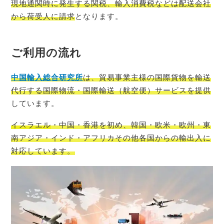
現地通関時に発生する関税、輸入消費税などは配送会社
から荷受人に請求
となります。
ご利用の流れ
中国輸入総
合研究所
は、貿易事業主様の国際貨物を輸送
代行する国際物流・国際輸送（航空便）サービスを提供
しています。
イスラエル
・中国・香港を初め、韓国・欧米・欧州・東
南アジア・インド・アフリカその他各国からの輸出入に
対応しています。