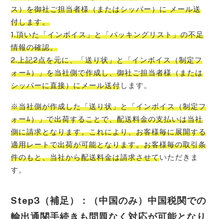
ス）を御社ご担当者様（またはシッパー）に メール送
付します。
1.頂いた「インボイス」と「パッキングリスト」の不足
情報の確認。
2.上記2点を元に、「送り状」と「インボイス（制定フ
ォーﾑ）」を当社側で作成し、御社ご担当者様（または
シッパーに直接）にメール送付
します。
※当社側が作成した「送り状」と「インボイス（制定フ
ォーﾑ）」で出荷することで、配送料金の支払いは当社
側に請求となります。これにより、お客様毎に展開する
適用レートで出荷が可能となります。お客様毎の取引条
件のもと、当社から配送料金は請求させて
いただきま
す。
Step3（補足）：（中国のみ）中国税関での
輸出通関手続きも問題なく対応が可能となり