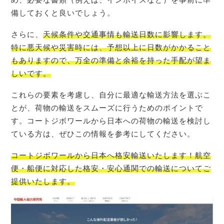
備しておくと良いでしょう。
さらに、
天候条件や交通事情も輸送日数に影響します。
特に悪天候や災害時には、予想以上に日数がかかること
もありますので、万全の準備と余裕を持った手配が望ま
しいです。
これらの要素を考慮し、自分に最適な輸送方法を選ぶこ
とが、荷物の輸送をスムーズに行うためのポイントで
す。コートジボワールから日本への荷物の輸送を検討し
ている方は、ぜひこの情報を参考にしてください。
コートジボワール
から日本へ格安輸送いたします！航空
便・船便に対応した格安・安心通関での輸送についてご
提供いたします。