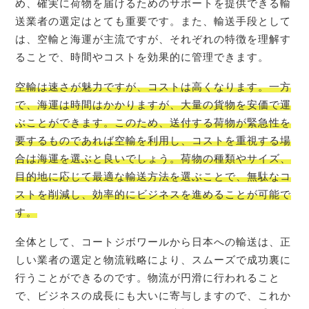
め、確実に荷物を届けるためのサポートを提供できる輸
送業者の選定はとても重要です。また、輸送手段として
は、空輸と海運が主流ですが、それぞれの特徴を理解す
ることで、時間やコストを効果的に管理できます。
空輸は速さが魅力ですが、コストは高くなります。一方
で、海運は時間はかかりますが、大量の貨物を安価で運
ぶことができます。このため、送付する荷物が緊急性を
要するものであれば空輸を利用し、コストを重視する場
合は海運を選ぶと良いでしょう。荷物の種類やサイズ、
目的地に応じて最適な輸送方法を選ぶことで、無駄なコ
ストを削減し、効率的にビジネスを進めることが可能で
す。
全体として、コートジボワールから日本への輸送は、正
しい業者の選定と物流戦略により、スムーズで成功裏に
行うことができるのです。物流が円滑に行われること
で、ビジネスの成長にも大いに寄与しますので、これか