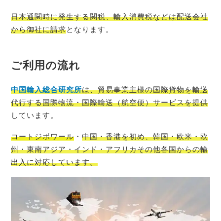
日本通関時に発生する関税、輸入消費税などは配送会社
から御社に請求
となります。
ご利用の流れ
中国輸入総
合研究所
は、貿易事業主様の国際貨物を輸送
代行する国際物流・国際輸送（航空便）サービスを提供
しています。
コートジボワール
・
中国・香港を初め、韓国・欧米・欧
州・東南アジア・インド・アフリカその他各国からの輸
出入に対応しています。