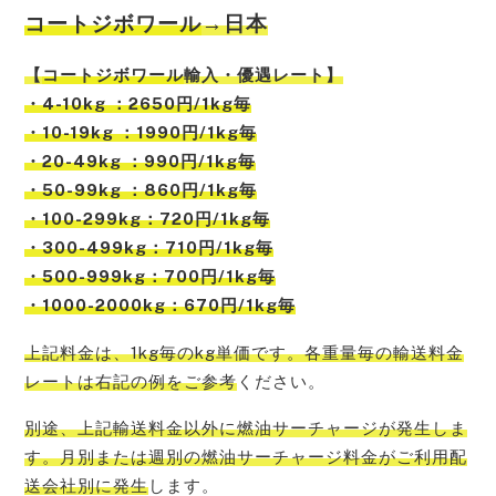
コートジボワール
→日本
【
コートジボワール
輸入・優遇レート】
・4-10kg ：2650円/1kg毎
・10-19kg ：1990円/1kg毎
・20-49kg ：990円/1kg毎
・50-99kg ：860円/1kg毎
・100-299kg：720円/1kg毎
・300-499kg：710円/1kg毎
・500-999kg：700円/1kg毎
・1000-2000kg：670円/1kg毎
上記料金は、1kg毎のkg単価です。各重量毎の輸送料金
レートは右記の例をご参考
ください。
別途、上記輸送料金以外に燃油サーチャージが発生しま
す。月別または週別の燃油サーチャージ料金がご利用配
送会社別に発生
します。