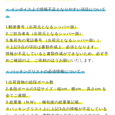
＜ インボイス上で情報不足となりやすい項目について
＞
1.郵便番号（出荷元となるシッパー側）
2.ご担当者名（出荷元となるシッパー側）
3.集荷先の電話番号 （出荷元となるシッパー側））
※上記3点の項目は書類作成上、必須となります。
情報が不足していると書類作成ができないため、必ず予
めご確認の上、ご依頼のほうお願い
いたします。
＜ パッキングリストの必須情報について＞
1.出荷貨物の総段ボール数
2.各段ボールの3辺サイズ：縦cm、横cm 、高さcm を
全てご展開。
3.総重量（N.W）：梱包後の総重量記載。
※パッキングリスト上に上記3点の情報が不足している