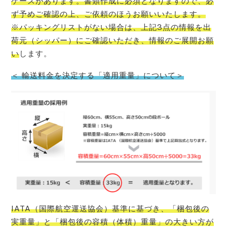
ケースがあります。書類作成に必須となりますので、必
ず予めご確認の上、ご依頼のほうお願いいたします。
※パッキングリストがない場合は、上記3点の情報を出
荷元（シッパー）にご確認いただき、情報のご展開お願
い
します。
＜ 輸送料金を決定する「適用重量」について＞
IATA（国際航空運送協会）基準に基づき、「梱包後の
実重量」と「梱包後の容積（体積）重量」の大きい方が