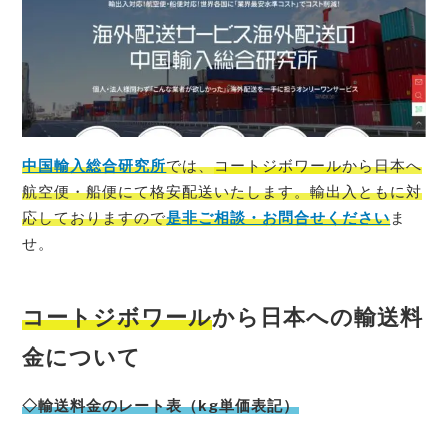
中国輸入総合研究所
では、
コートジボワール
から日本へ
航空便・船便にて格安配送いたします。輸出入ともに対
応しておりますので
是非ご相談・お問合せください
ま
せ。
コートジボワール
から日本への輸送料
金について
◇輸送料金のレート表（kg単価表記）