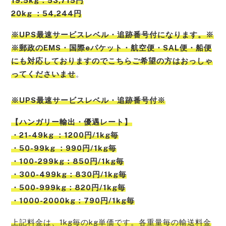
19.5kg：53,715円
20kg ：54,244円
※UPS最速サービスレベル・追跡番号付になります。※
※郵政のEMS・国際eパケット・航空便・SAL便・船便
にも対応しておりますのでこちらご希望の方はおっしゃ
ってくださいませ
。
※UPS最速サービスレベル・追跡番号付※
【
ハンガリー
輸出・優遇レート】
・21-49kg ：1200円/1kg毎
・50-99kg ：990円/1kg毎
・100-299kg：850円/1kg毎
・300-499kg：830円/1kg毎
・500-999kg：820円/1kg毎
・1000-2000kg：790円/1kg毎
上記料金は、1kg毎のkg単価です。各重量毎の輸送料金