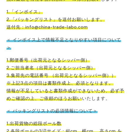
1.「インボイス」
2.「パッキングリスト」を送付お願いします。
送付先：info@china-trade-labo.com
＜ インボイス上で情報不足となりやすい項目について
＞
1.郵便番号（出荷元となるシッパー側）
2.ご担当者名（出荷元となるシッパー側）
3.集荷先の電話番号 （出荷元となるシッパー側））
※上記3点の項目は書類作成上、必須となります。
情報が不足していると書類作成ができないため、必ず予
めご確認の上、ご依頼のほうお願い
いたします。
＜ パッキングリストの必須情報について＞
1.出荷貨物の総段ボール数
2.各段ボールの3辺サイズ：縦cm、横cm 、高さcm を