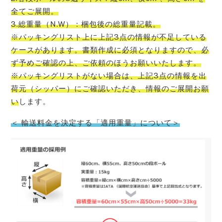
全てご展開。
3.総重量（N.W）：梱包後の総重量記載。
※パッキングリスト上に上記3点の情報が不足している
ケースがあります。書類作成に必須となりますので、必
ず予めご確認の上、ご依頼のほうお願いいたします。
※パッキングリストがない場合は、上記3点の情報を出
荷元（シッパー）にご確認いただき、情報のご展開お願
い
します。
＜ 輸送料金を決定する「適用重量」について＞