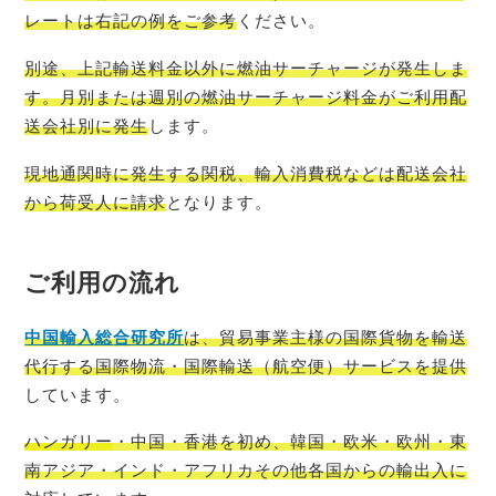
レートは右記の例をご参考
ください。
別途、上記輸送料金以外に燃油サーチャージが発生しま
す。月別または週別の燃油サーチャージ料金がご利用配
送会社別に発生
します。
現地通関時に発生する関税、輸入消費税などは配送会社
から荷受人に請求
となります。
ご利用の流れ
中国輸入総
合研究所
は、貿易事業主様の国際貨物を輸送
代行する国際物流・国際輸送（航空便）サービスを提供
しています。
ハンガリー
・中国・香港を初め、韓国・欧米・欧州・東
南アジア・インド・アフリカその他各国からの輸出入に