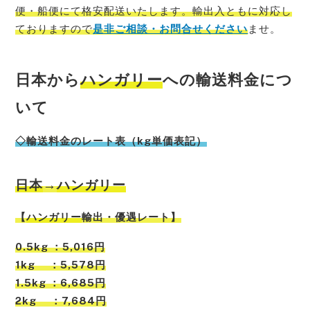
便・船便にて格安配送いたします。輸出入ともに対応し
ておりますので
是非ご相談・お問合せください
ませ。
日本から
ハンガリー
への輸送料金につ
いて
◇輸送料金のレート表（kg単価表記）
日本
→
ハンガリー
【
ハンガリー
輸出・優遇レート】
0.5kg ：5,016円
1kg ：5,578円
1.5kg ：6,685円
2kg ：7,684円