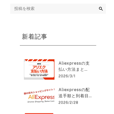
ング
検
索
mazon運用代行・
天・ヤフーショッ
ング運営代行
新着記事
画制作代行
EB集客・リスティ
グ広告運用・WEB
Aliexpressの支
告代理店
払い方法まと
め：安全に使う
2026/3/1
EO対策・SEOコン
コツと手順と
ルティング
は？アリエクス
Aliexpressの配
プレスを2%OFF
送手順と到着目
で購入できる方
EO記事作成代行
安をわかりやす
2026/2/28
法を紹介！
く解説！アリエ