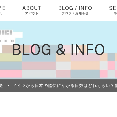
ME
ABOUT
BLOG / INFO
SE
ム
アバウト
ブログ / お知らせ
お知らせ
中
バ
仕
コラム
BLOG & INFO
個
ピックアップ
エ
経
中
送
>
ドイツから日本の船便にかかる日数はどれくらい？
海
送
A