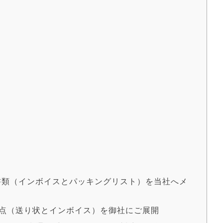
C
塾
荷書類（インボイスとパッキングリスト）を当社へメ
類2点（送り状とインボイス）を御社にご展開