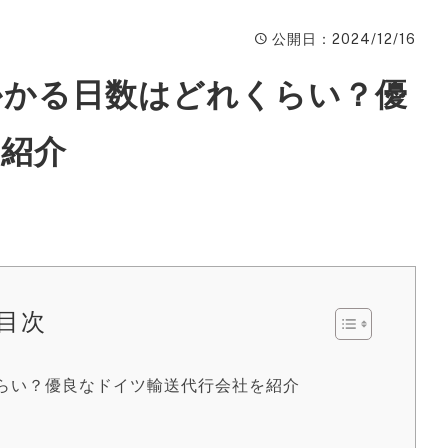
ィ
公開日
：2024/12/16
A
かかる日数はどれくらい？優
楽
ピ
を紹介
動
W
ン
広
目次
S
サ
らい？優良なドイツ輸送代行会社を紹介
S