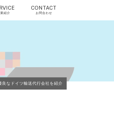
RVICE
CONTACT
事業紹介
お問合わせ
国輸入代行・タオ
オ代行・アリババ
入れ代行
人輸入代行・アリ
クスプレス（当社
由で2%OFF）
国OEM・OEM代行
優良なドイツ輸送代行会社を紹介
外配送・国際配
・海外発送代行
mazonコンサルテ