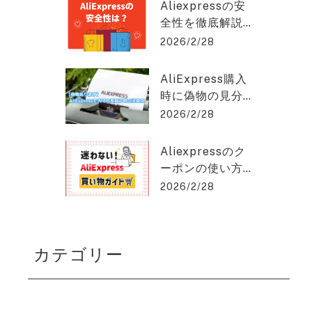
クスプレスを2%
hat GPT稼ぎの達人
Aliexpressの安
OFFで購入でき
全性を徹底解説
る方法を紹介！
｜信頼できる購
2026/2/28
入のポイントと
は？アリエクス
AliExpress購入
プレスを2%OFF
時に偽物の見分
で購入できる方
け方と安く買う
2026/2/28
法を紹介！
コツとは？アリ
エクスプレスを
Aliexpressのク
2%OFFで購入で
ーポンの使い方
きる方法を紹
を徹底解説！保
2026/2/28
介！
存版ガイド！ア
リエクスプレス
を2%OFFで購入
カテゴリー
できる方法を紹
介！