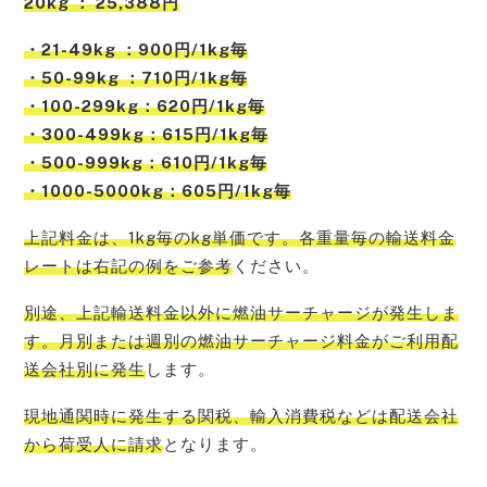
20kg ： 25,388円
・21-49kg ：900円/1kg毎
・50-99kg ：710円/1kg毎
・100-299kg：620円/1kg毎
・300-499kg：615円/1kg毎
・500-999kg：610円/1kg毎
・1000-5000kg：605円/1kg毎
上記料金は、1kg毎のkg単価です。各重量毎の輸送料金
レートは右記の例をご参考
ください。
別途、上記輸送料金以外に燃油サーチャージが発生しま
す。月別または週別の燃油サーチャージ料金がご利用配
送会社別に発生
します。
現地通関時に発生する関税、輸入消費税などは配送会社
から荷受人に請求
となります。