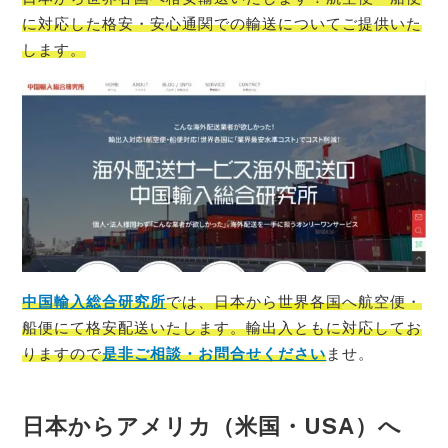
に対応した格安・安心通関での輸送についてご提供いた
します。
中国輸入総合研究所
では、
日本
から
世界各国
へ航空便・
船便にて格安配送いたします。輸出入ともに対応してお
りますので
是非ご相談・お問合せください
ませ。
日本からアメリカ（米国・USA）へ