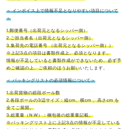
＜ インボイス上で情報不足となりやすい項目について
＞
1.郵便番号（出荷元となるシッパー側）
2.ご担当者名（出荷元となるシッパー側）
3.集荷先の電話番号 （出荷元となるシッパー側））
※上記3点の項目は書類作成上、必須となります。
情報が不足していると書類作成ができないため、必ず予
めご確認の上、ご依頼のほうお願い
いたします。
＜ パッキングリストの必須情報について＞
1.出荷貨物の総段ボール数
2.各段ボールの3辺サイズ：縦cm、横cm 、高さcm を
全てご展開。
3.総重量（N.W）：梱包後の総重量記載。
※パッキングリスト上に上記3点の情報が不足している