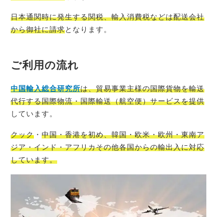
日本通関時に発生する関税、輸入消費税などは配送会社
から御社に請求
となります。
ご利用の流れ
中国輸入総
合研究所
は、貿易事業主様の国際貨物を輸送
代行する国際物流・国際輸送（航空便）サービスを提供
しています。
クック
・
中国・香港を初め、韓国・欧米・欧州・東南ア
ジア・インド・アフリカその他各国からの輸出入に対応
しています。