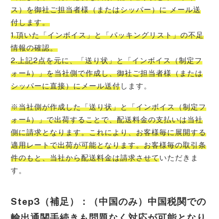
ス）を御社ご担当者様（またはシッパー）に メール送
付します。
1.頂いた「インボイス」と「パッキングリスト」の不足
情報の確認。
2.上記2点を元に、「送り状」と「インボイス（制定フ
ォーﾑ）」を当社側で作成し、御社ご担当者様（または
シッパーに直接）にメール送付
します。
※当社側が作成した「送り状」と「インボイス（制定フ
ォーﾑ）」で出荷することで、配送料金の支払いは当社
側に請求となります。これにより、お客様毎に展開する
適用レートで出荷が可能となります。お客様毎の取引条
件のもと、当社から配送料金は請求させて
いただきま
す。
Step3（補足）：（中国のみ）中国税関での
輸出通関手続きも問題なく対応が可能となり