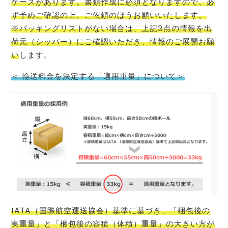
ケースがあります。書類作成に必須となりますので、必
ず予めご確認の上、ご依頼のほうお願いいたします。
※パッキングリストがない場合は、上記3点の情報を出
荷元（シッパー）にご確認いただき、情報のご展開お願
い
します。
＜ 輸送料金を決定する「適用重量」について＞
IATA（国際航空運送協会）基準に基づき、「梱包後の
実重量」と「梱包後の容積（体積）重量」の大きい方が