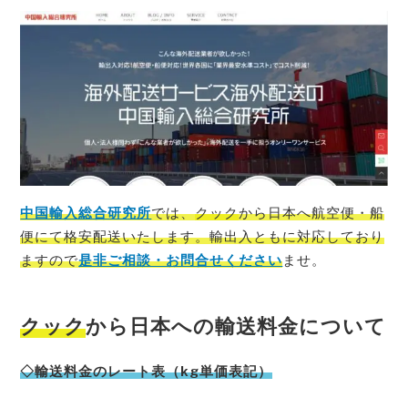
中国輸入総合研究所
では、
クック
から日本へ航空便・船
便にて格安配送いたします。輸出入ともに対応しており
ますので
是非ご相談・お問合せください
ませ。
クック
から日本への輸送料金について
◇輸送料金のレート表（kg単価表記）