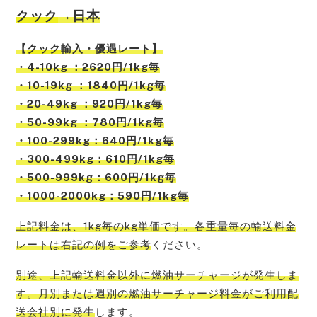
クック
→日本
【
クック
輸入・優遇レート】
・4-10kg ：2620円/1kg毎
・10-19kg ：1840円/1kg毎
・20-49kg ：920円/1kg毎
・50-99kg ：780円/1kg毎
・100-299kg：640円/1kg毎
・300-499kg：610円/1kg毎
・500-999kg：600円/1kg毎
・1000-2000kg：590円/1kg毎
上記料金は、1kg毎のkg単価です。各重量毎の輸送料金
レートは右記の例をご参考
ください。
別途、上記輸送料金以外に燃油サーチャージが発生しま
す。月別または週別の燃油サーチャージ料金がご利用配
送会社別に発生
します。