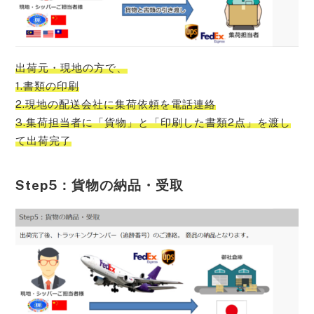
出荷元・現地の方で、
1.書類の印刷
2.現地の配送会社に集荷依頼を電話連絡
3.集荷担当者に「貨物」と「印刷した書類2点」を渡し
て出荷完了
Step5：貨物の納品・受取