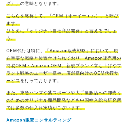
グ）」
の意味となります。
こちらを略称して、
「OEM（オーイーエム）」と呼び
ます。
ひとえに「オリジナル自社商品開発」
と言えるでしょ
う。
OEM代行は特に、
「Amazon販売戦略」において、現
在重要な戦略と位置付けられており、Amazon販売用の
簡易OEM・Amazon OEM、新規ブランド立ち上げやブ
ランド戦略のユーザー様や、店舗様向けのOEM代行サ
ービス
を行っております。
また、
東急ハンズや紫スポーツや大手量販店への卸売り
のためのオリジナル商品開発なども中国輸入総合研究所
では多数の仕入れ実績
がございます。
Amazon販売コンサルティング