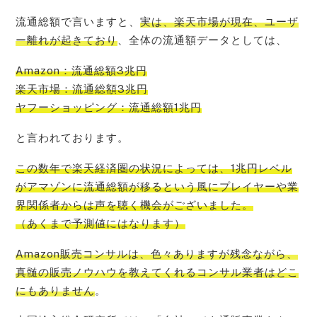
流通総額で言いますと、
実は、楽天市場が現在、ユーザ
ー離れが起きており
、全体の流通額データとしては、
Amazon：流通総額3兆円
楽天市場：流通総額3兆円
ヤフーショッピング：流通総額1兆円
と言われております。
この数年で楽
天経済圏の状況によっては、1兆円レベル
がアマゾンに流通総額が移るという風にプレイヤーや業
界関係者からは声を聴く機会
がございました。
（あくまで予測値にはなります）
Amazon販売コンサルは、色々ありますが残念ながら、
真髄の販売ノウハウを教えてくれるコンサル業者はどこ
にもありません
。