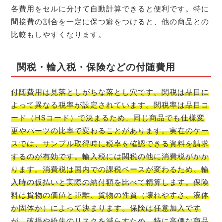
各費用をセルに分けて自動計算できると便利です。特に
間接費の割合を一定に保つ癖をつけると、他の商品との
比較もしやすくなります。
関税・輸入税・保険などの付随費用
付随費用は見落としがちな落とし穴です。関税は品目に
よって異なる税率が設定されています。関税率は品目コ
ード（HSコード）で決まるため、同じ商品でも仕様変
更やパーツの比率で変わることがあります。実在のケー
スでは、サンプル取得時に税率を確認できる資料を請求
するのが有効です。輸入税には関税の他に消費税がかか
ります。消費税は国内での課税ベースが変わるため、輸
入時の仮払いと実際の納付額を比べて精算します。保険
料は貨物の価値と距離、貨物の性質（壊れやすさ、液体
か固体か）によって決まります。保険は任意加入です
が、破損や紛失のリスクを減らすため、特に高価な商品