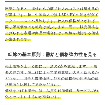
円安になると、海外からの商品仕入れコストは増えるの
が基本です。特に中国輸入では USD/JPY の動きがダイ
レクトにコストへ反映します。仕入れ価格が上がれば、
同じ販売価格でも粗利は減少します。逆に、販売価格を
上げられる市場や商品の場合には、転嫁を検討する価値
が生まれます。
転嫁の基本原則：需給と価格弾力性を見る
売上価格を上げる際には、次の2点を意識します。 – 需
要の弾力性：値上げによって購買意欲が大きく落ちるか
どうか。 – 競合と市場価格：他社の価格帯や同等品の価
格動向と比較して適正かどうか。
価格を上げる場合には、品質や付加価値、サービスの強
化とセットにするのが有効です。