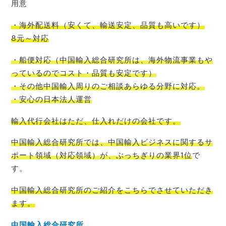
用意
・海外配送料
（
安くて
、
輸送安定
、
品質も高いです
）
8元～対応
・船便対応
（
中国輸入
総合研究所
は、
海外物流事業もや
っているので
コスト
・品質も安定です）
・その他中国輸入周りのご相談あらゆる分野に対応。
・安心の日本法人運営
輸入代行会社はただ、仕入れだけの会社です。
中国輸入総合研究所では、中国輸入ビジネスに関するサ
ポート領域（対応領域）が、ぶっちぎりの業界1位
で
す。
中国輸入総合研究所のご紹介をこちらでさせて
いただき
ます。
中国輸入総合研究所