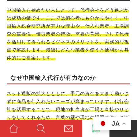
中国輸入を始めたい人にとって、代行会社をどう選ぶか
は成功の鍵です。ここでは初心者にも分かりやすく、中
国輸入総合研究所が有力な理由や、仕入れ業者・工場調
査の重要性、優良業者の特徴、需要の背景、そして代行
を活用して得られるビジネスのメリットを、実務的な視
点で解説します。最後にどんな業者を使うと便利かも具
体的にご提案します。
なぜ中国輸入代行が有力なのか
ネット通販の拡大とともに、手元の資金を大きく動かさ
ずに商品を仕入れたいニーズが高まっています。代行会
社を活用することで、現地の担当者が工場と直接やりと
りをしてくれるため、言葉の壁や現地の慣習の違いに悩
JA
むことが減ります。特に初心者は、現地視察の代行、品
質チェック、輸出入の手続き、輸送手配までを任せられ