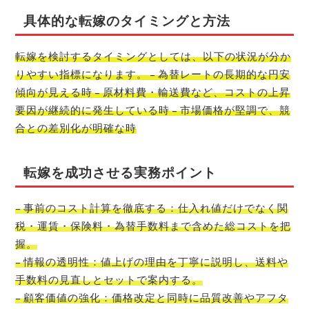
具体的な転嫁のタイミングと方法
転嫁を検討するタイミングとしては、以下の状況が分か
りやすい指標になります。 – 為替レートの長期的な円安
傾向が見える時 – 原材料費・輸送費など、コストの上昇
要因が継続的に発生している時 – 市場価格が堅調で、競
合との差別化が明確な時
転嫁を成功させる実務ポイント
– 事前のコスト計算を徹底する：仕入れ値だけでなく関
税・運賃・保険料・為替手数料まで含めた総コストを把
握。
– 情報の透明性：値上げの理由を丁寧に説明し、送料や
手数料の見直しとセットで案内する。
– 顧客価値の強化：価格改定と同時に品質改善やアフタ