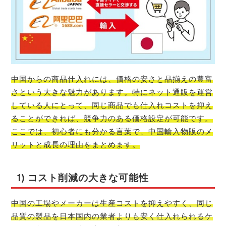
中国からの商品仕入れには、価格の安さと品揃えの豊富
さという大きな魅力があります。特にネット通販を運営
している人にとって、同じ商品でも仕入れコストを抑え
ることができれば、競争力のある価格設定が可能です。
ここでは、初心者にも分かる言葉で、中国輸入物販のメ
リットと成長の理由をまとめます。
1) コスト削減の大きな可能性
中国の工場やメーカーは生産コストを抑えやすく、同じ
品質の製品を日本国内の業者よりも安く仕入れられるケ