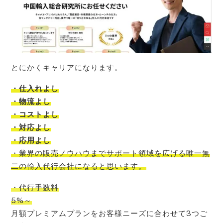
とにかくキャリアになります。
・仕入れよし
・物流よし
・コストよし
・対応よし
・応用よし
・
業界の販売ノウハウまでサポート領域を広げる唯一無
二の輸入代行会社
になると思います。
・代行手数料
5%～
月額プレミアムプランをお客様ニーズに合わせて3つご