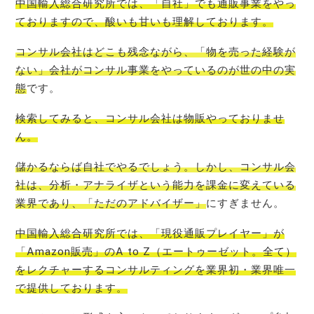
中国輸入総合研究所では、「自社」でも通販事業をやっ
ております
ので、酸いも甘いも理解しております。
コンサル会社はどこも残念ながら、「物を売った経験が
ない」会社がコンサル事業をやっているのが世の中の実
態
です。
検索してみると、
コンサル会社は物販やっておりませ
ん
。
儲かるならば自社でやるでしょう。しかし、コンサル会
社は、分析・アナライザという能力を課金に変えている
業界であり、「ただのアドバイザー」
にすぎません。
中国輸入総合研究所では、「現役通販プレイヤー」が
「Amazon販売」のA to Z（エートゥーゼット。全て）
をレクチャーするコンサルティングを業界初・業界唯一
で提
供しております。