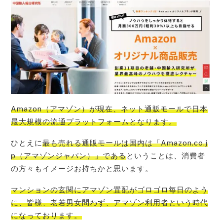
Amazon（アマゾン）が現在、ネット通販モールで日本
最大規模の流通プラットフォーム
となります。
ひとえに
最も売れる通販モールは国内は「Amazon.co.j
p（アマゾンジャパン）」である
ということは、消費者
の方々もイメージお持ちかと思います。
マンションの玄関にアマゾン置配がゴロゴロ毎日のよう
に、皆様、老若男女問わず、アマゾン利用者という時代
になって
おります。