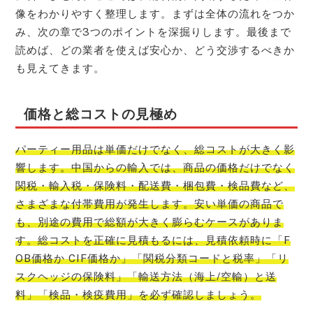
像をわかりやすく整理します。まずは全体の流れをつか
み、次の章で3つのポイントを深掘りします。最後まで
読めば、どの業者を使えば安心か、どう交渉するべきか
も見えてきます。
価格と総コストの見極め
パーティー用品は単価だけでなく、総コストが大きく影
響します。中国からの輸入では、商品の価格だけでなく
関税・輸入税・保険料・配送費・梱包費・検品費など、
さまざまな付帯費用が発生します。安い単価の商品で
も、別途の費用で総額が大きく膨らむケースがありま
す。総コストを正確に見積もるには、見積依頼時に「F
OB価格か CIF価格か」「関税分類コードと税率」「リ
スクヘッジの保険料」「輸送方法（海上/空輸）と送
料」「検品・検疫費用」を必ず確認しましょう。