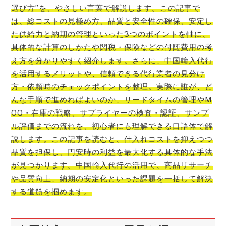
選び方”を、やさしい言葉で解説します。この記事で
は、総コストの見極め方、品質と安全性の確保、安定し
た供給力と納期の管理といった3つのポイントを軸に、
具体的な計算のしかたや関税・保険などの付随費用の考
え方を分かりやすく紹介します。さらに、中国輸入代行
を活用するメリットや、信頼できる代行業者の見分け
方・依頼時のチェックポイントを整理。実際に誰が、ど
んな手順で進めればよいのか、リードタイムの管理やM
OQ・在庫の戦略、サプライヤーの検査・認証、サンプ
ル評価までの流れを、初心者にも理解できる口語体で解
説します。この記事を読むと、仕入れコストを抑えつつ
品質を担保し、円安時の利益を最大化する具体的な手法
が見つかります。中国輸入代行の活用で、商品リサーチ
や品質向上、納期の安定化といった課題を一括して解決
する道筋を掴めます。