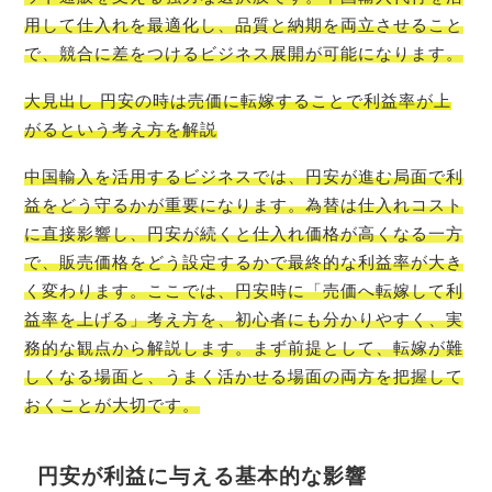
用して仕入れを最適化し、品質と納期を両立させること
で、競合に差をつけるビジネス展開が可能になります。
大見出し 円安の時は売価に転嫁することで利益率が上
がるという考え方を解説
中国輸入を活用するビジネスでは、円安が進む局面で利
益をどう守るかが重要になります。為替は仕入れコスト
に直接影響し、円安が続くと仕入れ価格が高くなる一方
で、販売価格をどう設定するかで最終的な利益率が大き
く変わります。ここでは、円安時に「売価へ転嫁して利
益率を上げる」考え方を、初心者にも分かりやすく、実
務的な観点から解説します。まず前提として、転嫁が難
しくなる場面と、うまく活かせる場面の両方を把握して
おくことが大切です。
円安が利益に与える基本的な影響