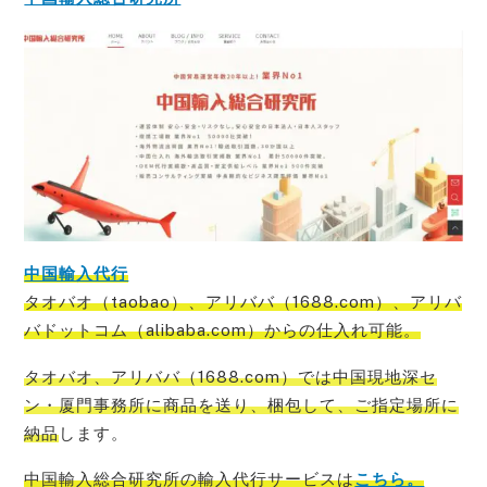
中国輸入代行
タオバオ（taobao）、アリババ（1688.com）、アリバ
バドットコム（alibaba.com）からの仕入れ可能
。
タオバオ、アリババ（1688.com）では中国現地深セ
ン・厦門事務所に商品を送り、梱包して、ご指定場所に
納品
します。
中国輸入総合研究所の輸入代行サービス
は
こちら。