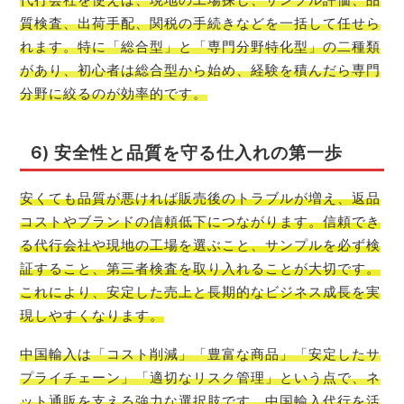
質検査、出荷手配、関税の手続きなどを一括して任せら
れます。特に「総合型」と「専門分野特化型」の二種類
があり、初心者は総合型から始め、経験を積んだら専門
分野に絞るのが効率的です。
6) 安全性と品質を守る仕入れの第一歩
安くても品質が悪ければ販売後のトラブルが増え、返品
コストやブランドの信頼低下につながります。信頼でき
る代行会社や現地の工場を選ぶこと、サンプルを必ず検
証すること、第三者検査を取り入れることが大切です。
これにより、安定した売上と長期的なビジネス成長を実
現しやすくなります。
中国輸入は「コスト削減」「豊富な商品」「安定したサ
プライチェーン」「適切なリスク管理」という点で、ネ
ット通販を支える強力な選択肢です。中国輸入代行を活