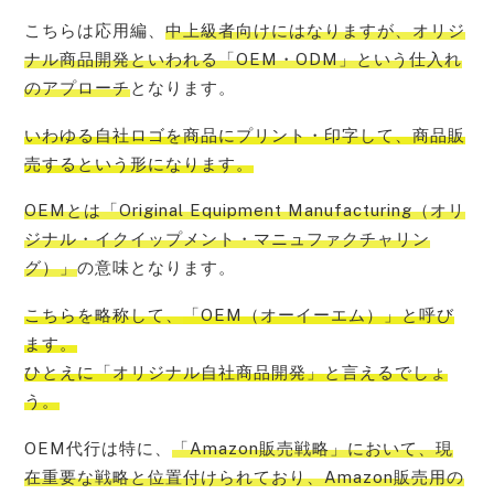
こちらは応用編、
中上級者向けにはなりますが、オリジ
ナル商品開発といわれる「OEM・ODM」という仕入れ
のアプローチ
となります。
いわゆる
自社ロゴを商品にプリント・印字して、商品販
売する
という形になります。
OEMとは「Original Equipment Manufacturing（オリ
ジナル・イクイップメント・マニュファクチャリン
グ）」
の意味となります。
こちらを略称して、
「OEM（オーイーエム）」と呼び
ます。
ひとえに「オリジナル自社商品開発」
と言えるでしょ
う。
OEM代行は特に、
「Amazon販売戦略」において、現
在重要な戦略と位置付けられており、Amazon販売用の