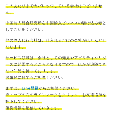
このあたりまでカバレッジしている会社はございませ
ん。
中国輸入総合研究所を中国輸入ビジネスの駆け込み寺
と
してご活用ください。
他の輸入代行会社は、仕入れるだけの会社がほとんど
と
なります。
サービス領域は、会社としての知見やアビリティやリソ
ースに起因するところとなりますので、ほかが追随でき
ない知見を持っております。
お気軽に何でもご相談
ください。
まずは、
Line登録
からご相談
ください。
※トップの右のラインマークをクリック、お友達追加を
押下してください。
優良情報を配信
していきます。