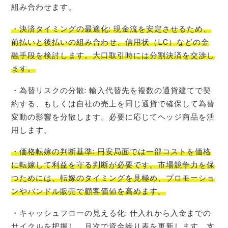
組み合わせます。
・決済タイミングの最適化: 現金流を安定させるため、
前払いと後払いの組み合わせ、信用状（LC）などの金
融手段を検討します。大口取引時には分割決済を交渉し
ます。
・為替リスクの分散: 輸入代替先を複数の通貨建てで契
約する、もしくは自社の売上を同じ通貨で確保して為替
変動の影響を分散します。必要に応じてヘッジ商品を活
用します。
・価格転嫁の判断基準: 円安局面では一部コストを価格
に転嫁して利益を守る判断が必要です。市場競争力を保
つためには、転嫁のタイミングを見極め、プロモーショ
ンやバンドル販売で顧客価値を高めます。
・キャッシュフローの見える化: 仕入れから入金までの
サイクルを把握し、月次で資金繰り表を更新します。支