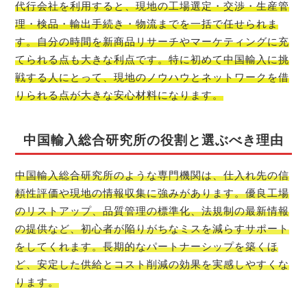
代行会社を利用すると、現地の工場選定・交渉・生産管
理・検品・輸出手続き・物流までを一括で任せられま
す。自分の時間を新商品リサーチやマーケティングに充
てられる点も大きな利点です。特に初めて中国輸入に挑
戦する人にとって、現地のノウハウとネットワークを借
りられる点が大きな安心材料になります。
中国輸入総合研究所の役割と選ぶべき理由
中国輸入総合研究所のような専門機関は、仕入れ先の信
頼性評価や現地の情報収集に強みがあります。優良工場
のリストアップ、品質管理の標準化、法規制の最新情報
の提供など、初心者が陥りがちなミスを減らすサポート
をしてくれます。長期的なパートナーシップを築くほ
ど、安定した供給とコスト削減の効果を実感しやすくな
ります。