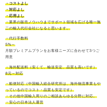
・コストよし
・対応よし
・応用よし
・
業界の販売ノウハウまでサポート領域を広げる唯一無
二の輸入代行会社
になると思います。
・代行手数料
5%～
月額プレミアムプランをお客様ニーズに合わせて3つご
用意
・海外配送料
（
安くて
、
輸送安定
、
品質も高いです
）
8元～対応
・船便対応
（
中国輸入
総合研究所
は、
海外物流事業もや
っているので
コスト
・品質も安定です）
・その他中国輸入周りのご相談あらゆる分野に対応。
・安心の日本法人運営