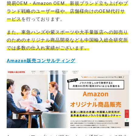
簡易OEM・Amazon OEM、新規ブランド立ち上げやブ
ランド戦略のユーザー様や、店舗様向けのOEM代行サ
ービス
を行っております。
また、
東急ハンズや紫スポーツや大手量販店への卸売り
のためのオリジナル商品開発なども中国輸入総合研究所
では多数の仕入れ実績
がございます。
Amazon販売コンサルティング