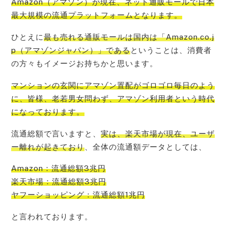
Amazon（アマゾン）が現在、ネット通販モールで日本
最大規模の流通プラットフォーム
となります。
ひとえに
最も売れる通販モールは国内は「Amazon.co.j
p（アマゾンジャパン）」である
ということは、消費者
の方々もイメージお持ちかと思います。
マンションの玄関にアマゾン置配がゴロゴロ毎日のよう
に、皆様、老若男女問わず、アマゾン利用者という時代
になって
おります。
流通総額で言いますと、
実は、楽天市場が現在、ユーザ
ー離れが起きており
、全体の流通額データとしては、
Amazon：流通総額3兆円
楽天市場：流通総額3兆円
ヤフーショッピング：流通総額1兆円
と言われております。