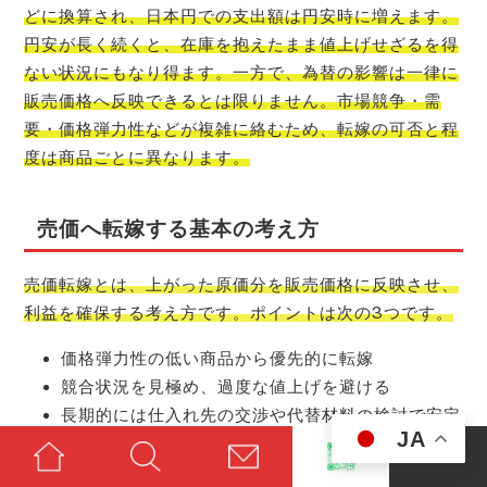
どに換算され、日本円での支出額は円安時に増えます。
円安が長く続くと、在庫を抱えたまま値上げせざるを得
ない状況にもなり得ます。一方で、為替の影響は一律に
販売価格へ反映できるとは限りません。市場競争・需
要・価格弾力性などが複雑に絡むため、転嫁の可否と程
度は商品ごとに異なります。
売価へ転嫁する基本の考え方
売価転嫁とは、上がった原価分を販売価格に反映させ、
利益を確保する考え方です。ポイントは次の3つです。
価格弾力性の低い商品から優先的に転嫁
競合状況を見極め、過度な値上げを避ける
長期的には仕入れ先の交渉や代替材料の検討で安定
JA
化を図る