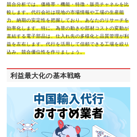
競合分析では、価格帯・機能・特徴・販売チャネルを比
較します。代行会社は現地の市場情報や工場の生産能
力、納期の安定性を把握しており、あなたのリサーチを
効率化します。特に、為替の動きや部材コストの変動が
直結する電子部品は、仕入れ先の多様化と品質管理が利
益を左右します。代行を活用して信頼できる工場を絞り
込み、競合優位性を作りましょう。
利益最大化の基本戦略