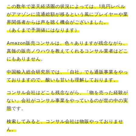
この数年で楽
天経済圏の状況によっては、1兆円レベル
がアマゾンに流通総額が移るという風にプレイヤーや業
界関係者からは声を聴く機会
がございました。
（あくまで予測値にはなります）
Amazon販売コンサルは、色々ありますが残念ながら、
真髄の販売ノウハウを教えてくれるコンサル業者はどこ
にもありません
。
中国輸入総合研究所では、「自社」でも通販事業をやっ
ております
ので、酸いも甘いも理解しております。
コンサル会社はどこも残念ながら、「物を売った経験が
ない」会社がコンサル事業をやっているのが世の中の実
態
です。
検索してみると、
コンサル会社は物販やっておりませ
ん
。