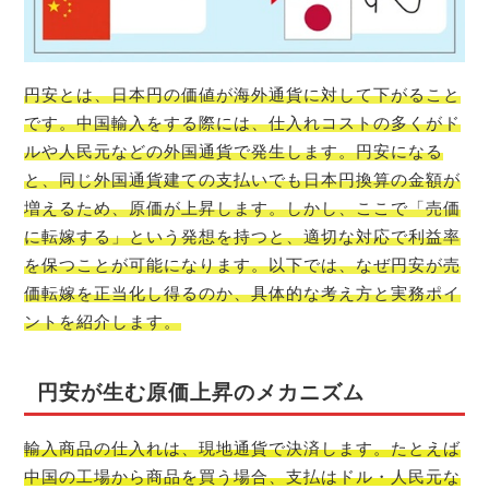
円安とは、日本円の価値が海外通貨に対して下がること
です。中国輸入をする際には、仕入れコストの多くがド
ルや人民元などの外国通貨で発生します。円安になる
と、同じ外国通貨建ての支払いでも日本円換算の金額が
増えるため、原価が上昇します。しかし、ここで「売価
に転嫁する」という発想を持つと、適切な対応で利益率
を保つことが可能になります。以下では、なぜ円安が売
価転嫁を正当化し得るのか、具体的な考え方と実務ポイ
ントを紹介します。
円安が生む原価上昇のメカニズム
輸入商品の仕入れは、現地通貨で決済します。たとえば
中国の工場から商品を買う場合、支払はドル・人民元な