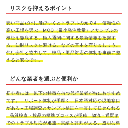
リスクを抑えるポイント
安い商品だけに飛びつくとトラブルの元です。信頼性の
高い工場を選ぶ、MOQ（最小発注数量）とサンプルの
検証を徹底する、輸入通関に関する最新情報を把握す
る、知財リスクを避ける、などの基本を守りましょう。
代行会社と協力して、検品・返品対応の体制を事前に整
えると安心です。
どんな業者を選ぶと便利か
初心者には、以下の特徴を持つ代行業者が特におすすめ
です。 – サポート体制が手厚く、日本語対応や現地窓口
がある – 工場調査とサンプル検証を一貫して任せられる
– 品質検査・検品の標準プロセスが明確 – 物流・通関ま
でのトラブル対応が迅速 – 実績と評判がある、透明な料