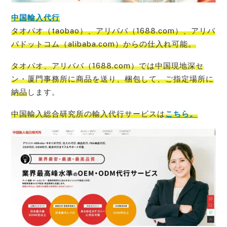
中国輸入代行
タオバオ（taobao）、アリババ（1688.com）、アリバ
バドットコム（alibaba.com）からの仕入れ可能
。
タオバオ、アリババ（1688.com）では中国現地深セ
ン・厦門事務所に商品を送り、梱包して、ご指定場所に
納品
します。
中国輸入総合研究所の輸入代行サービス
は
こちら。