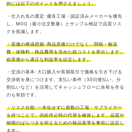
的には以下のポイントを押さえましょう。
・仕入れ先の選定: 優良工場・認証済みメーカーを優先
し、MOQ（最小注文数量）とサンプル検証で品質リス
クを低減します。
・原価の構成把握: 商品原価だけでなく、関税・輸送
費・保険料・検品費用を含めた総コストを算出します。
総原価から適正な利益率を設定します。
・交渉の基本: 大口購入や長期取引で価格を引き下げる
交渉術を身につけます。支払い条件（30日後払い、分
割払いなど）を活用してキャッシュフローに余裕を作る
のも有効です。
・リスク分散: 一本化せずに複数の工場・サプライヤー
を持つことで、供給停止時の代替を確保します。品質や
納期のばらつきを抑えるための検品基準を事前に設定し
ます。