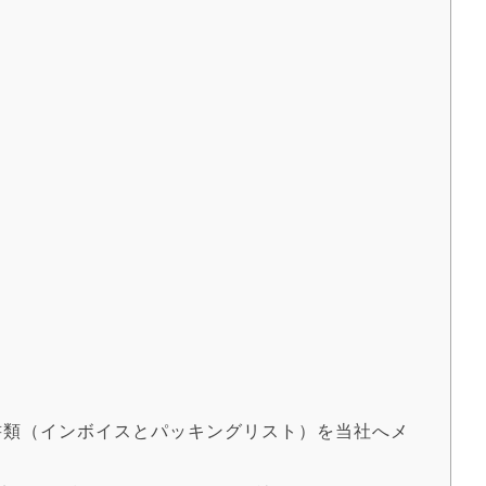
C
塾
荷書類（インボイスとパッキングリスト）を当社へメ