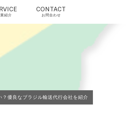
RVICE
CONTACT
事業紹介
お問合わせ
国輸入代行・タオ
オ代行・アリババ
入れ代行
人輸入代行・アリ
クスプレス（当社
由で2%OFF）
国OEM・OEM代行
い？優良なブラジル輸送代行会社を紹介
外配送・国際配
・海外発送代行
mazonコンサルテ