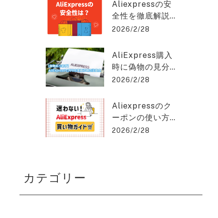
クスプレスを2%
hat GPT稼ぎの達人
Aliexpressの安
OFFで購入でき
全性を徹底解説
る方法を紹介！
｜信頼できる購
2026/2/28
入のポイントと
は？アリエクス
AliExpress購入
プレスを2%OFF
時に偽物の見分
で購入できる方
け方と安く買う
2026/2/28
法を紹介！
コツとは？アリ
エクスプレスを
Aliexpressのク
2%OFFで購入で
ーポンの使い方
きる方法を紹
を徹底解説！保
2026/2/28
介！
存版ガイド！ア
リエクスプレス
を2%OFFで購入
カテゴリー
できる方法を紹
介！