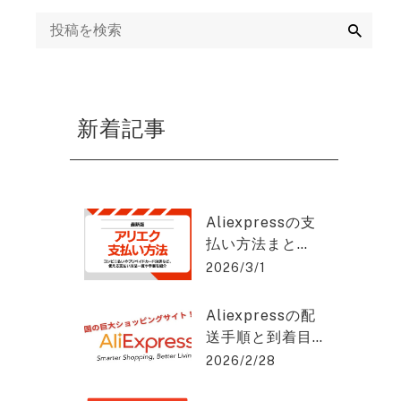
ング
検
索
mazon運用代行・
天・ヤフーショッ
ング運営代行
新着記事
画制作代行
EB集客・リスティ
グ広告運用・WEB
Aliexpressの支
告代理店
払い方法まと
め：安全に使う
2026/3/1
EO対策・SEOコン
コツと手順と
ルティング
は？アリエクス
Aliexpressの配
プレスを2%OFF
送手順と到着目
で購入できる方
EO記事作成代行
安をわかりやす
2026/2/28
法を紹介！
く解説！アリエ