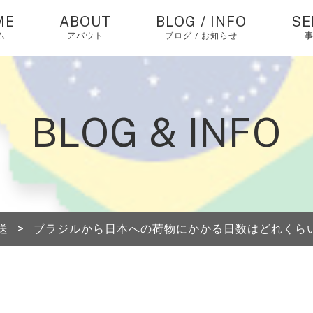
ME
ABOUT
BLOG / INFO
SE
ム
アバウト
ブログ / お知らせ
お知らせ
中
バ
仕
コラム
BLOG & INFO
個
ピックアップ
エ
経
中
送
>
ブラジルから日本への荷物にかかる日数はどれくら
海
送
A