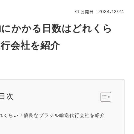
ィ
公開日
：2024/12/24
A
物にかかる日数はどれくら
楽
ピ
代行会社を紹介
動
W
ン
広
目次
S
サ
れくらい？優良なブラジル輸送代行会社を紹介
S