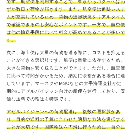
です。航空便を利用することで、東京からバクーへはわ
ずか数日で荷物が届きます。また、航空便は追跡システ
ムが充実しているため、荷物の進捗状況をリアルタイム
で確認できるのも安心なポイントです。一方で、航空便
は他の輸送手段に比べて料金が高めであることが多いで
す。
次に、海上便は大量の荷物を送る際に、コストを抑える
ことができる選択肢です。船便は重量に依存するため、
大きな荷物を安く送ることができます。ただし、航空便
に比べて時間がかかるため、納期に余裕がある場合に適
しています。マースクやMSCなどの大手海運会社が定
期的にアゼルバイジャン向けの船便を運行しており、安
価な送料での輸送も特徴です。
アゼルバイジャンへの荷物配送は、複数の選択肢があ
り、目的や送料の予算に合わせた適切な方法を選択する
ことが大切です。国際輸送を円滑に行うために、自分に