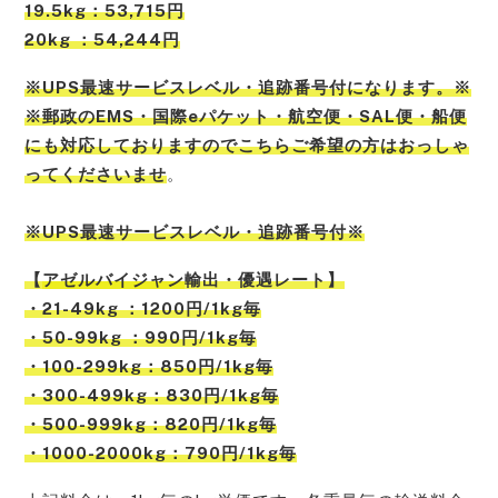
19.5kg：53,715円
20kg ：54,244円
※UPS最速サービスレベル・追跡番号付になります。※
※郵政のEMS・国際eパケット・航空便・SAL便・船便
にも対応しておりますのでこちらご希望の方はおっしゃ
ってくださいませ
。
※UPS最速サービスレベル・追跡番号付※
【
アゼルバイジャン
輸出・優遇レート】
・21-49kg ：1200円/1kg毎
・50-99kg ：990円/1kg毎
・100-299kg：850円/1kg毎
・300-499kg：830円/1kg毎
・500-999kg：820円/1kg毎
・1000-2000kg：790円/1kg毎