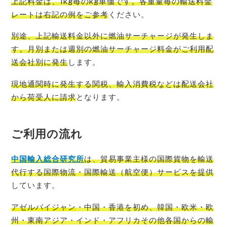
上記料金は、1kg毎のkg単価です。各重量毎の輸送料金
レートは右記の例をご参考
ください。
別途、上記輸送料金以外に燃油サーチャージが発生しま
す。月別または週別の燃油サーチャージ料金がご利用配
送会社別に発生
します。
現地通関時に発生する関税、輸入消費税などは配送会社
から荷受人に請求
となります。
ご利用の流れ
中国輸入総
合研究所
は、貿易事業主様の国際貨物を輸送
代行する国際物流・国際輸送（航空便）サービスを提供
しています。
アゼルバイジャン
・中国・香港を初め、韓国・欧米・欧
州・東南アジア・インド・アフリカその他各国からの輸