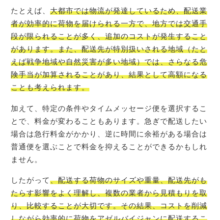
たとえば、
大都市では物流が発達しているため、配送業
者が効率的に荷物を届けられる一方で、地方では交通手
段が限られることが多く、追加のコストが発生すること
があります。また、配送先が特別扱いされる地域（たと
えば戦争地域や自然災害が多い地域）では、さらなる危
険手当が加算されることがあり、結果として高額になる
ことも考えられます。
加えて、特定の条件やタイムメッセージ便を選択するこ
とで、料金が変わることもあります。急ぎで配送したい
場合は急行料金がかかり、逆に時間に余裕がある場合は
普通便を選ぶことで料金を抑えることができるかもしれ
ません。
したがって
、配送する荷物のサイズや重量、配送先がも
たらす影響をよく理解し、複数の業者から見積もりを取
り、比較することが大切です。その結果、コストを削減
しながら効率的に荷物をアゼルバイジャンに配送するこ