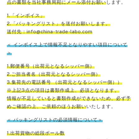
点の書類を当社事務局宛にメール添付お願い
します。
1.「インボイス」
2.「パッキングリスト」を送付お願いします。
送付先：info@china-trade-labo.com
＜ インボイス上で情報不足となりやすい項目について
＞
1.郵便番号（出荷元となるシッパー側）
2.ご担当者名（出荷元となるシッパー側）
3.集荷先の電話番号 （出荷元となるシッパー側））
※上記3点の項目は書類作成上、必須となります。
情報が不足していると書類作成ができないため、必ず予
めご確認の上、ご依頼のほうお願い
いたします。
＜ パッキングリストの必須情報について＞
1.出荷貨物の総段ボール数