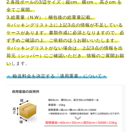
2.各段ボールの3辺サイズ：縦cm、横cm 、高さcm を
全てご展開。
3.総重量（N.W）：梱包後の総重量記載。
※パッキングリスト上に上記3点の情報が不足している
ケースがあります。書類作成に必須となりますので、必
ず予めご確認の上、ご依頼のほうお願いいたします。
※パッキングリストがない場合は、上記3点の情報を出
荷元（シッパー）にご確認いただき、情報のご展開お願
い
します。
＜ 輸送料金を決定する「適用重量」について＞