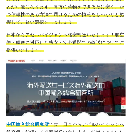
とが可能になります。貴方の荷物をできるだけ安く、か
つ信頼性のある方法で届けるための情報をしっかりと把
握して、賢い選択をしましょう。
日本から
アゼルバイジャン
へ格安輸送いたします！航空
便・船便に対応した格安・安心通関での輸送についてご
提供いたします。
中国輸入総合研究所
では、
日本
から
アゼルバイジャン
へ
航空便・船便にて格安配送いたします。輸出入ともに対