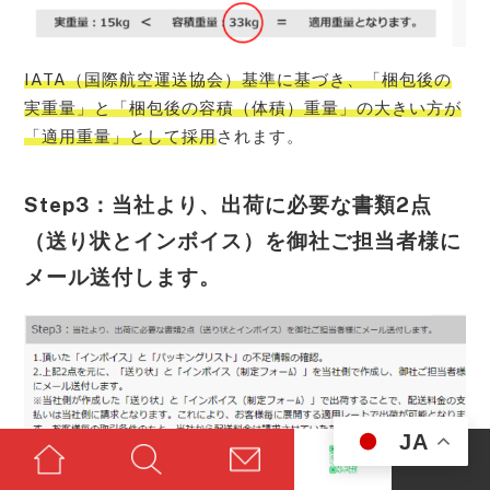
IATA（国際航空運送協会）基準に基づき、「梱包後の
実重量」と「梱包後の容積（体積）重量」の大きい方が
「適用重量」として採用
されます。
Step3：当社より、出荷に必要な書類2点
（送り状とインボイス）を御社ご担当者様に
メール送付します。
JA