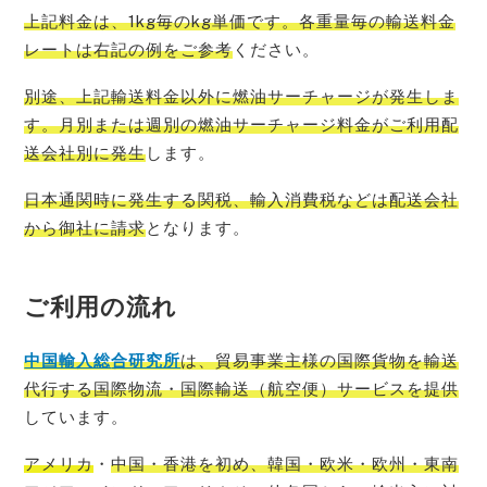
上記料金は、1kg毎のkg単価です。各重量毎の輸送料金
レートは右記の例をご参考
ください。
別途、上記輸送料金以外に燃油サーチャージが発生しま
す。月別または週別の燃油サーチャージ料金がご利用配
送会社別に発生
します。
日本通関時に発生する関税、輸入消費税などは配送会社
から御社に請求
となります。
ご利用の流れ
中国輸入総
合研究所
は、貿易事業主様の国際貨物を輸送
代行する国際物流・国際輸送（航空便）サービスを提供
しています。
アメリカ
・
中国・香港を初め、韓国・欧米・欧州・東南