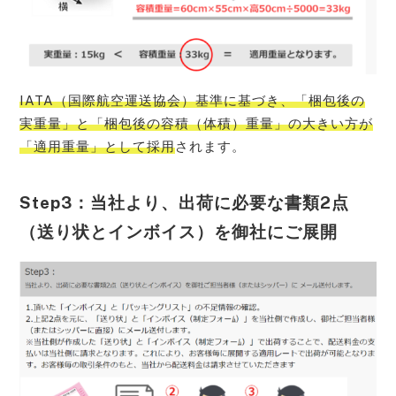
IATA（国際航空運送協会）基準に基づき、「梱包後の
実重量」と「梱包後の容積（体積）重量」の大きい方が
「適用重量」として採用
されます。
Step3：当社より、出荷に必要な書類2点
（送り状とインボイス）を御社にご展開