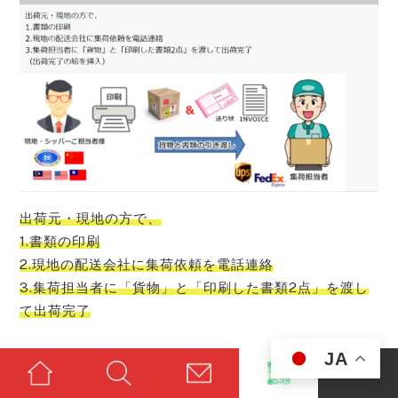
出荷元・現地の方で、
1.書類の印刷
2.現地の配送会社に集荷依頼を電話連絡
3.集荷担当者に「貨物」と「印刷した書類2点」を渡し
て出荷完了
JA
Step5：貨物の納品・受取