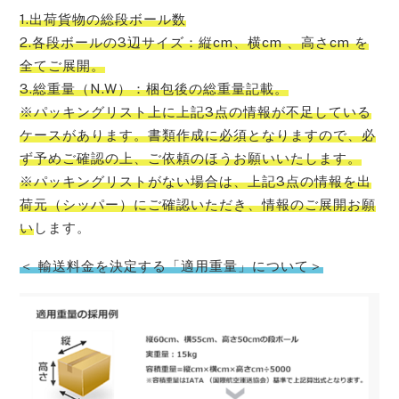
1.出荷貨物の総段ボール数
2.各段ボールの3辺サイズ：縦cm、横cm 、高さcm を
全てご展開。
3.総重量（N.W）：梱包後の総重量記載。
※パッキングリスト上に上記3点の情報が不足している
ケースがあります。書類作成に必須となりますので、必
ず予めご確認の上、ご依頼のほうお願いいたします。
※パッキングリストがない場合は、上記3点の情報を出
荷元（シッパー）にご確認いただき、情報のご展開お願
い
します。
＜ 輸送料金を決定する「適用重量」について＞