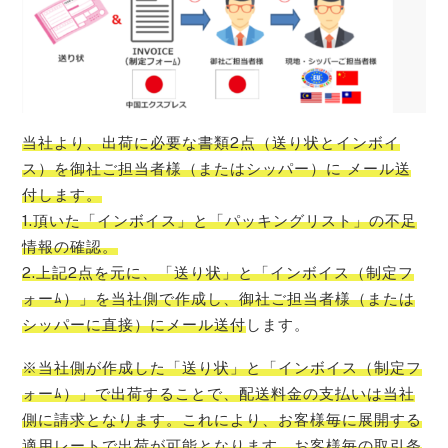
当社より、出荷に必要な書類2点（送り状とインボイ
ス）を御社ご担当者様（またはシッパー）に メール送
付します。
1.頂いた「インボイス」と「パッキングリスト」の不足
情報の確認。
2.上記2点を元に、「送り状」と「インボイス（制定フ
ォーﾑ）」を当社側で作成し、御社ご担当者様（または
シッパーに直接）にメール送付
します。
※当社側が作成した「送り状」と「インボイス（制定フ
ォーﾑ）」で出荷することで、配送料金の支払いは当社
側に請求となります。これにより、お客様毎に展開する
適用レートで出荷が可能となります。お客様毎の取引条