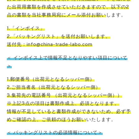
た出荷用書類を作成させていただきますので、以下の2
点の書類を当社事務局宛にメール添付お願い
します。
1.「インボイス」
2.「パッキングリスト」を送付お願いします。
送付先：info@china-trade-labo.com
＜ インボイス上で情報不足となりやすい項目について
＞
1.郵便番号（出荷元となるシッパー側）
2.ご担当者名（出荷元となるシッパー側）
3.集荷先の電話番号 （出荷元となるシッパー側））
※上記3点の項目は書類作成上、必須となります。
情報が不足していると書類作成ができないため、必ず予
めご確認の上、ご依頼のほうお願い
いたします。
＜ パッキングリストの必須情報について＞