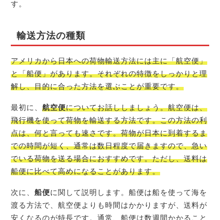
す。
輸送方法の種類
アメリカから日本への荷物輸送方法には主に「航空便」
と「船便」があります。それぞれの特徴をしっかりと理
解し、目的に合った方法を選ぶことが重要です。
最初に、
航空便
についてお話ししましょう。航空便は、
飛行機を使って荷物を輸送する方法です。この方法の利
点は、何と言っても速さです。荷物が日本に到着するま
での時間が短く、通常は数日程度で届きますので、急い
でいる荷物を送る場合におすすめです。ただし、送料は
船便に比べて高めになることがあります。
次に、
船便
に関して説明します。船便は船を使って海を
渡る方法で、航空便よりも時間はかかりますが、送料が
安くなるのが特長です。通常、船便は数週間かかること