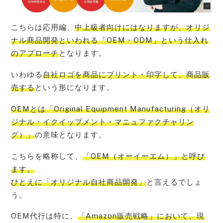
こちらは応用編、
中上級者向けにはなりますが、オリジ
ナル商品開発といわれる「OEM・ODM」という仕入れ
のアプローチ
となります。
いわゆる
自社ロゴを商品にプリント・印字して、商品販
売する
という形になります。
OEMとは「Original Equipment Manufacturing（オリ
ジナル・イクイップメント・マニュファクチャリン
グ）」
の意味となります。
こちらを略称して、
「OEM（オーイーエム）」と呼び
ます。
ひとえに「オリジナル自社商品開発」
と言えるでしょ
う。
OEM代行は特に、
「Amazon販売戦略」において、現