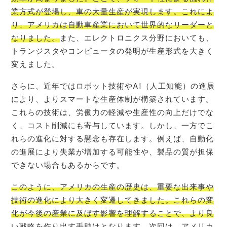
業方式が登場し、車の大量生産が実現します。これによ
り、アメリカは自動車産業において世界的なリーダーと
なりました。
また、エレクトロニクス分野においても、
トランジスタやコンピュータの発明が生産形式を大きく
変えました。
さらに、近年ではロボット技術やAI（人工知能）の進展
により、よりスマートな生産体制が構築されています。
これらの技術は、労働力の軽減や生産性の向上だけでな
く、コスト削減にも寄与しています。しかし、一方でこ
れらの進化に対する懸念も存在します。例えば、自動化
の進展により失業が増加する可能性や、製品の質が担保
できない場合もあるからです。
このように、アメリカの生産の歴史は、重要な出来事や
技術の進化により大きく変遷してきました。これらの変
化が今後の産業に及ぼす影響を理解することで、より良
い戦略を作り出す手助けとなります。次回は、アメリカ