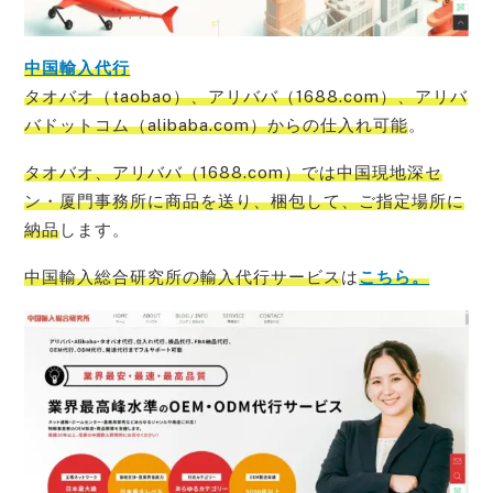
中国輸入代行
タオバオ（taobao）、アリババ（1688.com）、アリバ
バドットコム（alibaba.com）からの仕入れ可能
。
タオバオ、アリババ（1688.com）では中国現地深セ
ン・厦門事務所に商品を送り、梱包して、ご指定場所に
納品
します。
中国輸入総合研究所の輸入代行サービス
は
こちら。