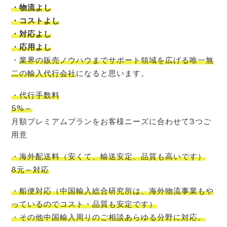
・物流よし
・コストよし
・対応よし
・応用よし
・
業界の販売ノウハウまでサポート領域を広げる唯一無
二の輸入代行会社
になると思います。
・代行手数料
5%～
月額プレミアムプランをお客様ニーズに合わせて3つご
用意
・海外配送料
（
安くて
、
輸送安定
、
品質も高いです
）
8元～対応
・船便対応
（
中国輸入
総合研究所
は、
海外物流事業もや
っているので
コスト
・品質も安定です）
・その他中国輸入周りのご相談あらゆる分野に対応。