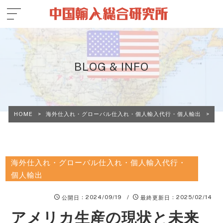
BLOG & INFO
HOME
>
海外仕入れ・グローバル仕入れ・個人輸入代行・個人輸出
>
ア
海外仕入れ・グローバル仕入れ・個人輸入代行・
個人輸出
：2024/09/19 /
：2025/02/14
公開日
最終更新日
アメリカ生産の現状と未来