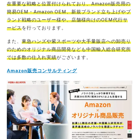
在重要な戦略と位置付けられており、Amazon販売用の
簡易OEM・Amazon OEM、新規ブランド立ち上げやブ
ランド戦略のユーザー様や、店舗様向けのOEM代行サ
ービス
を行っております。
また、
東急ハンズや紫スポーツや大手量販店への卸売り
のためのオリジナル商品開発なども中国輸入総合研究所
では多数の仕入れ実績
がございます。
Amazon販売コンサルティング