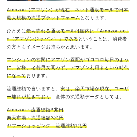
Amazon（アマゾン）が現在、ネット通販モールで日本
最大規模の流通プラットフォーム
となります。
ひとえに
最も売れる通販モールは国内は「Amazon.co.j
p（アマゾンジャパン）」である
ということは、消費者
の方々もイメージお持ちかと思います。
マンションの玄関にアマゾン置配がゴロゴロ毎日のよう
に、皆様、老若男女問わず、アマゾン利用者という時代
になって
おります。
流通総額で言いますと、
実は、楽天市場が現在、ユーザ
ー離れが起きており
、全体の流通額データとしては、
Amazon：流通総額3兆円
楽天市場：流通総額3兆円
ヤフーショッピング：流通総額1兆円