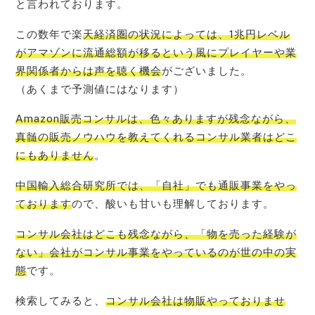
と言われております。
この数年で楽
天経済圏の状況によっては、1兆円レベル
がアマゾンに流通総額が移るという風にプレイヤーや業
界関係者からは声を聴く機会
がございました。
（あくまで予測値にはなります）
Amazon販売コンサルは、色々ありますが残念ながら、
真髄の販売ノウハウを教えてくれるコンサル業者はどこ
にもありません
。
中国輸入総合研究所では、「自社」でも通販事業をやっ
ております
ので、酸いも甘いも理解しております。
コンサル会社はどこも残念ながら、「物を売った経験が
ない」会社がコンサル事業をやっているのが世の中の実
態
です。
検索してみると、
コンサル会社は物販やっておりませ