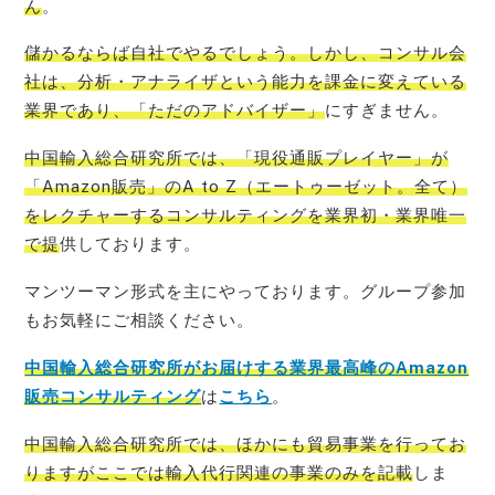
ん
。
儲かるならば自社でやるでしょう。しかし、コンサル会
社は、分析・アナライザという能力を課金に変えている
業界であり、「ただのアドバイザー」
にすぎません。
中国輸入総合研究所では、「現役通販プレイヤー」が
「Amazon販売」のA to Z（エートゥーゼット。全て）
をレクチャーするコンサルティングを業界初・業界唯一
で提
供しております。
マンツーマン形式を主にやっております。グループ参加
もお気軽にご相談ください。
中国輸入総合研究所がお届けする業界最高峰のAmazon
販売コンサルティング
は
こちら
。
中国輸入総合研究所では、ほかにも貿易事業を行ってお
りますがここでは輸入代行関連の事業のみを記載
しま