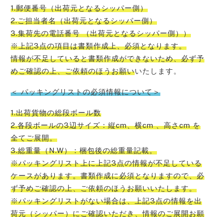
1.郵便番号（出荷元となるシッパー側）
2.ご担当者名（出荷元となるシッパー側）
3.集荷先の電話番号 （出荷元となるシッパー側））
※上記3点の項目は書類作成上、必須となります。
情報が不足していると書類作成ができないため、必ず予
めご確認の上、ご依頼のほうお願い
いたします。
＜ パッキングリストの必須情報について＞
1.出荷貨物の総段ボール数
2.各段ボールの3辺サイズ：縦cm、横cm 、高さcm を
全てご展開。
3.総重量（N.W）：梱包後の総重量記載。
※パッキングリスト上に上記3点の情報が不足している
ケースがあります。書類作成に必須となりますので、必
ず予めご確認の上、ご依頼のほうお願いいたします。
※パッキングリストがない場合は、上記3点の情報を出
荷元（シッパー）にご確認いただき、情報のご展開お願