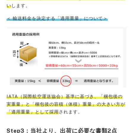
い
します。
＜ 輸送料金を決定する「適用重量」について＞
IATA（国際航空運送協会）基準に基づき、「梱包後の
実重量」と「梱包後の容積（体積）重量」の大きい方が
「適用重量」として採用
されます。
Step3：当社より、出荷に必要な書類2点