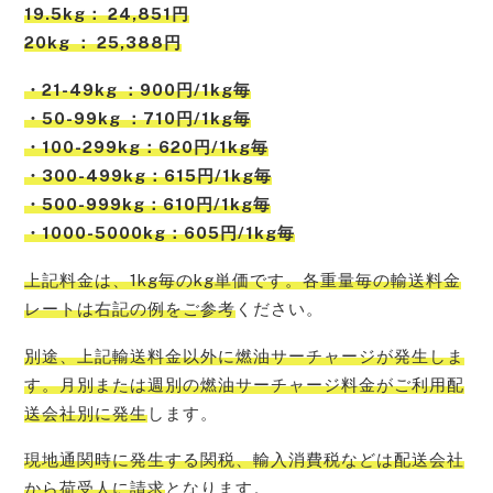
19.5kg： 24,851円
20kg ： 25,388円
・21-49kg ：900円/1kg毎
・50-99kg ：710円/1kg毎
・100-299kg：620円/1kg毎
・300-499kg：615円/1kg毎
・500-999kg：610円/1kg毎
・1000-5000kg：605円/1kg毎
上記料金は、1kg毎のkg単価です。各重量毎の輸送料金
レートは右記の例をご参考
ください。
別途、上記輸送料金以外に燃油サーチャージが発生しま
す。月別または週別の燃油サーチャージ料金がご利用配
送会社別に発生
します。
現地通関時に発生する関税、輸入消費税などは配送会社
から荷受人に請求
となります。