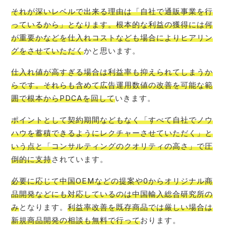
それが深いレベルで
出来る
理由は「自社で通販事業を行
っているから」となります。根本的な利益の獲得には何
が重要かなどを仕入れコストなども場合によりヒアリン
グをさせていただく
かと思います。
仕入れ値が高すぎる場合は利益率も抑えられてしまうか
らです。それらも含めて広告運用数値の改善を可能な範
囲で根本からPDCAを回して
いきます。
ポイントとして契約期間などもなく「すべて自社でノウ
ハウを蓄積できるようにレクチャーさせていただく」と
いう点と「コンサルティングのクオリティの高さ」で圧
倒的に支持
されています。
必要に応じて中国OEMなどの提案や0からオリジナル商
品開発などにも対応しているのは中国輸入総合研究所の
み
となります。
利益率改善を既存商品では厳しい場合は
新規商品開発の相談も無料で行って
おります。