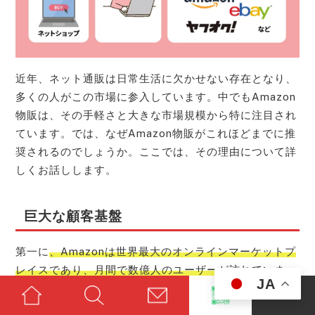
近年、ネット通販は日常生活に欠かせない存在となり、
多くの人がこの市場に参入しています。中でもAmazon
物販は、その手軽さと大きな市場規模から特に注目され
ています。では、なぜAmazon物販がこれほどまでに推
奨されるのでしょうか。ここでは、その理由について詳
しくお話しします。
巨大な顧客基盤
第一に
、Amazonは世界最大のオンラインマーケットプ
レイスであり、月間で数億人のユーザーが訪れていま
JA
す。これにより、自分の商品の見込み客が大量に存在
し、自然と販売機会が広がるのです。例えば、特定のニ