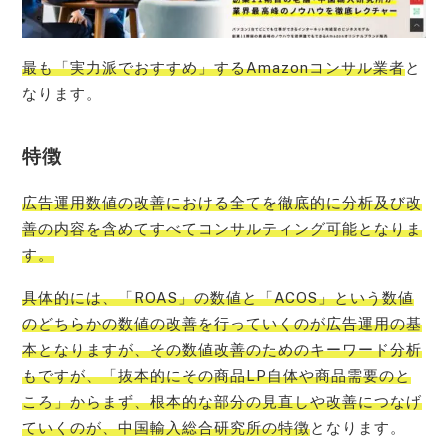
最も「実力派でおすすめ」するAmazonコンサル業者
と
なります。
特徴
広告運用数値の改善における全てを徹底的に分析及び改
善の内容を含めてすべてコンサルティング可能となりま
す。
具体的には、「ROAS」の数値と「ACOS」という数値
のどちらかの数値の改善を行っていくのが広告運用の基
本となりますが、その数値改善のためのキーワード分析
もですが、「抜本的にその商品LP自体や商品需要のと
ころ」からまず、根本的な部分の見直しや改善につなげ
ていくのが、中国輸入総合研究所の特徴
となります。