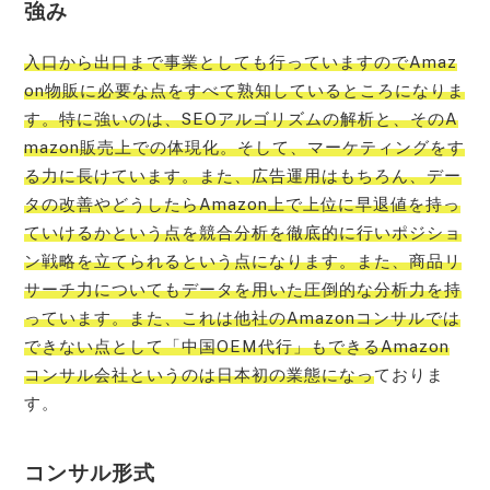
強み
入口から出口まで事業としても行っていますのでAmaz
on物販に必要な点をすべて熟知しているところになりま
す。特に強いのは、SEOアルゴリズムの解析と、そのA
mazon販売上での体現化。そして、マーケティングをす
る力に長けています。また、広告運用はもちろん、デー
タの改善やどうしたらAmazon上で上位に早退値を持っ
ていけるかという点を競合分析を徹底的に行いポジショ
ン戦略を立てられるという点になります。また、商品リ
サーチ力についてもデータを用いた圧倒的な分析力を持
っています。また、これは他社のAmazonコンサルでは
できない点として「中国OEM代行」もできるAmazon
コンサル会社というのは日本初の業態になっ
ておりま
す。
コンサル形式