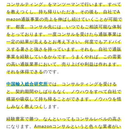
コンサルティング」をマンツーマンで行います。すべて
を教えつくし、持ち帰りいただき、その後も、自社でA
mazon通販事業の売上を伸ばし続けていくことが可能で
す。都度、コンサル先には、いつでもご相談可能な体制
をとっております。一度コンサルを受けたら通販事業は
一定の結果が見えるとお考え下さい。何度でもアドバイ
スする暑さと強さを持っています。それも、自社で通販
事業を経験しているからです。うまくやれば、この需要
の高い通販業界において、売り上げや利益は作れます。
それを体得できる
のです。
中国輸入総合研究所
では、コンサルティングを受ける
と、契約期間やしばりもなく、ノウハウをすべて自社で
構築や吸収して持ち帰ることができます。ノウハウを惜
しみなく教えつく
します。
経験豊富で勝つ、なんといってもコンサルレベルの高さ
になります。
Amazonコンサルというと色々な業者がい