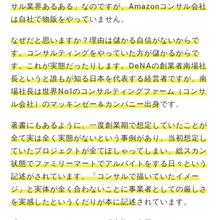
サル業界あるある」なのですが、Amazonコンサル会社
は自社で物販をやって
いません。
なぜだと思いますか？理由は儲かる自信がないからで
す。コンサルティングをやっていた方が儲かるからで
す。これが実態だったりします。DeNAの創業者南場社
長というと誰もが知る日本を代表する経営者ですが、南
場社長は世界No1のコンサルティングファーム（コンサ
ル会社）のマッキンゼー＆カンパニー出身
です。
著書にもあるように、一度創業期で想定していたことが
全て実は全く実態がないという事例があり、当初想定し
ていたプロジェクトが全てぽしゃってしまい、総スカン
状態でファミリーマートでアルバイトをする日々という
記述がされています。「コンサルで描いていたイメー
ジ」と実体が全く合わないことに事業者としての厳しさ
を実感したというくだりが本に記述
されています。