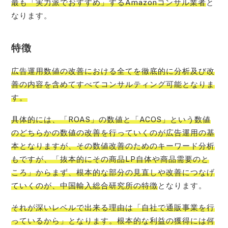
最も「実力派でおすすめ」するAmazonコンサル業者
と
なります。
特徴
広告運用数値の改善における全てを徹底的に分析及び改
善の内容を含めてすべてコンサルティング可能となりま
す。
具体的には、「ROAS」の数値と「ACOS」という数値
のどちらかの数値の改善を行っていくのが広告運用の基
本となりますが、その数値改善のためのキーワード分析
もですが、「抜本的にその商品LP自体や商品需要のと
ころ」からまず、根本的な部分の見直しや改善につなげ
ていくのが、中国輸入総合研究所の特徴
となります。
それが深いレベルで
出来る
理由は「自社で通販事業を行
っているから」となります。根本的な利益の獲得には何