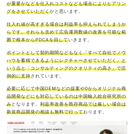
が重要かなどを仕入れコストなども場合によりヒアリン
グをさせていただく
かと思います。
仕入れ値が高すぎる場合は利益率も抑えられてしまうか
らです。それらも含めて広告運用数値の改善を可能な範
囲で根本からPDCAを回して
いきます。
ポイントとして契約期間などもなく「すべて自社でノウ
ハウを蓄積できるようにレクチャーさせていただく」と
いう点と「コンサルティングのクオリティの高さ」で圧
倒的に支持
されています。
必要に応じて中国OEMなどの提案や0からオリジナル商
品開発などにも対応しているのは中国輸入総合研究所の
み
となります。
利益率改善を既存商品では厳しい場合は
新規商品開発の相談も無料で行って
おります。