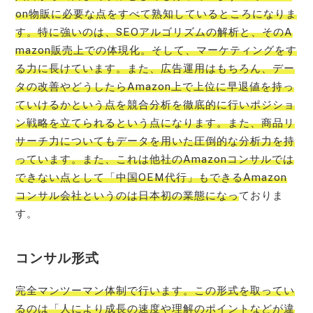
on物販に必要な点をすべて熟知しているところになりま
す。特に強いのは、SEOアルゴリズムの解析と、そのA
mazon販売上での体現化。そして、マーケティングをす
る力に長けています。また、広告運用はもちろん、デー
タの改善やどうしたらAmazon上で上位に早退値を持っ
ていけるかという点を競合分析を徹底的に行いポジショ
ン戦略を立てられるという点になります。また、商品リ
サーチ力についてもデータを用いた圧倒的な分析力を持
っています。また、これは他社のAmazonコンサルでは
できない点として「中国OEM代行」もできるAmazon
コンサル会社というのは日本初の業態になっ
ておりま
す。
コンサル形式
完全マンツーマン体制で行います。この形式を取ってい
るのは「人により成長の速度や理解のポイントなどが違