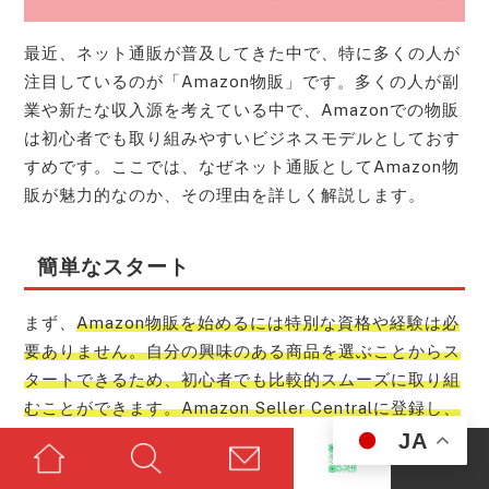
最近、ネット通販が普及してきた中で、特に多くの人が
注目しているのが「Amazon物販」です。多くの人が副
業や新たな収入源を考えている中で、Amazonでの物販
は初心者でも取り組みやすいビジネスモデルとしておす
すめです。ここでは、なぜネット通販としてAmazon物
販が魅力的なのか、その理由を詳しく解説します。
簡単なスタート
まず、
Amazon物販を始めるには特別な資格や経験は必
要ありません。自分の興味のある商品を選ぶことからス
タートできるため、初心者でも比較的スムーズに取り組
むことができます。Amazon Seller Centralに登録し、
販売したい商品を選び、出品するだけというシンプルな
JA
流れが、手軽さを感じさせてくれます。さらに、Amaz