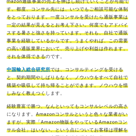
mazon通販事業の売上を伸ばし続けていくことが可能で
す。都度、コンサル先には、いつでもご相談可能な体制
をとっております。一度コンサルを受けたら通販事業は
一定の結果が見えるとお考え下さい。何度でもアドバイ
スする暑さと強さを持っています。それも、自社で通販
事業を経験しているからです。うまくやれば、この需要
の高い通販業界において、売り上げや利益は作れます。
それを体得できる
のです。
中国輸入総合研究所
では、コンサルティングを受ける
と、契約期間やしばりもなく、ノウハウをすべて自社で
構築や吸収して持ち帰ることができます。ノウハウを惜
しみなく教えつく
します。
経験豊富で勝つ、なんといってもコンサルレベルの高さ
になります。
Amazonコンサルというと色々な業者がい
ますが、実際「Amazon物販をやっているAmazonコン
サル会社」はいない、という点についてお客様は理解を