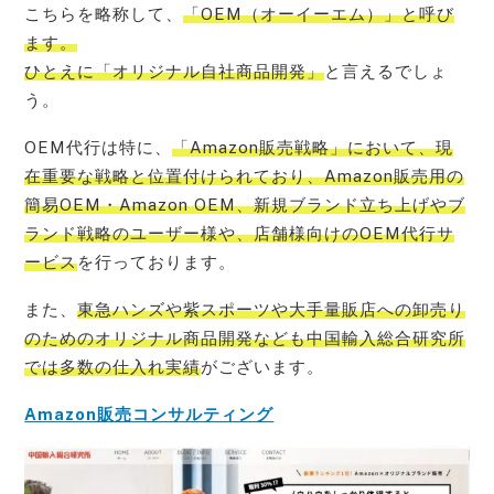
こちらを略称して、
「OEM（オーイーエム）」と呼び
ます。
ひとえに「オリジナル自社商品開発」
と言えるでしょ
う。
OEM代行は特に、
「Amazon販売戦略」において、現
在重要な戦略と位置付けられており、Amazon販売用の
簡易OEM・Amazon OEM、新規ブランド立ち上げやブ
ランド戦略のユーザー様や、店舗様向けのOEM代行サ
ービス
を行っております。
また、
東急ハンズや紫スポーツや大手量販店への卸売り
のためのオリジナル商品開発なども中国輸入総合研究所
では多数の仕入れ実績
がございます。
Amazon販売コンサルティング