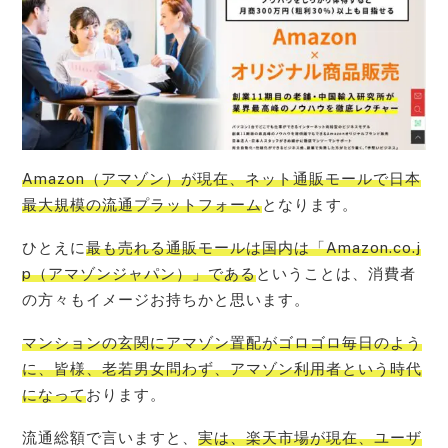
Amazon（アマゾン）が現在、ネット通販モールで日本
最大規模の流通プラットフォーム
となります。
ひとえに
最も売れる通販モールは国内は「Amazon.co.j
p（アマゾンジャパン）」である
ということは、消費者
の方々もイメージお持ちかと思います。
マンションの玄関にアマゾン置配がゴロゴロ毎日のよう
に、皆様、老若男女問わず、アマゾン利用者という時代
になって
おります。
流通総額で言いますと、
実は、楽天市場が現在、ユーザ