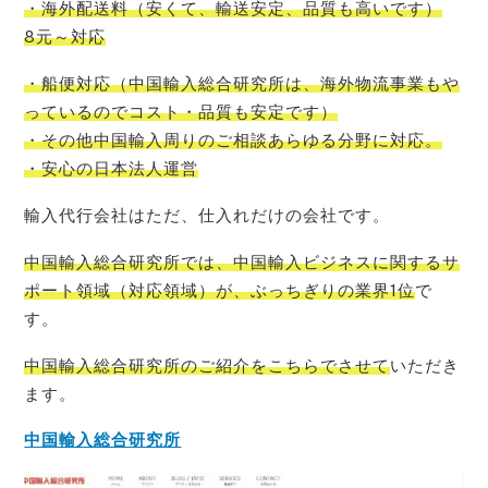
・海外配送料
（
安くて
、
輸送安定
、
品質も高いです
）
8元～対応
・船便対応
（
中国輸入
総合研究所
は、
海外物流事業もや
っているので
コスト
・品質も安定です）
・その他中国輸入周りのご相談あらゆる分野に対応。
・安心の日本法人運営
輸入代行会社はただ、仕入れだけの会社です。
中国輸入総合研究所では、中国輸入ビジネスに関するサ
ポート領域（対応領域）が、ぶっちぎりの業界1位
で
す。
中国輸入総合研究所のご紹介をこちらでさせて
いただき
ます。
中国輸入総合研究所