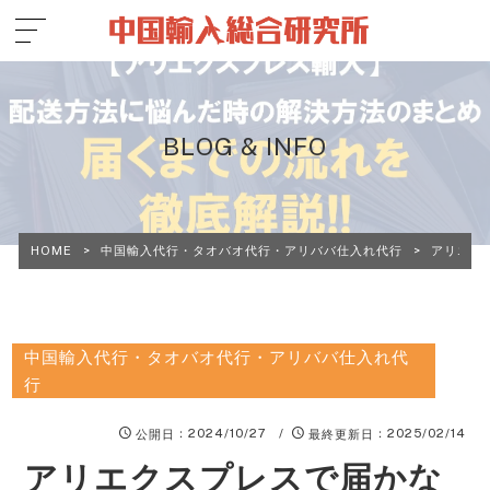
BLOG & INFO
HOME
>
中国輸入代行・タオバオ代行・アリババ仕入れ代行
>
アリエク
中国輸入代行・タオバオ代行・アリババ仕入れ代
行
：2024/10/27 /
：2025/02/14
公開日
最終更新日
アリエクスプレスで届かな