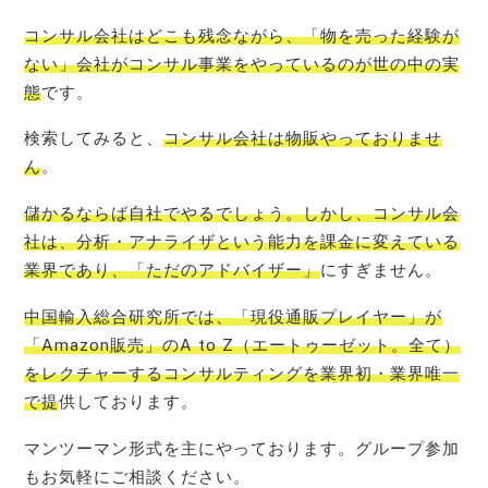
コンサル会社はどこも残念ながら、「物を売った経験が
ない」会社がコンサル事業をやっているのが世の中の実
態
です。
検索してみると、
コンサル会社は物販やっておりませ
ん
。
儲かるならば自社でやるでしょう。しかし、コンサル会
社は、分析・アナライザという能力を課金に変えている
業界であり、「ただのアドバイザー」
にすぎません。
中国輸入総合研究所では、「現役通販プレイヤー」が
「Amazon販売」のA to Z（エートゥーゼット。全て）
をレクチャーするコンサルティングを業界初・業界唯一
で提
供しております。
マンツーマン形式を主にやっております。グループ参加
もお気軽にご相談ください。