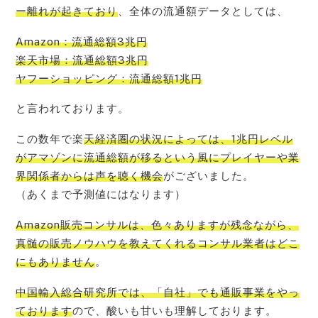
ー離れが起きており
、全体の流通額データとしては、
Amazon：流通総額3兆円
楽天市場：流通総額3兆円
ヤフーショッピング：流通総額1兆円
と言われております。
この数年で楽
天経済圏の状況によっては、1兆円レベル
がアマゾンに流通総額が移るという風にプレイヤーや業
界関係者からは声を聴く機会
がございました。
（あくまで予測値にはなります）
Amazon販売コンサルは、色々ありますが残念ながら、
真髄の販売ノウハウを教えてくれるコンサル業者はどこ
にもありません
。
中国輸入総合研究所では、「自社」でも通販事業をやっ
ております
ので、酸いも甘いも理解しております。