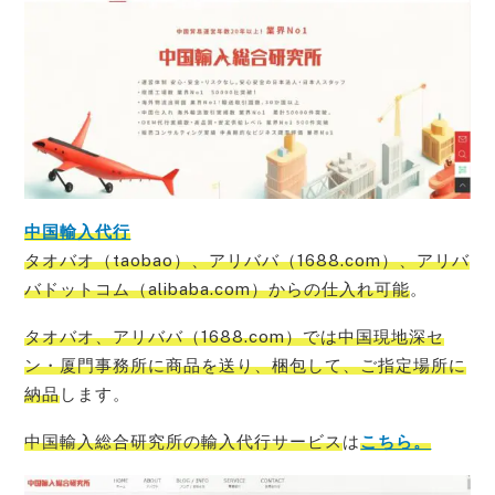
中国輸入代行
タオバオ（taobao）、アリババ（1688.com）、アリバ
バドットコム（alibaba.com）からの仕入れ可能
。
タオバオ、アリババ（1688.com）では中国現地深セ
ン・厦門事務所に商品を送り、梱包して、ご指定場所に
納品
します。
中国輸入総合研究所の輸入代行サービス
は
こちら。