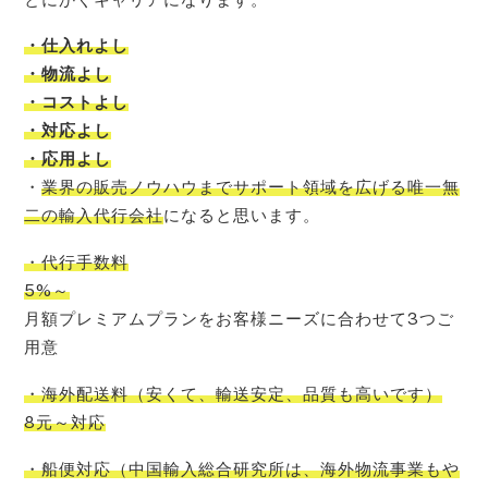
・仕入れよし
・物流よし
・コストよし
・対応よし
・応用よし
・
業界の販売ノウハウまでサポート領域を広げる唯一無
二の輸入代行会社
になると思います。
・代行手数料
5%～
月額プレミアムプランをお客様ニーズに合わせて3つご
用意
・海外配送料
（
安くて
、
輸送安定
、
品質も高いです
）
8元～対応
・船便対応
（
中国輸入
総合研究所
は、
海外物流事業もや