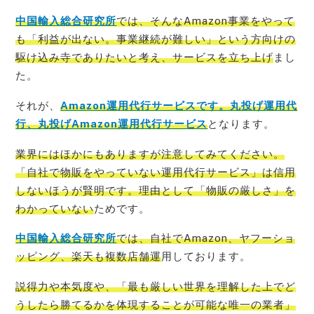
中国輸入総合研究所
では、そんなAmazon事業をやって
も「利益が出ない。事業継続が難しい」という方向けの
駆け込み寺でありたいと考え、サービスを立ち上げ
まし
た。
それが、
Amazon運用代行サービスです。丸投げ運用代
行、丸投げAmazon運用代行サービス
となります。
業界にはほかにもありますが注意してみてください。
「自社で物販をやっていない運用代行サービス」は信用
しないほうが賢明です。理由として「物販の厳しさ」を
わかっていない
ためです。
中国輸入総合研究所
では、自社でAmazon、ヤフーショ
ッピング、楽天も複数店舗運
用しております。
説得力や本気度や、「最も厳しい世界を理解した上でど
うしたら勝てるかを体現することが可能な唯一の業者」