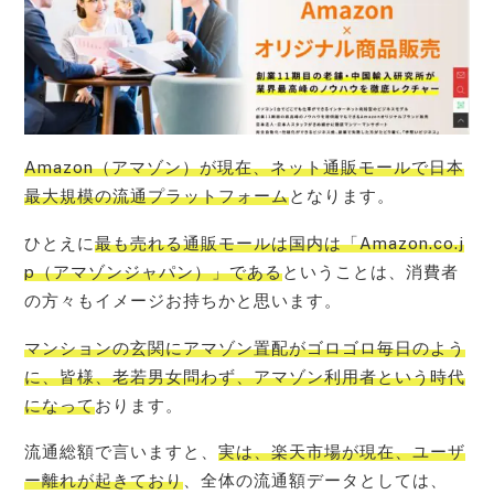
Amazon（アマゾン）が現在、ネット通販モールで日本
最大規模の流通プラットフォーム
となります。
ひとえに
最も売れる通販モールは国内は「Amazon.co.j
p（アマゾンジャパン）」である
ということは、消費者
の方々もイメージお持ちかと思います。
マンションの玄関にアマゾン置配がゴロゴロ毎日のよう
に、皆様、老若男女問わず、アマゾン利用者という時代
になって
おります。
流通総額で言いますと、
実は、楽天市場が現在、ユーザ
ー離れが起きており
、全体の流通額データとしては、