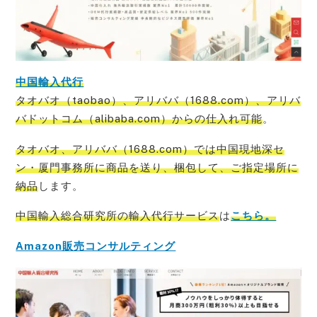
中国輸入代行
タオバオ（taobao）、アリババ（1688.com）、アリバ
バドットコム（alibaba.com）からの仕入れ可能
。
タオバオ、アリババ（1688.com）では中国現地深セ
ン・厦門事務所に商品を送り、梱包して、ご指定場所に
納品
します。
中国輸入総合研究所の輸入代行サービス
は
こちら。
Amazon販売コンサルティング