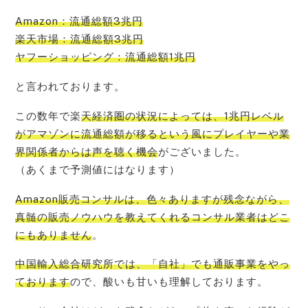
Amazon：流通総額3兆円
楽天市場：流通総額3兆円
ヤフーショッピング：流通総額1兆円
と言われております。
この数年で楽
天経済圏の状況によっては、1兆円レベル
がアマゾンに流通総額が移るという風にプレイヤーや業
界関係者からは声を聴く機会
がございました。
（あくまで予測値にはなります）
Amazon販売コンサルは、色々ありますが残念ながら、
真髄の販売ノウハウを教えてくれるコンサル業者はどこ
にもありません
。
中国輸入総合研究所では、「自社」でも通販事業をやっ
ております
ので、酸いも甘いも理解しております。