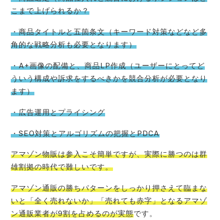
こまで上げられるか？
・商品タイトルと五箇条文（キーワード対策などなど多
角的な戦略分析も必要となります）
・A+画像の配備と、商品LP作成（ユーザーにとってど
ういう構成や訴求をするべきかを競合分析が必要となり
ます）
・広告運用とプライシング
・SEO対策とアルゴリズムの把握とPDCA
アマゾン物販は参入こそ簡単ですが、実際に勝つのは群
雄割拠の時代で難しいです。
アマゾン通販の勝ちパターンをしっかり押さえて臨まな
いと「全く売れないか」「売れても赤字」となるアマゾ
ン通販業者が9割を占めるのが実態
です。