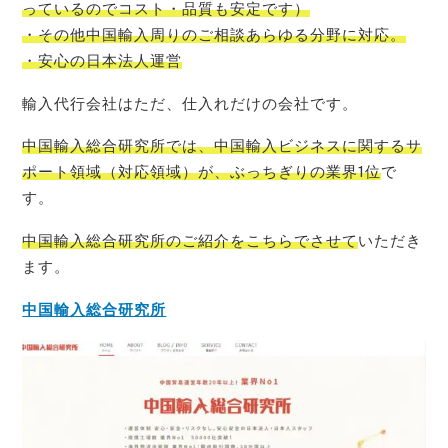
っているので
コスト
・品質も安定です）
・その他中国輸入周りのご相談あらゆる分野に対応。
・安心の日本法人運営
輸入代行会社はただ、仕入れだけの会社です。
中国輸入総合研究所では、中国輸入ビジネスに関するサ
ポート領域（対応領域）が、ぶっちぎりの業界1位
で
す。
中国輸入総合研究所のご紹介をこちらでさせて
いただき
ます。
中国輸入総合研究所