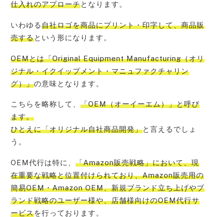
仕入れのアプローチ
となります。
いわゆる
自社ロゴを商品にプリント・印字して、商品販
売する
という形になります。
OEMとは「Original Equipment Manufacturing（オリ
ジナル・イクイップメント・マニュファクチャリン
グ）」
の意味となります。
こちらを略称して、
「OEM（オーイーエム）」と呼び
ます。
ひとえに「オリジナル自社商品開発」
と言えるでしょ
う。
OEM代行は特に、
「Amazon販売戦略」において、現
在重要な戦略と位置付けられており、Amazon販売用の
簡易OEM・Amazon OEM、新規ブランド立ち上げやブ
ランド戦略のユーザー様や、店舗様向けのOEM代行サ
ービス
を行っております。