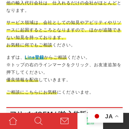
他の輸入代行会社は、仕入れるだけの会社がほとんど
と
なります。
サービス領域は、会社としての知見やアビリティやリソ
ースに起因するところとなりますので、ほかが追随でき
ない知見を持っております。
お気軽に何でもご相談
ください。
まずは、
Line登録
からご相談
ください。
※トップの右のラインマークをクリック、お友達追加を
押下してください。
優良情報を配信
していきます。
ご相談にこちらにお気軽
にくださいませ。
アリババOEMが輸入物販でおすす
JA
めな理由とは