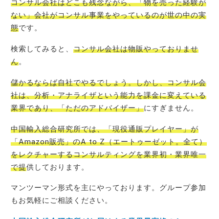
コンサル会社はどこも残念ながら、「物を売った経験が
ない」会社がコンサル事業をやっているのが世の中の実
態
です。
検索してみると、
コンサル会社は物販やっておりませ
ん
。
儲かるならば自社でやるでしょう。しかし、コンサル会
社は、分析・アナライザという能力を課金に変えている
業界であり、「ただのアドバイザー」
にすぎません。
中国輸入総合研究所では、「現役通販プレイヤー」が
「Amazon販売」のA to Z（エートゥーゼット。全て）
をレクチャーするコンサルティングを業界初・業界唯一
で提
供しております。
マンツーマン形式を主にやっております。グループ参加
もお気軽にご相談ください。