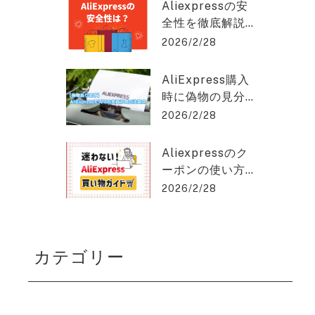
クスプレスを2%
hat GPT稼ぎの達人
Aliexpressの安
OFFで購入でき
全性を徹底解説
る方法を紹介！
｜信頼できる購
2026/2/28
入のポイントと
は？アリエクス
AliExpress購入
プレスを2%OFF
時に偽物の見分
で購入できる方
け方と安く買う
2026/2/28
法を紹介！
コツとは？アリ
エクスプレスを
Aliexpressのク
2%OFFで購入で
ーポンの使い方
きる方法を紹
を徹底解説！保
2026/2/28
介！
存版ガイド！ア
リエクスプレス
を2%OFFで購入
カテゴリー
できる方法を紹
介！