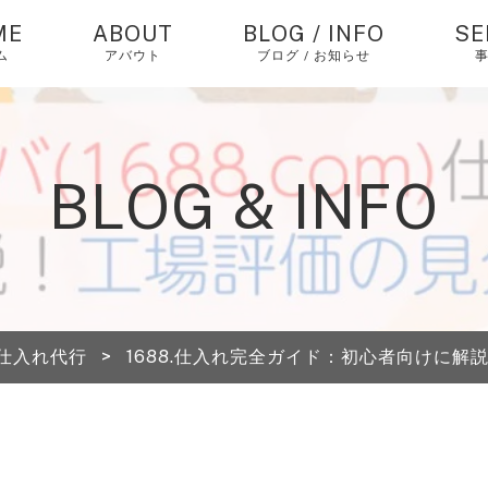
ME
ABOUT
BLOG / INFO
SE
ム
アバウト
ブログ / お知らせ
お知らせ
中
バ
仕
コラム
BLOG & INFO
個
ピックアップ
エ
経
中
仕入れ代行
>
1688.仕入れ完全ガイド：初心者向けに
海
送
A