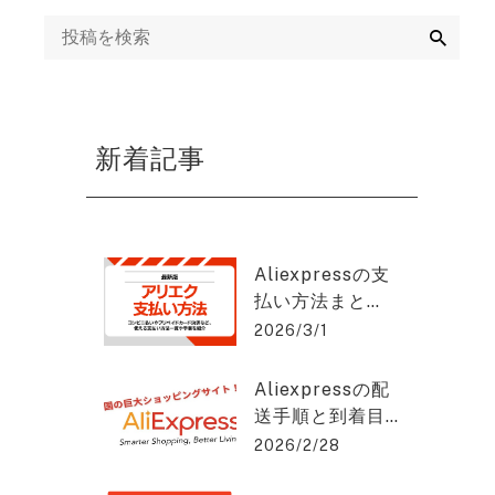
ング
検
索
mazon運用代行・
天・ヤフーショッ
ング運営代行
新着記事
画制作代行
EB集客・リスティ
グ広告運用・WEB
Aliexpressの支
告代理店
払い方法まと
め：安全に使う
2026/3/1
EO対策・SEOコン
コツと手順と
ルティング
は？アリエクス
Aliexpressの配
プレスを2%OFF
送手順と到着目
で購入できる方
EO記事作成代行
安をわかりやす
2026/2/28
法を紹介！
く解説！アリエ