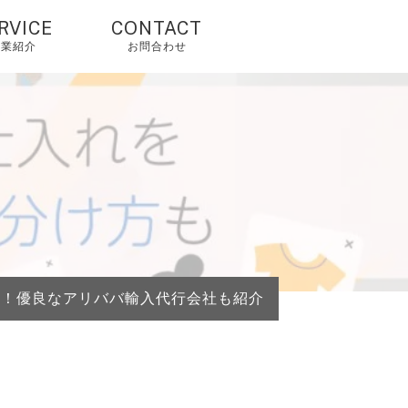
RVICE
CONTACT
事業紹介
お問合わせ
国輸入代行・タオ
オ代行・アリババ
入れ代行
人輸入代行・アリ
クスプレス（当社
由で2%OFF）
国OEM・OEM代行
解説！優良なアリババ輸入代行会社も紹介
外配送・国際配
・海外発送代行
mazonコンサルテ