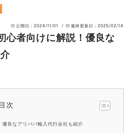
ィ
A
公開日
：2024/11/01 /
最終更新日
：2025/02/14
楽
ピ
：初心者向けに解説！優良な
動
紹介
W
ン
広
S
サ
目次
S
説！優良なアリババ輸入代行会社も紹介