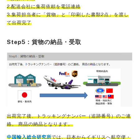
2.配送会社に集荷依頼を電話連絡
3.集荷担当者に「貨物」と「印刷した書類2点」を渡し
て出荷完了
Step5：貨物の納品・受取
出荷完了後、トラッキングナンバー（追跡番号）のご連
絡。 商品の納品となります。
中国輸入総合研究所
では、
日本から
イギリス
へ
航空便・