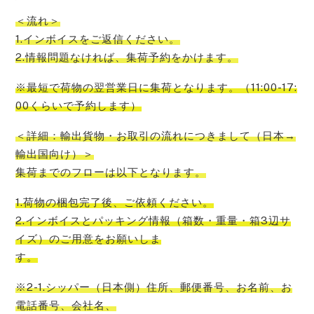
＜流れ＞
1.インボイスをご返信ください。
2.情報問題なければ、集荷予約をかけます。
※最短で荷物の翌営業日に集荷となります。（11:00-17:
00くらいで予約します）
＜詳細：輸出貨物・お取引の流れにつきまして（日本→
輸出国向け）＞
集荷までのフローは以下となります。
1.荷物の梱包完了後、ご依頼ください。
2.インボイスとパッキング情報（箱数・重量・箱3辺サ
イズ）のご用意をお願いしま
す。
※2-1.シッパー（日本側）住所、郵便番号、お名前、お
電話番号、会社名、