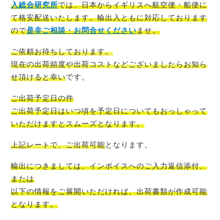
入総合研究所
では、
日
本から
イギリス
へ航空便・船便に
て格安配送いたします。輸出入ともに対応しております
ので
是非ご相談・お問合せください
ませ。
ご依頼お待ちしております。
現在の出荷頻度や出荷コストなどございましたらお知ら
せ頂けると幸い
です。
ご出荷予定日の件
ご出荷予定日はいつ頃を予定日についてもおっしゃって
いただけますとスムーズ
となります。
上記レートで、ご出荷可能
となります。
輸出につきましては、インボイスへのご入力返信添付、
または
以下の情報をご展開いただければ、出荷書類が作成可能
となります。