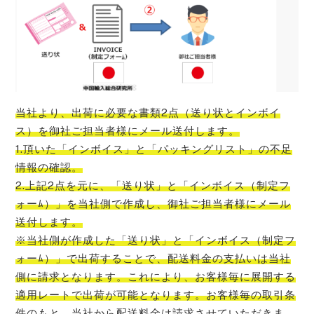
当社より、出荷に必要な書類2点（送り状とインボイ
ス）を御社ご担当者様にメール送付します。
1.頂いた「インボイス」と「パッキングリスト」の不足
情報の確認。
2.上記2点を元に、「送り状」と「インボイス（制定フ
ォーﾑ）」を当社側で作成し、御社ご担当者様にメール
送付します。
※当社側が作成した「送り状」と「インボイス（制定フ
ォーﾑ）」で出荷することで、配送料金の支払いは当社
側に請求となります。これにより、お客様毎に展開する
適用レートで出荷が可能となります。お客様毎の取引条
件のもと、当社から配送料金は請求させていただきま