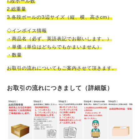
1.段ボール数
2.総重量
3.各段ボールの3辺サイズ（縦、横、高さcm）
◇インボイス情報
・商品名（必ず、英語表記でお願いします。）
・単価（単位はどちらでもかまいません）
・数量
お取引の流れについてもご案内させて頂きます。
お取引の流れにつきまして（詳細版）