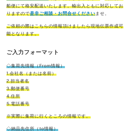
船便にて格安配送いたします。輸出入ともに対応してお
りますので
是非ご相談・お問合せください
ませ。
ご依頼の際はこちらの情報頂けましたら現地伝票作成可
能
となります。
ご入力フォーマット
◇集荷先情報（From情報）
1.会社名（または名前）
2.担当者名
3.郵便番号
4.住所
5.電話番号
※実際に集荷に行くところの情報です。
◇納品先住所（to情報）