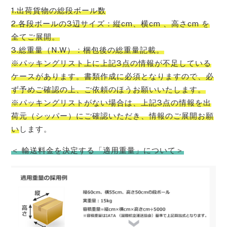
1.出荷貨物の総段ボール数
2.各段ボールの3辺サイズ：縦cm、横cm 、高さcm を
全てご展開。
3.総重量（N.W）：梱包後の総重量記載。
※パッキングリスト上に上記3点の情報が不足している
ケースがあります。書類作成に必須となりますので、必
ず予めご確認の上、ご依頼のほうお願いいたします。
※パッキングリストがない場合は、上記3点の情報を出
荷元（シッパー）にご確認いただき、情報のご展開お願
い
します。
＜ 輸送料金を決定する「適用重量」について＞