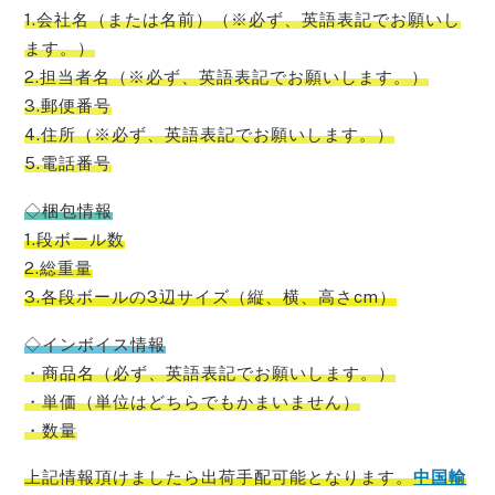
1.会社名（または名前）（※必ず、英語表記でお願いし
ます。）
2.担当者名（※必ず、英語表記でお願いします。）
3.郵便番号
4.住所（※必ず、英語表記でお願いします。）
5.電話番号
◇梱包情報
1.段ボール数
2.総重量
3.各段ボールの3辺サイズ（縦、横、高さcm）
◇インボイス情報
・商品名（必ず、英語表記でお願いします。）
・単価（単位はどちらでもかまいません）
・数量
上記情報頂けましたら出荷手配可能
となります。
中国輸