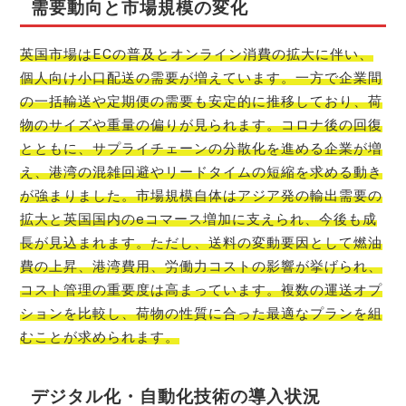
需要動向と市場規模の変化
英国市場はECの普及とオンライン消費の拡大に伴い、
個人向け小口配送の需要が増えています。一方で企業間
の一括輸送や定期便の需要も安定的に推移しており、荷
物のサイズや重量の偏りが見られます。コロナ後の回復
とともに、サプライチェーンの分散化を進める企業が増
え、港湾の混雑回避やリードタイムの短縮を求める動き
が強まりました。市場規模自体はアジア発の輸出需要の
拡大と英国国内のeコマース増加に支えられ、今後も成
長が見込まれます。ただし、送料の変動要因として燃油
費の上昇、港湾費用、労働力コストの影響が挙げられ、
コスト管理の重要度は高まっています。複数の運送オプ
ションを比較し、荷物の性質に合った最適なプランを組
むことが求められます。
デジタル化・自動化技術の導入状況