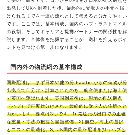
ぐ要の仕組みです。日本からの荷物が日本の発送拠点を
出発してUKへ到着した後、最終的に受取人の手元へ届
けられるまでを一連の流れとして考えると分かりやすい
です。ここでは、基本構成、国内のハブ・ラストマイル
の役割、そしてキャリアと提携パートナーの関係性を解
説します。全体像を把握することが、送料を抑えるポイ
ントを見つける第一歩になります。
国内外の物流網の基本構成
国際配送は、まず日本や他の発 Pacific からの荷物が発
出拠点で仕分け・計算されたのち、航空便または海上便
で英国へ運ばれます。英国到着後は、現地の配送拠点
（ハブ）で再度仕分けされ、最終的に受取人の住所へと
向かいます。要点は3つです。1) 発送元の出口での正確
な重量・寸法の把握と書類整備、2) 航空／海上の選択
とコストの最適化、3) UK国内の最終配送を担うハブと