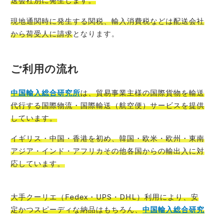
送会社別に発生
します。
現地通関時に発生する関税、輸入消費税などは配送会社
から荷受人に請求
となります。
ご利用の流れ
中国輸入総
合研究所
は、貿易事業主様の国際貨物を輸送
代行する国際物流・国際輸送（航空便）サービスを提供
しています。
イギリス
・中国・香港を初め、韓国・欧米・欧州・東南
アジア・インド・アフリカその他各国からの輸出入に対
応しています。
大手クーリエ（Fedex・UPS・DHL）利用により、安
定かつスピーディな納品はもちろん、
中国輸入総合研究