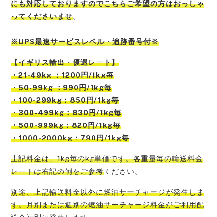
にも対応しておりますのでこちらご希望の方はおっしゃ
ってくださいませ
。
※UPS最速サービスレベル・追跡番号付※
【
イギリス
輸出・優遇レート】
・21-49kg ：1200円/1kg毎
・50-99kg ：990円/1kg毎
・100-299kg：850円/1kg毎
・300-499kg：830円/1kg毎
・500-999kg：820円/1kg毎
・1000-2000kg：790円/1kg毎
上記料金は、1kg毎のkg単価です。各重量毎の輸送料金
レートは右記の例をご参考
ください。
別途、上記輸送料金以外に燃油サーチャージが発生しま
す。月別または週別の燃油サーチャージ料金がご利用配