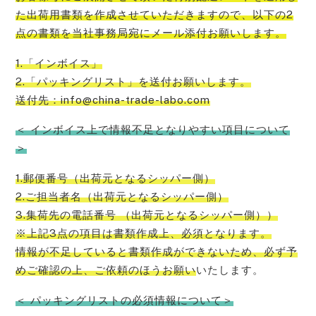
た出荷用書類を作成させていただきますので、以下の2
点の書類を当社事務局宛にメール添付お願い
します。
1.「インボイス」
2.「パッキングリスト」を送付お願いします。
送付先：info@china-trade-labo.com
＜ インボイス上で情報不足となりやすい項目について
＞
1.郵便番号（出荷元となるシッパー側）
2.ご担当者名（出荷元となるシッパー側）
3.集荷先の電話番号 （出荷元となるシッパー側））
※上記3点の項目は書類作成上、必須となります。
情報が不足していると書類作成ができないため、必ず予
めご確認の上、ご依頼のほうお願い
いたします。
＜ パッキングリストの必須情報について＞