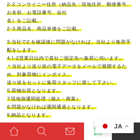
2-2.コンサイニー住所（納品先：現地住所、郵便番号、
お名前、お電話番号、会社
名）をご記載。
2-3.商品名、商品単価をご記載。
3.当社で2.を確認後に問題がなければ、当社より集荷手
配をします。
4.1-2営業日以内で貴社ご指定先へ集荷に伺います。
＊当社より送り状の電子データをメールで展開するた
め、対象荷物にインボイス、
送り状をセットに集荷スタッフに渡して下さい。
5.荷物出荷となります。
7.現地側通関処理（個人・商業）
8.問題がなければ通関通過となります。
9.納品となります。
JA
＊5～8までは問題がなければ通常2-5日程度で到着とな
ります。