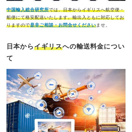
中国輸入総合研究所
では、
日本
から
イギリス
へ航空便・
船便にて格安配送いたします。輸出入ともに対応してお
りますので
是非ご相談・お問合せください
ませ。
日本から
イギリス
への輸送料金につい
て