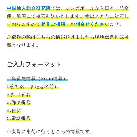
中国輸入総合研究所
では、
シンガポール
から日本へ航空
便・船便にて格安配送いたします。輸出入ともに対応し
ておりますので
是非ご相談・お問合せください
ませ。
ご依頼の際はこちらの情報頂けましたら現地伝票作成可
能
となります。
ご入力フォーマット
◇集荷先情報（From情報）
1.会社名（または名前）
2.担当者名
3.郵便番号
4.住所
5.電話番号
※実際に集荷に行くところの情報です。