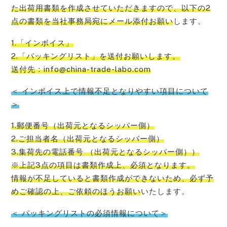
た出荷用書類を作成させていただきますので、以下の2
点の書類を当社事務局宛にメール添付お願い
します。
1.「インボイス」
2.「パッキングリスト」を送付お願いします。
送付先：info@china-trade-labo.com
＜ インボイス上で情報不足となりやすい項目について
＞
1.郵便番号（出荷元となるシッパー側）
2.ご担当者名（出荷元となるシッパー側）
3.集荷先の電話番号 （出荷元となるシッパー側））
※上記3点の項目は書類作成上、必須となります。
情報が不足していると書類作成ができないため、必ず予
めご確認の上、ご依頼のほうお願い
いたします。
＜ パッキングリストの必須情報について＞