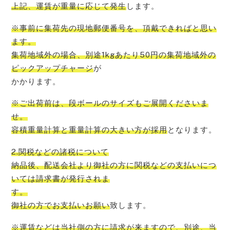
上記、運賃が重量に応じて発生
します。
※事前に集荷先の現地郵便番号を、頂戴
できればと思い
ます。
集荷地域外の場合、別途1kgあたり50円の集荷地域外の
ピックアップチャージ
が
かかります。
※ご出荷前は、段ボールのサイズもご展開くださいま
せ。
容積重量計算と重量計算の大きい方が採用
となります。
2.関税などの諸税について
納品後、配送会社より御社の方に関税などの支払いにつ
いては請求書が発行されま
す。
御社の方でお支払いお願い
致します。
※運賃などは当社側の方に請求が来ますので、別途、当