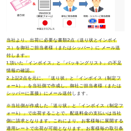
当社より、出荷に必要な書類2点（送り状とインボイ
ス）を御社ご担当者様（またはシッパー）に メール送
付します。
1.頂いた「インボイス」と「パッキングリスト」の不足
情報の確認。
2.上記2点を元に、「送り状」と「インボイス（制定フ
ォーﾑ）」を当社側で作成し、御社ご担当者様（または
シッパーに直接）にメール送付
します。
※当社側が作成した「送り状」と「インボイス（制定フ
ォーﾑ）」で出荷することで、配送料金の支払いは当社
側に請求となります。これにより、お客様毎に展開する
適用レートで出荷が可能となります。お客様毎の取引条