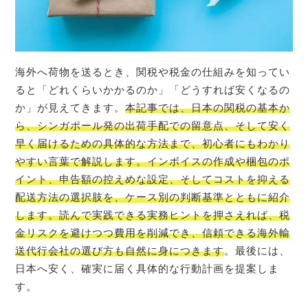
海外へ荷物を送るとき、関税や税金の仕組みを知ってい
ると「どれくらいかかるのか」「どうすれば安くなるの
か」が見えてきます。
本記事では、日本の関税の基本か
ら、シンガポール発の出荷手配での留意点、そして安く
早く届けるための具体的な方法まで、初心者にもわかり
やすい言葉で解説します。インボイスの作成や梱包のポ
イント、申告額の控えめな設定、そしてコストを抑える
配送方法の選択肢を、ケース別の判断基準とともに紹介
します。読んで実践できる実務ヒントを押さえれば、税
金リスクを避けつつ費用を削減でき、信頼できる海外輸
送代行会社の選び方も自然に身につきます
。最後には、
日本へ安く、確実に届く具体的な行動計画を提案しま
す。