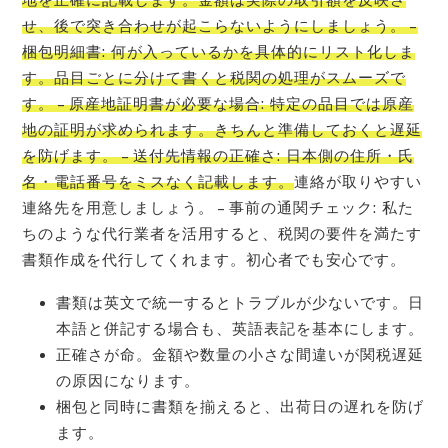
せ、後で突き合わせが起こらないようにしましょう。 –
梱包明細書: 何が入っているかを具体的にリスト化しま
す。品目ごとに分けて書くと税関の処理がスムーズで
す。 – 原産地証明書が必要な場合: 特定の品目では原産
地の証明が求められます。きちんと準備しておくと遅延
を防げます。 – 送付先情報の正確さ: 日本側の住所・氏
名・電話番号をミスなく記載します。
連絡が取りやすい
連絡先を用意しましょう。 – 事前の通関チェック: 私た
ちのような代行業者を活用すると、税関の要件を満たす
書類作成を代行してくれます。初心者でも安心です。
書類は英文で統一するとトラブルが少ないです。日
本語と併記する場合も、英語表記を基本にします。
正確さが命。金額や数量の小さな間違いが関税遅延
の原因になります。
梱包と同時に書類を揃えると、出荷日の遅れを防げ
ます。