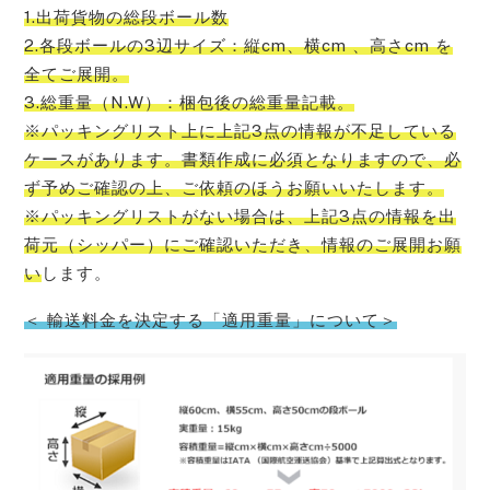
1.出荷貨物の総段ボール数
2.各段ボールの3辺サイズ：縦cm、横cm 、高さcm を
全てご展開。
3.総重量（N.W）：梱包後の総重量記載。
※パッキングリスト上に上記3点の情報が不足している
ケースがあります。書類作成に必須となりますので、必
ず予めご確認の上、ご依頼のほうお願いいたします。
※パッキングリストがない場合は、上記3点の情報を出
荷元（シッパー）にご確認いただき、情報のご展開お願
い
します。
＜ 輸送料金を決定する「適用重量」について＞