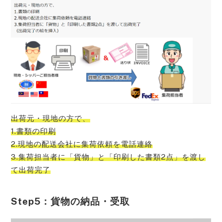
出荷元・現地の方で、
1.書類の印刷
2.現地の配送会社に集荷依頼を電話連絡
3.集荷担当者に「貨物」と「印刷した書類2点」を渡し
て出荷完了
Step5：貨物の納品・受取