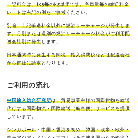
上記料金は、1kg毎のkg単価です。各重量毎の輸送料金
レートは右記の例をご参考
ください。
別途、上記輸送料金以外に燃油サーチャージが発生しま
す。月別または週別の燃油サーチャージ料金がご利用配
送会社別に発生
します。
日本通関時に発生する関税、輸入消費税などは配送会社
から御社に請求
となります。
ご利用の流れ
中国輸入総
合研究所
は、貿易事業主様の国際貨物を輸送
代行する国際物流・国際輸送（航空便）サービスを提供
しています。
シンガポール
・
中国・香港を初め、韓国・欧米・欧州・
東南アジア・インド・アフリカその他各国からの輸出入