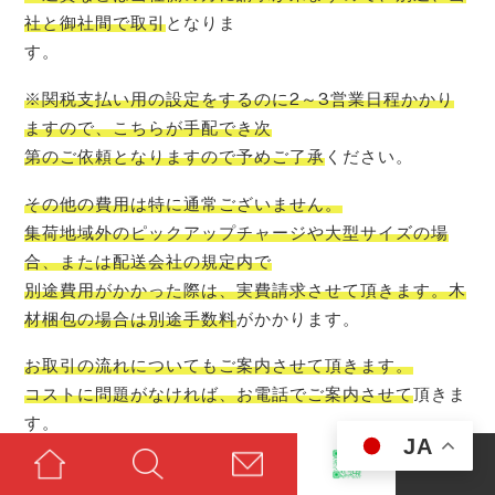
社と御社間で取引
となりま
す。
※関税支払い用の設定をするのに2～3営業日程かかり
ますので、こちらが手配でき次
第のご依頼となりますので予めご了承
ください。
その他の費用は特に通常ございません。
集荷地域外のピックアップチャージや大型サイズの場
合、または配送会社の規定内で
別途費用がかかった際は、実費請求させて頂きます。木
材梱包の場合は別途手数料
がかかります。
お取引の流れについてもご案内させて頂きます。
コストに問題がなければ、お電話でご案内させて
頂きま
す。
JA
お取引の流れにつきまして（詳細版）