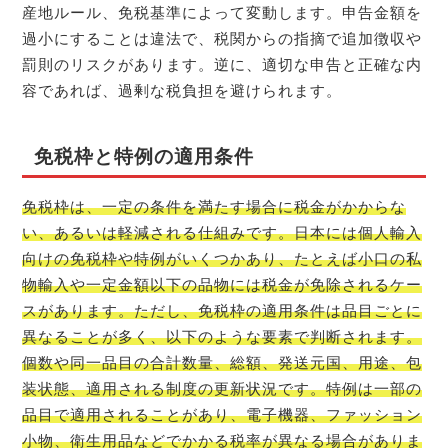
産地ルール、免税基準によって変動します。申告金額を
過小にすることは違法で、税関からの指摘で追加徴収や
罰則のリスクがあります。逆に、適切な申告と正確な内
容であれば、過剰な税負担を避けられます。
免税枠と特例の適用条件
免税枠は、一定の条件を満たす場合に税金がかからな
い、あるいは軽減される仕組みです。日本には個人輸入
向けの免税枠や特例がいくつかあり、たとえば小口の私
物輸入や一定金額以下の品物には税金が免除されるケー
スがあります。ただし、免税枠の適用条件は品目ごとに
異なることが多く、以下のような要素で判断されます。
個数や同一品目の合計数量、総額、発送元国、用途、包
装状態、適用される制度の更新状況です。特例は一部の
品目で適用されることがあり、電子機器、ファッション
小物、衛生用品などでかかる税率が異なる場合がありま