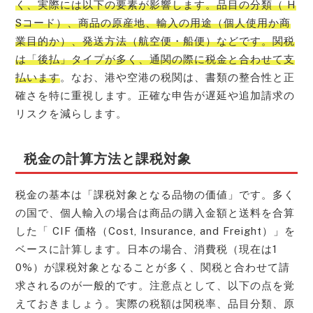
く、実際には以下の要素が影響します。品目の分類（ H
Sコード）、商品の原産地、輸入の用途（個人使用か商
業目的か）、発送方法（航空便・船便）などです。関税
は「後払」タイプが多く、通関の際に税金と合わせて支
払います
。なお、港や空港の税関は、書類の整合性と正
確さを特に重視します。正確な申告が遅延や追加請求の
リスクを減らします。
税金の計算方法と課税対象
税金の基本は「課税対象となる品物の価値」です。多く
の国で、個人輸入の場合は商品の購入金額と送料を合算
した「 CIF 価格（Cost, Insurance, and Freight）」を
ベースに計算します。日本の場合、消費税（現在は1
0%）が課税対象となることが多く、関税と合わせて請
求されるのが一般的です。注意点として、以下の点を覚
えておきましょう。実際の税額は関税率、品目分類、原