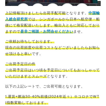
上記情報頂けましたら出荷手配可能
となります。
中国輸
入総合研究所
では、
シンガポール
から日本へ航空便・船
便にて格安配送いたします。輸出入ともに対応しており
ますので
是非ご相談・お問合せください
ませ。
ご依頼お待ちしております。
現在の出荷頻度や出荷コストなどございましたらお知ら
せ頂けると幸い
です。
ご出荷予定日の件
ご出荷予定日はいつ頃を予定日についてもおっしゃって
いただけますとスムーズ
となります。
以下の上記レートで、ご出荷可能となります。
1.運賃+燃油30-40%前後(2024年近々）※コロナでWT
I指数変動しております。