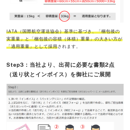
IATA（国際航空運送協会）基準に基づき、「梱包後の
実重量」と「梱包後の容積（体積）重量」の大きい方が
「適用重量」として採用
されます。
Step3：当社より、出荷に必要な書類2点
（送り状とインボイス）を御社にご展開