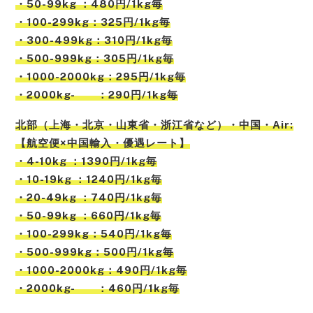
・50-99kg ：480円/1kg毎
・100-299kg：325円/1kg毎
・300-499kg：310円/1kg毎
・500-999kg：305円/1kg毎
・1000-2000kg：295円/1kg毎
・2000kg- ：290円/1kg毎
北部
（
上海
・
北京
・
山東省
・
浙江省
など）
・中国・Air:
【航空便×中国輸入・優遇レート】
・4-10kg ：1390円/1kg毎
・10-19kg ：1240円/1kg毎
・20-49kg ：740円/1kg毎
・50-99kg ：660円/1kg毎
・100-299kg：540円/1kg毎
・500-999kg：500円/1kg毎
・1000-2000kg：490円/1kg毎
・2000kg- ：460円/1kg毎