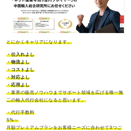
とにかくキャリアになります。
・仕入れよし
・物流よし
・コストよし
・対応よし
・応用よし
・
業界の販売ノウハウまでサポート領域を広げる唯一無
二の輸入代行会社
になると思います。
・代行手数料
5%～
月額プレミアムプランをお客様ニーズに合わせて3つご