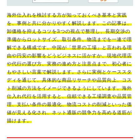
海外仕入れを検討する方が知っておくべき基本と実践
を、事例と共に分かりやすく解説します。この記事は、
卸価格を抑えるコツを3つの視点で整理し、長期交渉の
準備からロットサイズ、取引条件、物流までを一連で理
解できる構成です。中国が「世界の工場」と言われる理
由や円安の影響をどうビジネスに活かすか、現地代理店
や代行の選び方、実務の進め方と注意点まで、初心者に
もやさしい言葉で解説します。さらに実例とケーススタ
ディを通じて、具体的な商品リサーチや品質向上、コス
ト削減の方法をイメージできるようにしています。海外
仕入れ代行を活用すると、信頼できる工場調査や品質管
理、支払い条件の最適化、物流コストの削減といった価
値が見える化され、ネット通販の競争力を高める道筋が
描けます。