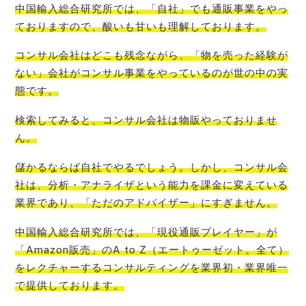
中国輸入総合研究所では、「自社」でも通販事業をやっ
ております
ので、酸いも甘いも理解しております。
コンサル会社はどこも残念ながら、「物を売った経験が
ない」会社がコンサル事業をやっているのが世の中の実
態
です。
検索してみると、
コンサル会社は物販やっておりませ
ん
。
儲かるならば自社でやるでしょう。しかし、コンサル会
社は、分析・アナライザという能力を課金に変えている
業界であり、「ただのアドバイザー」
にすぎません。
中国輸入総合研究所では、「現役通販プレイヤー」が
「Amazon販売」のA to Z（エートゥーゼット。全て）
をレクチャーするコンサルティングを業界初・業界唯一
で提
供しております。