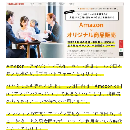
Amazon（アマゾン）が現在、ネット通販モールで日本
最大規模の流通プラットフォーム
となります。
ひとえに
最も売れる通販モールは国内は「Amazon.co.j
p（アマゾンジャパン）」である
ということは、消費者
の方々もイメージお持ちかと思います。
マンションの玄関にアマゾン置配がゴロゴロ毎日のよう
に、皆様、老若男女問わず、アマゾン利用者という時代
になって
おります。