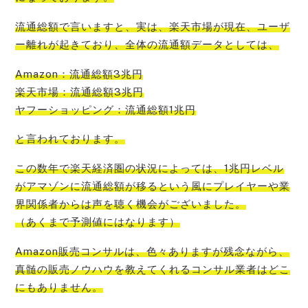
流通総額で言いますと、
実は、楽天市場が現在、ユーザ
ー離れが起きており
、全体の流通額データとしては、
Amazon：流通総額3兆円
楽天市場：流通総額3兆円
ヤフーショッピング：流通総額1兆円
と言われております。
この数年で楽
天経済圏の状況によっては、1兆円レベル
がアマゾンに流通総額が移るという風にプレイヤーや業
界関係者からは声を聴く機会
がございました。
（あくまで予測値にはなります）
Amazon販売コンサルは、色々ありますが残念ながら、
真髄の販売ノウハウを教えてくれるコンサル業者はどこ
にもありません
。