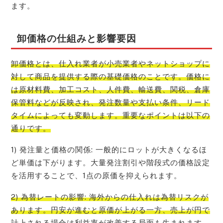
ます。
卸価格の仕組みと影響要因
卸価格とは、仕入れ業者が小売業者やネットショップに
対して商品を提供する際の基礎価格のことです。価格に
は原材料費、加工コスト、人件費、輸送費、関税、倉庫
保管料などが反映され、発注数量や支払い条件、リード
タイムによっても変動します。重要なポイントは以下の
通りです。
1) 発注量と価格の関係: 一般的にロットが大きくなるほ
ど単価は下がります。大量発注割引や階段式の価格設定
を活用することで、1点の原価を抑えられます。
2) 為替レートの影響: 海外からの仕入れは為替リスクが
あります。円安が進むと原価が上がる一方、売上が円で
計上される場合は利益率が改善する局面も生まれます。