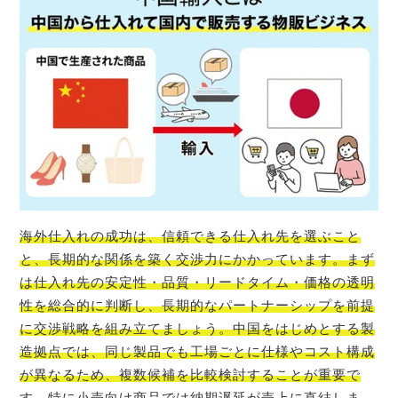
海外仕入れの成功は、信頼できる仕入れ先を選ぶこと
と、長期的な関係を築く交渉力にかかっています。まず
は仕入れ先の安定性・品質・リードタイム・価格の透明
性を総合的に判断し、長期的なパートナーシップを前提
に交渉戦略を組み立てましょう。中国をはじめとする製
造拠点では、同じ製品でも工場ごとに仕様やコスト構成
が異なるため、複数候補を比較検討することが重要で
す。特に小売向け商品では納期遅延が売上に直結しま