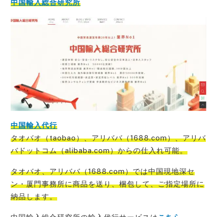
中国輸入総合研究所
中国輸入代行
タオバオ（taobao）、アリババ（1688.com）、アリバ
バドットコム（alibaba.com）からの仕入れ可能
。
タオバオ、アリババ（1688.com）では中国現地深セ
ン・厦門事務所に商品を送り、梱包して、ご指定場所に
納品
します。