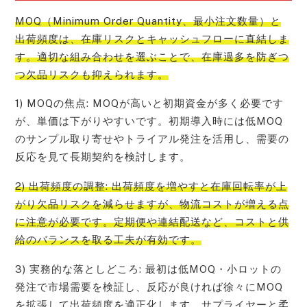
MOQ（Minimum Order Quantity、最小注文数量）と
出荷頻度は、在庫リスクとキャッシュフローに直結しま
す。適切な組み合わせを選ぶことで、在庫過多を防ぎつ
つ欠品リスクも抑えられます。
1) MOQの焦点: MOQが高いと初期資金が多く必要です
が、単価は下がりやすいです。初期導入時には低MOQ
のサンプル取り寄せやトライアル発注を活用し、需要の
反応を見て長期契約を検討します。
2) 出荷頻度の調整: 出荷頻度を増やすと在庫回転率が上
がり欠品リスクを減らせますが、物流コストが増える点
に注意が必要です。定期便や連結配送など、コストと供
給のバランスを取る工夫が有効です。
3) 実務的な落としどころ: 最初は低MOQ・小ロットの
発注で市場需要を検証し、反応が良ければ徐々にMOQ
を拡張して出荷頻度を適正化します。サプライヤーと柔