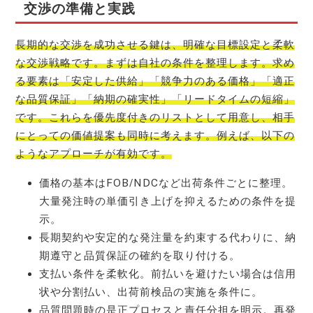
交渉の準備と実践
長期的な交渉を成功させる鍵は、明確な目標設定と柔軟
な交渉戦略です。まずは自社の条件を整理します。求め
る要素は「安定した供給」「競争力のある価格」「適正
な品質保証」「納期の確実性」「リードタイムの短縮」
です。これらを優先度付きのリストとして用意し、相手
にとっての価値提案も同時に考えます。例えば、以下の
ようなアプローチが有効です。
価格の基本はFOB/NDCなど出荷条件ごとに整理。
大量発注時の単価引き上げを抑えるための条件を提
示。
長期契約や安定的な発注量を約束する代わりに、納
期遵守と品質保証の確約を取り付ける。
支払い条件を柔軟化。前払いを避けたい場合は信用
状や分割払い、出荷前検品の実施を条件に。
品質問題時の是正プロセスと責任分担を明示。再発