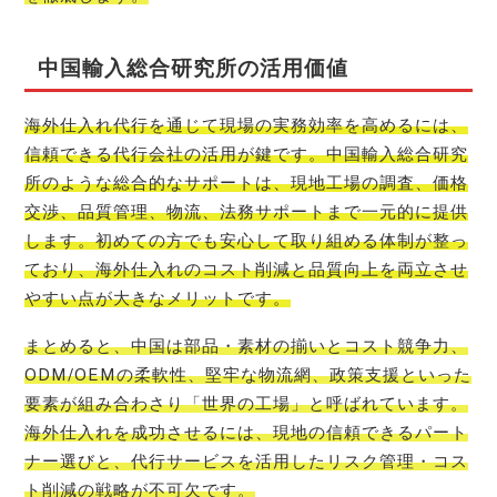
中国輸入総合研究所の活用価値
海外仕入れ代行を通じて現場の実務効率を高めるには、
信頼できる代行会社の活用が鍵です。中国輸入総合研究
所のような総合的なサポートは、現地工場の調査、価格
交渉、品質管理、物流、法務サポートまで一元的に提供
します。初めての方でも安心して取り組める体制が整っ
ており、海外仕入れのコスト削減と品質向上を両立させ
やすい点が大きなメリットです。
まとめると、中国は部品・素材の揃いとコスト競争力、
ODM/OEMの柔軟性、堅牢な物流網、政策支援といった
要素が組み合わさり「世界の工場」と呼ばれています。
海外仕入れを成功させるには、現地の信頼できるパート
ナー選びと、代行サービスを活用したリスク管理・コス
ト削減の戦略が不可欠です。