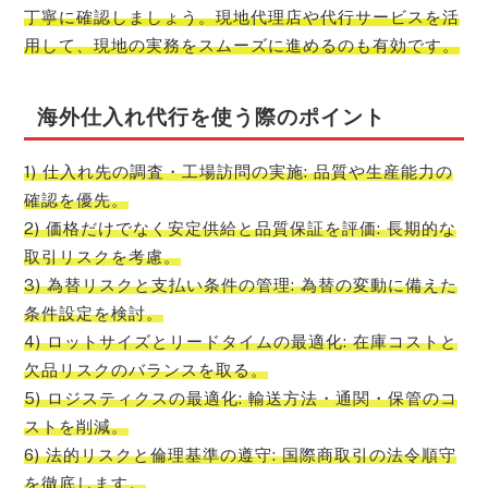
丁寧に確認しましょう。現地代理店や代行サービスを活
用して、現地の実務をスムーズに進めるのも有効です。
海外仕入れ代行を使う際のポイント
1) 仕入れ先の調査・工場訪問の実施: 品質や生産能力の
確認を優先。
2) 価格だけでなく安定供給と品質保証を評価: 長期的な
取引リスクを考慮。
3) 為替リスクと支払い条件の管理: 為替の変動に備えた
条件設定を検討。
4) ロットサイズとリードタイムの最適化: 在庫コストと
欠品リスクのバランスを取る。
5) ロジスティクスの最適化: 輸送方法・通関・保管のコ
ストを削減。
6) 法的リスクと倫理基準の遵守: 国際商取引の法令順守
を徹底します。