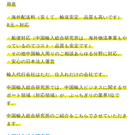
用意
・海外配送料
（
安くて
、
輸送安定
、
品質も高いです
）
8元～対応
・船便対応
（
中国輸入
総合研究所
は、
海外物流事業もや
っているので
コスト
・品質も安定です）
・その他中国輸入周りのご相談あらゆる分野に対応。
・安心の日本法人運営
輸入代行会社はただ、仕入れだけの会社です。
中国輸入総合研究所では、中国輸入ビジネスに関するサ
ポート領域（対応領域）が、ぶっちぎりの業界1位
で
す。
中国輸入総合研究所のご紹介をこちらでさせて
いただき
ます。