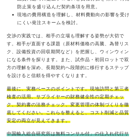
防止策を盛り込んだ契約条項を用意。
現地の費用構造を理解し、材料費動向の影響を受け
にくい発注スキームを検討。
交渉の実践では、相手の立場も理解する姿勢が大切で
す。相手が直面する課題（原材料価格の高騰、為替リス
ク、設備投資の回収期間など）を把握し、ウィンウィン
になる条件を探ります。また、試作品・初回ロットで双
方の理解を深め、長期契約へ段階的に移行するステップ
を設けると信頼を得やすくなります。
最後に、実務ベースのポイントです。現地訪問と第三者
検査の活用、サプライヤーの財務健全性の定期チェッ
ク、契約書の法務チェック、変更管理の体制づくりを徹
底してください。これらを整えると、コスト削減と品質
安定の両立が見えてきます。
中国輸入総合研究所は無料コンサル付」の仕入れ代行サ