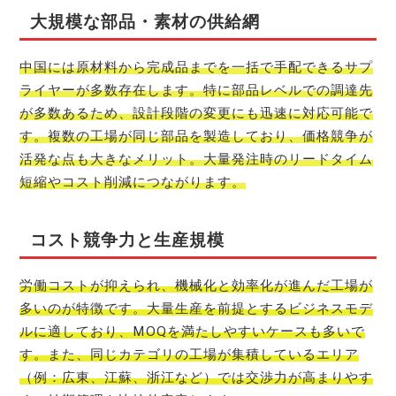
大規模な部品・素材の供給網
中国には原材料から完成品までを一括で手配できるサプ
ライヤーが多数存在します。特に部品レベルでの調達先
が多数あるため、設計段階の変更にも迅速に対応可能で
す。複数の工場が同じ部品を製造しており、価格競争が
活発な点も大きなメリット。大量発注時のリードタイム
短縮やコスト削減につながります。
コスト競争力と生産規模
労働コストが抑えられ、機械化と効率化が進んだ工場が
多いのが特徴です。大量生産を前提とするビジネスモデ
ルに適しており、MOQを満たしやすいケースも多いで
す。また、同じカテゴリの工場が集積しているエリア
（例：広東、江蘇、浙江など）では交渉力が高まりやす