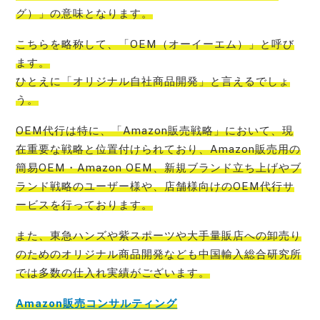
グ）」
の意味となります。
こちらを略称して、
「OEM（オーイーエム）」と呼び
ます。
ひとえに「オリジナル自社商品開発」
と言えるでしょ
う。
OEM代行は特に、
「Amazon販売戦略」において、現
在重要な戦略と位置付けられており、Amazon販売用の
簡易OEM・Amazon OEM、新規ブランド立ち上げやブ
ランド戦略のユーザー様や、店舗様向けのOEM代行サ
ービス
を行っております。
また、
東急ハンズや紫スポーツや大手量販店への卸売り
のためのオリジナル商品開発なども中国輸入総合研究所
では多数の仕入れ実績
がございます。
Amazon販売コンサルティング