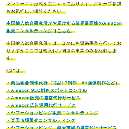
マンツーマン形式を主にやっております。グループ参加
もお気軽にご相談ください。
中国輸入総合研究所がお届けする業界最高峰のAmazon
販売コンサルティング
は
こちら
。
中国輸入総合研究所では、ほかにも貿易事業を行ってお
りますがここでは輸入代行関連の事業のみを記載
しま
す。
他には、
・商品画像制作代行（商品LP制作、A+画像制作など）
・Amazon SEO戦略スポットコンサル
・Amazon販売の運営代行サービス
・Amazon広告運用代行サービス
・ヤフーショッピング販売コンサルティング
・楽天市場販売コンサルティング
・ヤフーショッピング、楽天市場の運営代行サービス