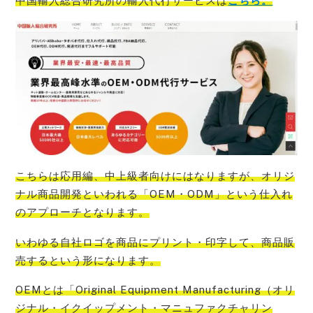
中国輸入総合研究所の輸入代行サービス
は
こちら。
こちらは応用編、
中上級者向けにはなりますが、オリジ
ナル商品開発といわれる「OEM・ODM」という仕入れ
のアプローチ
となります。
いわゆる
自社ロゴを商品にプリント・印字して、商品販
売する
という形になります。
OEMとは「Original Equipment Manufacturing（オリ
ジナル・イクイップメント・マニュファクチャリン