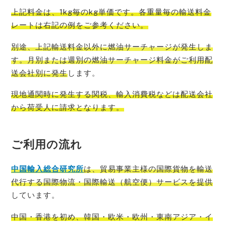
上記料金は、1kg毎のkg単価です。各重量毎の輸送料金
レートは右記の例をご参考
ください。
別途、上記輸送料金以外に燃油サーチャージが発生しま
す。月別または週別の燃油サーチャージ料金がご利用配
送会社別に発生
します。
現地通関時に発生する関税、輸入消費税などは配送会社
から荷受人に請求
となります。
ご利用の流れ
中国輸入総
合研究所
は、貿易事業主様の国際貨物を輸送
代行する国際物流・国際輸送（航空便）サービスを提供
しています。
中国・香港を初め、韓国・欧米・欧州・東南アジア・イ