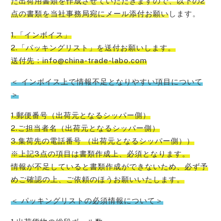
た出荷用書類を作成させていただきますので、以下の2
点の書類を当社事務局宛にメール添付お願い
します。
1.「インボイス」
2.「パッキングリスト」を送付お願いします。
送付先：info@china-trade-labo.com
＜ インボイス上で情報不足となりやすい項目について
＞
1.郵便番号（出荷元となるシッパー側）
2.ご担当者名（出荷元となるシッパー側）
3.集荷先の電話番号 （出荷元となるシッパー側））
※上記3点の項目は書類作成上、必須となります。
情報が不足していると書類作成ができないため、必ず予
めご確認の上、ご依頼のほうお願い
いたします。
＜ パッキングリストの必須情報について＞