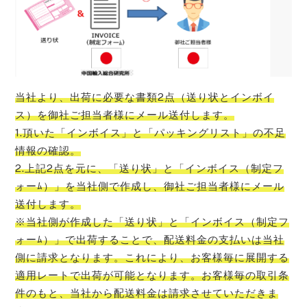
当社より、出荷に必要な書類2点（送り状とインボイ
ス）を御社ご担当者様にメール送付します。
1.頂いた「インボイス」と「パッキングリスト」の不足
情報の確認。
2.上記2点を元に、「送り状」と「インボイス（制定フ
ォーﾑ）」を当社側で作成し、御社ご担当者様にメール
送付します。
※当社側が作成した「送り状」と「インボイス（制定フ
ォーﾑ）」で出荷することで、配送料金の支払いは当社
側に請求となります。これにより、お客様毎に展開する
適用レートで出荷が可能となります。お客様毎の取引条
件のもと、当社から配送料金は請求させていただきま