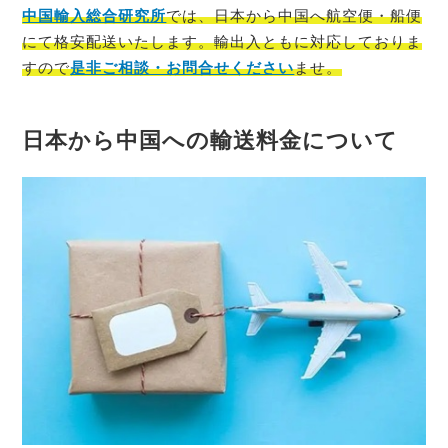
中国輸入総合研究所
では、
日本
から
中国
へ航空便・船便
にて格安配送いたします。輸出入ともに対応しておりま
すので
是非ご相談・お問合せください
ませ。
日本から中国への輸送料金について