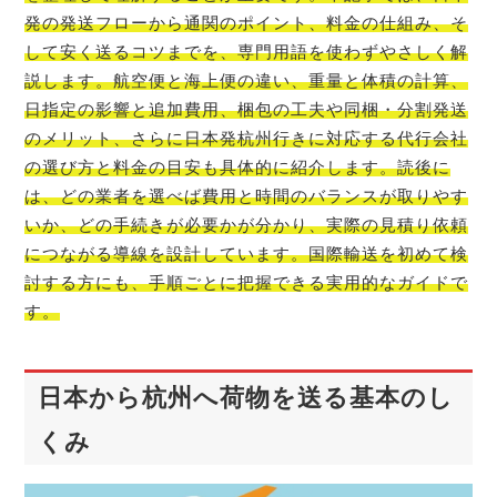
発の発送フローから通関のポイント、料金の仕組み、そ
して安く送るコツまでを、専門用語を使わずやさしく解
説します。航空便と海上便の違い、重量と体積の計算、
日指定の影響と追加費用、梱包の工夫や同梱・分割発送
のメリット、さらに日本発杭州行きに対応する代行会社
の選び方と料金の目安も具体的に紹介します。読後に
は、どの業者を選べば費用と時間のバランスが取りやす
いか、どの手続きが必要かが分かり、実際の見積り依頼
につながる導線を設計しています。国際輸送を初めて検
討する方にも、手順ごとに把握できる実用的なガイドで
す。
日本から杭州へ荷物を送る基本のし
くみ