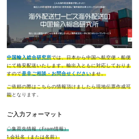
中国輸入総合研究所
では、
日本から中国
へ
航空便・船便
にて格安配送いたします。輸出入ともに対応しておりま
すので
是非ご相談・お問合せください
ませ。
ご依頼の際はこちらの情報頂けましたら現地伝票作成可
能
となります。
ご入力フォーマット
◇集荷先情報（From情報）
1.会社名（または名前）