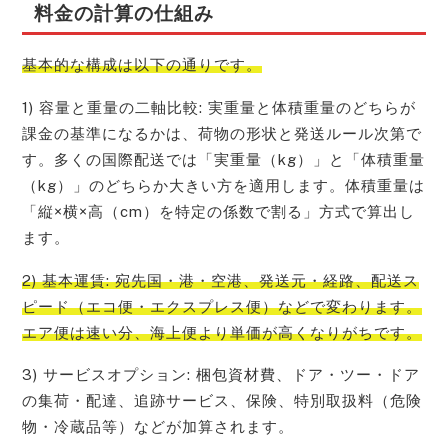
料金の計算の仕組み
基本的な構成は以下の通りです。
1) 容量と重量の二軸比較: 実重量と体積重量のどちらが
課金の基準になるかは、荷物の形状と発送ルール次第で
す。多くの国際配送では「実重量（kg）」と「体積重量
（kg）」のどちらか大きい方を適用します。体積重量は
「縦×横×高（cm）を特定の係数で割る」方式で算出し
ます。
2) 基本運賃: 宛先国・港・空港、発送元・経路、配送ス
ピード（エコ便・エクスプレス便）などで変わります。
エア便は速い分、海上便より単価が高くなりがちです。
3) サービスオプション: 梱包資材費、ドア・ツー・ドア
の集荷・配達、追跡サービス、保険、特別取扱料（危険
物・冷蔵品等）などが加算されます。