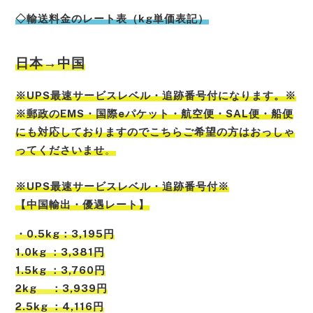
◇輸送料金のレート表（kg単価表記）
日本
→中国
※UPS最速サービスレベル・追跡番号付になります。※
※郵政のEMS・国際eパケット・航空便・SAL便・船便
にも対応しておりますのでこちらご希望の方はおっしゃ
ってくださいませ
。
※UPS最速サービスレベル・追跡番号付※
【中国輸出・優遇レート】
・0.5kg：3,195円
1.0kg ：3,381円
1.5kg ：3,760円
2kg ：3,939円
2.5kg ：4,116円