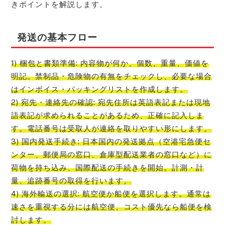
きポイントを解説します。
発送の基本フロー
1) 梱包と書類準備: 内容物が何か、個数、重量、価値を
明記。禁制品・危険物の有無をチェックし、必要な場合
はインボイス・パッキングリストを作成します。
2) 宛先・連絡先の確認: 宛先住所は英語表記または現地
語表記が求められることがあるため、正確に記入しま
す。電話番号は受取人が連絡を取りやすい形にします。
3) 国内発送手続き: 日本国内の発送拠点（空港宅急便セ
ンター、郵便局の窓口、倉庫型配送業者の窓口など）に
荷物を持ち込み、国際配送の手続きを開始。計測・計
量、追跡番号の取得を行います。
4) 海外輸送の選択: 航空便か船便を選択します。通常は
速さを重視する分には航空便、コスト優先なら船便を検
討します。