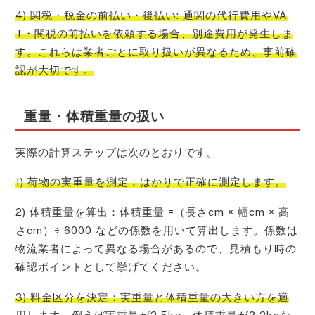
4) 関税・税金の前払い・後払い: 通関の代行費用やVA
T・関税の前払いを依頼する場合、別途費用が発生しま
す。これらは業者ごとに取り扱いが異なるため、事前確
認が大切です。
重量・体積重量の扱い
実際の計算ステップは次のとおりです。
1) 荷物の実重量を測定：はかりで正確に測定します。
2) 体積重量を算出：体積重量 =（長さcm × 幅cm × 高
さcm）÷ 6000 などの係数を用いて算出します。係数は
物流業者によって異なる場合があるので、見積もり時の
確認ポイントとして挙げてください。
3) 料金区分を決定：実重量と体積重量の大きい方を適