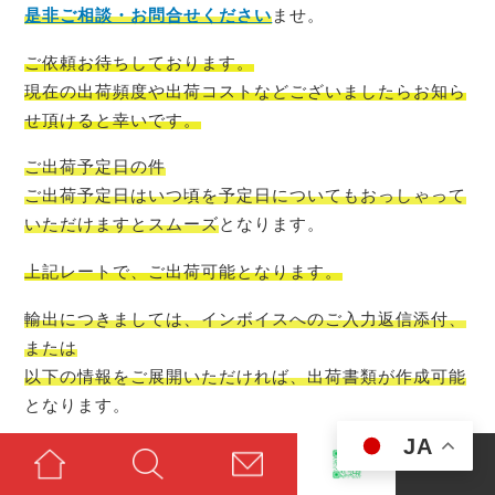
是非ご相談・お問合せください
ませ。
ご依頼お待ちしております。
現在の出荷頻度や出荷コストなどございましたらお知ら
せ頂けると幸い
です。
ご出荷予定日の件
ご出荷予定日はいつ頃を予定日についてもおっしゃって
いただけますとスムーズ
となります。
上記レートで、ご出荷可能
となります。
輸出につきましては、インボイスへのご入力返信添付、
または
以下の情報をご展開いただければ、出荷書類が作成可能
となります。
JA
◇集荷先情報（From情報）
1.会社名（または名前）