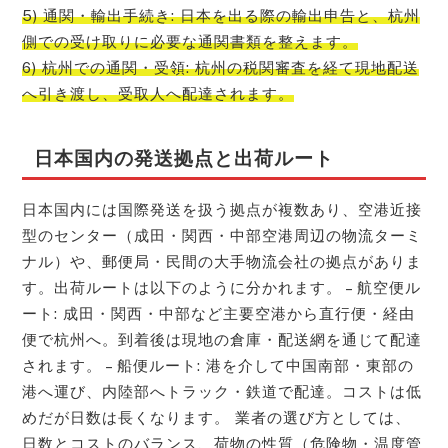
5) 通関・輸出手続き: 日本を出る際の輸出申告と、杭州
側での受け取りに必要な通関書類を整えます。
6) 杭州での通関・受領: 杭州の税関審査を経て現地配送
へ引き渡し、受取人へ配達されます。
日本国内の発送拠点と出荷ルート
日本国内には国際発送を扱う拠点が複数あり、空港近接
型のセンター（成田・関西・中部空港周辺の物流ターミ
ナル）や、郵便局・民間の大手物流会社の拠点がありま
す。出荷ルートは以下のように分かれます。 – 航空便ル
ート: 成田・関西・中部など主要空港から直行便・経由
便で杭州へ。到着後は現地の倉庫・配送網を通じて配達
されます。 – 船便ルート: 港を介して中国南部・東部の
港へ運び、内陸部へトラック・鉄道で配達。コストは低
めだが日数は長くなります。 業者の選び方としては、
日数とコストのバランス、荷物の性質（危険物・温度管