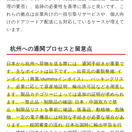
理の要否）、追跡の必要性を基準に選ぶと良いです。こ
れらの拠点は企業向けの一括引取りサービスや、個人向
けのドアツードア配送にも対応しているケースが増えて
います。
杭州への通関プロセスと留意点
日本から杭州へ荷物を送る際には、通関手続きが重要で
す。主なポイントは以下です。 – 出荷元の書類整備: イ
ンボイス（商業/dummyインボイス）、パッキングリス
ト、必要に応じて原産地証明、輸出許可証などを用意し
ます。製品カテゴリーによっては追加の証明が求められ
ます。 – 禁止品・制限品の確認: 日本・中国双方で禁
止・制限品リストを事前に確認。医薬品、動植物、危険
物、一定の電子機器には特別な手続きが必要な場合があ
ります。 – 税関審査の流れ: 日本出国時に輸出申告を行