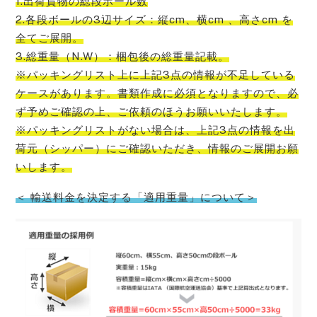
1.出荷貨物の総段ボール数
2.各段ボールの3辺サイズ：縦cm、横cm 、高さcm を
全てご展開。
3.総重量（N.W）：梱包後の総重量記載。
※パッキングリスト上に上記3点の情報が不足している
ケースがあります。書類作成に必須となりますので、必
ず予めご確認の上、ご依頼のほうお願いいたします。
※パッキングリストがない場合は、上記3点の情報を出
荷元（シッパー）にご確認いただき、情報のご展開お願
い
します。
＜ 輸送料金を決定する「適用重量」について＞