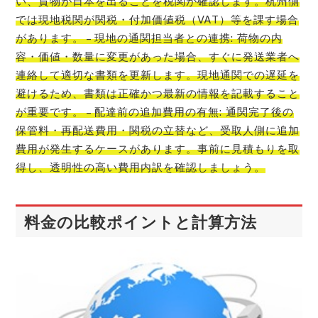
い、貨物が日本を出ることを税関が確認します。杭州側
では現地税関が関税・付加価値税（VAT）等を課す場合
があります。 – 現地の通関担当者との連携: 荷物の内
容・価値・数量に変更があった場合、すぐに発送業者へ
連絡して適切な書類を更新します。現地通関での遅延を
避けるため、書類は正確かつ最新の情報を記載すること
が重要です。 – 配達前の追加費用の有無: 通関完了後の
保管料・再配送費用・関税の立替など、受取人側に追加
費用が発生するケースがあります。事前に見積もりを取
得し、透明性の高い費用内訳を確認しましょう。
料金の比較ポイントと計算方法