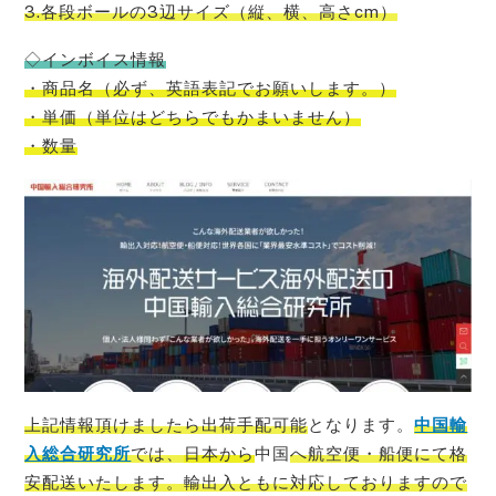
3.各段ボールの3辺サイズ（縦、横、高さcm）
◇インボイス情報
・商品名（必ず、英語表記でお願いします。）
・単価（単位はどちらでもかまいません）
・数量
上記情報頂けましたら出荷手配可能
となります。
中国輸
入総合研究所
では、
日本から
中国
へ航空便・船便にて格
安配送いたします。輸出入ともに対応しておりますので