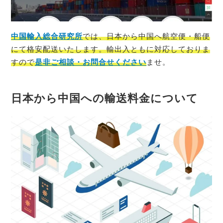
中国輸入総合研究所
では、
日本
から
中国
へ航空便・船便
にて格安配送いたします。輸出入ともに対応しておりま
すので
是非ご相談・お問合せください
ませ。
日本から中国への輸送料金について