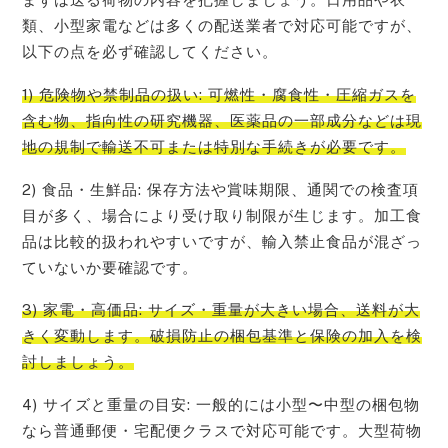
類、小型家電などは多くの配送業者で対応可能ですが、
以下の点を必ず確認してください。
1) 危険物や禁制品の扱い: 可燃性・腐食性・圧縮ガスを
含む物、指向性の研究機器、医薬品の一部成分などは現
地の規制で輸送不可または特別な手続きが必要です。
2) 食品・生鮮品: 保存方法や賞味期限、通関での検査項
目が多く、場合により受け取り制限が生じます。加工食
品は比較的扱われやすいですが、輸入禁止食品が混ざっ
ていないか要確認です。
3) 家電・高価品: サイズ・重量が大きい場合、送料が大
きく変動します。破損防止の梱包基準と保険の加入を検
討しましょう。
4) サイズと重量の目安: 一般的には小型〜中型の梱包物
なら普通郵便・宅配便クラスで対応可能です。大型荷物