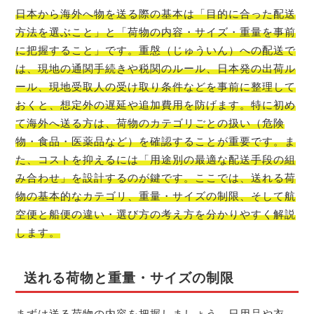
日本から海外へ物を送る際の基本は「目的に合った配送
方法を選ぶこと」と「荷物の内容・サイズ・重量を事前
に把握すること」です。重慇（じゅういん）への配送で
は、現地の通関手続きや税関のルール、日本発の出荷ル
ール、現地受取人の受け取り条件などを事前に整理して
おくと、想定外の遅延や追加費用を防げます。特に初め
て海外へ送る方は、荷物のカテゴリごとの扱い（危険
物・食品・医薬品など）を確認することが重要です。ま
た、コストを抑えるには「用途別の最適な配送手段の組
み合わせ」を設計するのが鍵です。ここでは、送れる荷
物の基本的なカテゴリ、重量・サイズの制限、そして航
空便と船便の違い・選び方の考え方を分かりやすく解説
します。
送れる荷物と重量・サイズの制限
まずは送る荷物の内容を把握しましょう。日用品や衣