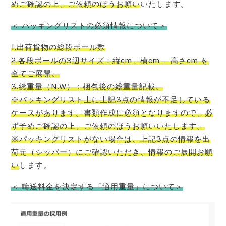
めご確認の上、ご依頼のほうお願い
いたします。
＜ パッキングリストの必須情報について＞
1.出荷貨物の総段ボール数
2.各段ボールの3辺サイズ：縦cm、横cm 、高さcm を
全てご展開。
3.総重量（N.W）：梱包後の総重量記載。
※パッキングリスト上に上記3点の情報が不足している
ケースがあります。書類作成に必須となりますので、必
ず予めご確認の上、ご依頼のほうお願いいたします。
※パッキングリストがない場合は、上記3点の情報を出
荷元（シッパー）にご確認いただき、情報のご展開お願
い
します。
＜ 輸送料金を決定する「適用重量」について＞