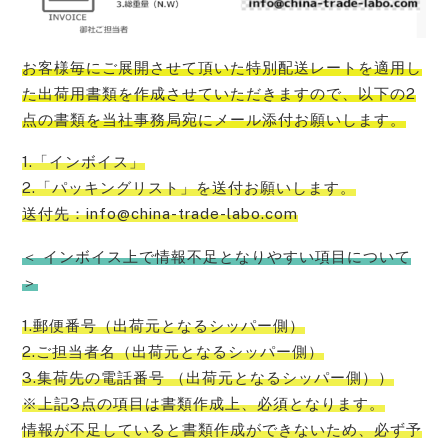
お客様毎にご展開させて頂いた特別配送レートを適用し
た出荷用書類を作成させていただきますので、以下の2
点の書類を当社事務局宛にメール添付お願い
します。
1.「インボイス」
2.「パッキングリスト」を送付お願いします。
送付先：info@china-trade-labo.com
＜ インボイス上で情報不足となりやすい項目について
＞
1.郵便番号（出荷元となるシッパー側）
2.ご担当者名（出荷元となるシッパー側）
3.集荷先の電話番号 （出荷元となるシッパー側））
※上記3点の項目は書類作成上、必須となります。
情報が不足していると書類作成ができないため、必ず予