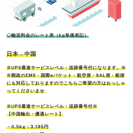
◇輸送料金のレート表（kg単価表記）
日本
→中国
※UPS最速サービスレベル・追跡番号付になります。※
※郵政のEMS・国際eパケット・航空便・SAL便・船便
にも対応しておりますのでこちらご希望の方はおっしゃ
ってくださいませ
。
※UPS最速サービスレベル・追跡番号付※
【中国輸出・優遇レート】
・0.5kg：3,195円