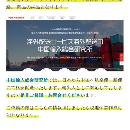
絡。 商品の納品となります。
中国輸入総合研究所
では、
日本から中国
へ
航空便・船便
にて格安配送いたします。輸出入ともに対応しておりま
すので
是非ご相談・お問合せください
ませ。
ご依頼の際はこちらの情報頂けましたら現地伝票作成可
能
となります。