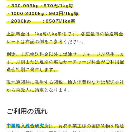
・300-999kg：970円/1kg毎
・1000-2000kg：960円/1kg毎
・2000kg- ：950円/1kg毎
上記料金は、1kg毎のkg単価です。各重量毎の輸送料金
レートは右記の例をご参考
ください。
別途、上記輸送料金以外に燃油サーチャージが発生しま
す。月別または週別の燃油サーチャージ料金がご利用配
送会社別に発生
します。
現地通関時に発生する関税、輸入消費税などは配送会社
から荷受人に請求
となります。
ご利用の流れ
中国輸入総
合研究所
は、貿易事業主様の国際貨物を輸送