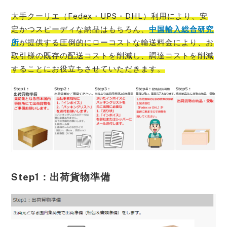
大手クーリエ（Fedex・UPS・DHL）利用により、安
定かつスピーディな納品はもちろん、
中国輸入総合研究
所
が提供する圧倒的にローコストな輸送料金により、お
取引様の既存の配送コストを削減し、調達コストを削減
することにお役立ち
させていただきます。
Step1：出荷貨物準備