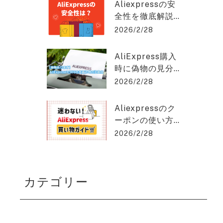
クスプレスを2%
hat GPT稼ぎの達人
Aliexpressの安
OFFで購入でき
全性を徹底解説
る方法を紹介！
｜信頼できる購
2026/2/28
入のポイントと
は？アリエクス
AliExpress購入
プレスを2%OFF
時に偽物の見分
で購入できる方
け方と安く買う
2026/2/28
法を紹介！
コツとは？アリ
エクスプレスを
Aliexpressのク
2%OFFで購入で
ーポンの使い方
きる方法を紹
を徹底解説！保
2026/2/28
介！
存版ガイド！ア
リエクスプレス
を2%OFFで購入
カテゴリー
できる方法を紹
介！