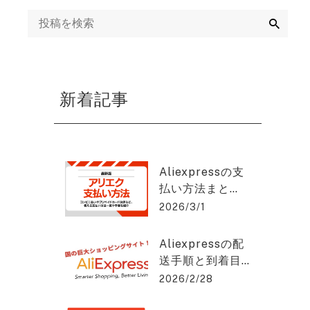
ング
検
索
mazon運用代行・
天・ヤフーショッ
ング運営代行
新着記事
画制作代行
EB集客・リスティ
グ広告運用・WEB
Aliexpressの支
告代理店
払い方法まと
め：安全に使う
2026/3/1
EO対策・SEOコン
コツと手順と
ルティング
は？アリエクス
Aliexpressの配
プレスを2%OFF
送手順と到着目
で購入できる方
EO記事作成代行
安をわかりやす
2026/2/28
法を紹介！
く解説！アリエ