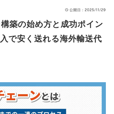
ィ
公開日
：2025/11/29
A
ン構築の始め方と成功ポイン
楽
ピ
入で安く送れる海外輸送代
動
W
ン
広
S
サ
S