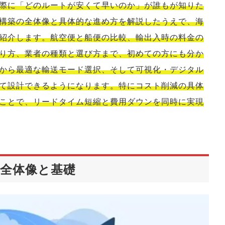
際に「どのルートが安くて早いのか」が誰もが知りた
構築の全体像と具体的な進め方を解説したうえで、海
紹介します。航空便と船便の比較、輸出入時の料金の
り方、業者の種類と選び方まで、初めての方にも分か
から最適な輸送モード選択、そして可視化・デジタル
て設計できるようになります。特にコスト削減の具体
ことで、リードタイム短縮と費用ダウンを同時に実現
全体像と基礎