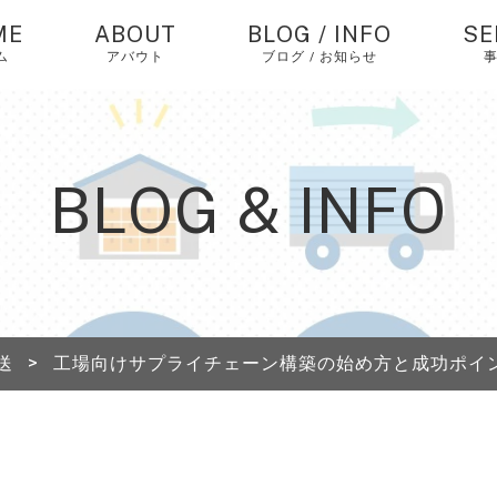
ME
ABOUT
BLOG / INFO
SE
ム
アバウト
ブログ / お知らせ
お知らせ
中
バ
仕
コラム
BLOG & INFO
個
ピックアップ
エ
経
中
送
>
工場向けサプライチェーン構築の始め方と成功ポイ
海
送
A