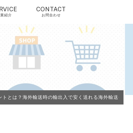
RVICE
CONTACT
事業紹介
お問合わせ
国輸入代行・タオ
オ代行・アリババ
入れ代行
人輸入代行・アリ
クスプレス（当社
由で2%OFF）
国OEM・OEM代行
ントとは？海外輸送時の輸出入で安く送れる海外輸送代行
外配送・国際配
・海外発送代行
mazonコンサルテ