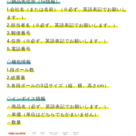
◇納品先住所（to情報）
1.会社名（または名前）（※必ず、英語表記でお願いし
ます。）
2.担当者名（※必ず、英語表記でお願いします。）
3.郵便番号
4.住所（※必ず、英語表記でお願いします。）
5.電話番号
◇梱包情報
1.段ボール数
2.総重量
3.各段ボールの3辺サイズ（縦、横、高さcm）
◇インボイス情報
・商品名（必ず、英語表記でお願いします。）
・単価（単位はどちらでもかまいません）
・数量