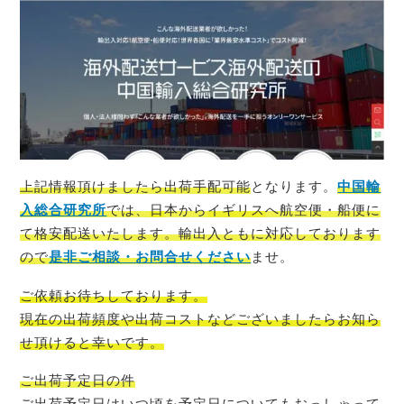
上記情報頂けましたら出荷手配可能
となります。
中国輸
入総合研究所
では、
日
本から
イギリス
へ航空便・船便に
て格安配送いたします。輸出入ともに対応しております
ので
是非ご相談・お問合せください
ませ。
ご依頼お待ちしております。
現在の出荷頻度や出荷コストなどございましたらお知ら
せ頂けると幸い
です。
ご出荷予定日の件
ご出荷予定日はいつ頃を予定日についてもおっしゃって