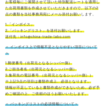
お客様毎にご展開させて頂いた特別配送レートを適用し
た出荷用書類を作成させていただきますので、以下の2
点の書類を当社事務局宛にメール添付お願い
します。
1.「インボイス」
2.「パッキングリスト」を送付お願いします。
送付先：info@china-trade-labo.com
＜ インボイス上で情報不足となりやすい項目について
＞
1.郵便番号（出荷元となるシッパー側）
2.ご担当者名（出荷元となるシッパー側）
3.集荷先の電話番号 （出荷元となるシッパー側））
※上記3点の項目は書類作成上、必須となります。
情報が不足していると書類作成ができないため、必ず予
めご確認の上、ご依頼のほうお願い
いたします。
＜ パッキングリストの必須情報について＞