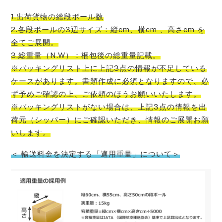
1.出荷貨物の総段ボール数
2.各段ボールの3辺サイズ：縦cm、横cm 、高さcm を
全てご展開。
3.総重量（N.W）：梱包後の総重量記載。
※パッキングリスト上に上記3点の情報が不足している
ケースがあります。書類作成に必須となりますので、必
ず予めご確認の上、ご依頼のほうお願いいたします。
※パッキングリストがない場合は、上記3点の情報を出
荷元（シッパー）にご確認いただき、情報のご展開お願
い
します。
＜ 輸送料金を決定する「適用重量」について＞