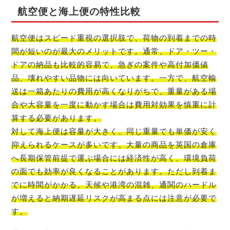
航空便と海上便の特性比較
航空便はスピード重視の選択肢で、荷物の到着までの時
間が短いのが最大のメリットです。通常、ドア・ツー・
ドアの納品も比較的容易で、急ぎの案件や高付加価値
品、壊れやすい品物には向いています。一方で、航空輸
送は一箱あたりの費用が高くなりがちで、重量がある場
合や大容量を一度に動かす場合は費用対効果を慎重に計
算する必要があります。
対して海上便は容量が大きく、同じ重量でも単価が安く
抑えられるケースが多いです。大量の商品を英国の倉庫
へ長期保管前提で運ぶ場合には経済性が高く、環境負荷
の面でも効率が良くなることがあります。ただし到着ま
でに時間がかかる、天候や港湾の混雑、通関のハードル
が増えると納期遅延リスクが高まる点には注意が必要で
す。