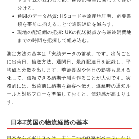
分ける。
通関のデータ品質: HSコードや原産地証明、必要書
類を事前に揃えることで通関遅延を減らす。
現地の配送網の把握: UKの配送拠点から最終消費地
までの時間を把握して組み込む。
測定方法の基本は「実績データの蓄積」です。出荷ごと
に出荷日、輸送方法、通関日、最終配達日を記録し、平
均値と分散を出します。季節要因や休日の影響も見える
化して、信頼できる納期予測を作ることが大切です。実
務的には、出荷前に納期を顧客へ伝え、遅延時の通知ル
ールと対応フローを準備しておくと、信頼感が高まりま
す。
日本⇄英国の物流経路の基本
日本からイギリスへは、主に二つの経路がベースになり