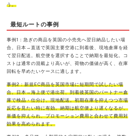
う。
最短ルートの事例
事例1：急ぎの商品を英国の小売先へ翌日納品したい場
合。日本→直送で英国主要空港に到着後、現地倉庫を経
て翌日配送。航空便を選択することで納期を最短化。コ
ストは通常の混載より高いが、荷物の価値が高く、在庫
回転を早めたいケースに適します。
事例2：新規EC商品を英国市場に短期間で試したい場
合。日本→海上便で港出荷、到着後英国のパートナー倉
庫で検品・仕分け、現地配送。初期在庫を抑えつつ市場
反応を見たい時に有効。納期は航空便より遅くなるが、
単価を抑えられ、プロモーション費用と合わせて費用対
効果を高められます。