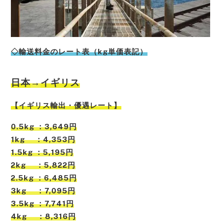
◇輸送料金のレート表（kg単価表記）
日本
→
イギリス
【
イギリス
輸出・優遇レート】
0.5kg ：3,649円
1kg ：4,353円
1.5kg ：5,195円
2kg ：5,822円
2.5kg ：6,485円
3kg ：7,095円
3.5kg ：7,741円
4kg ：8,316円