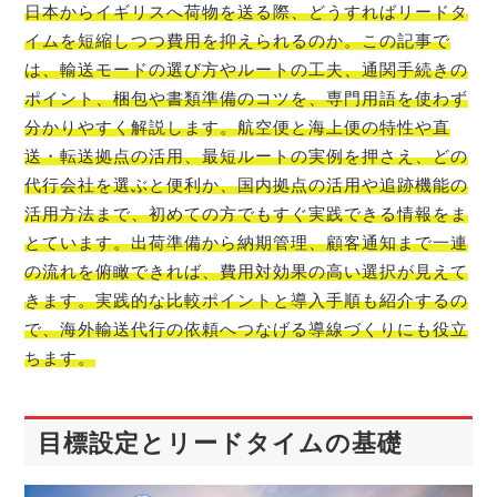
日本からイギリスへ荷物を送る際、どうすればリードタ
イムを短縮しつつ費用を抑えられるのか。この記事で
は、輸送モードの選び方やルートの工夫、通関手続きの
ポイント、梱包や書類準備のコツを、専門用語を使わず
分かりやすく解説します。航空便と海上便の特性や直
送・転送拠点の活用、最短ルートの実例を押さえ、どの
代行会社を選ぶと便利か、国内拠点の活用や追跡機能の
活用方法まで、初めての方でもすぐ実践できる情報をま
とています。出荷準備から納期管理、顧客通知まで一連
の流れを俯瞰できれば、費用対効果の高い選択が見えて
きます。実践的な比較ポイントと導入手順も紹介するの
で、海外輸送代行の依頼へつなげる導線づくりにも役立
ちます。
目標設定とリードタイムの基礎