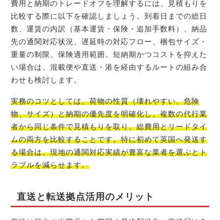
費用と納期のトレードオフを理解するには、見積もりを
比較する際に以下を確認しましょう。到着日までの総日
数、運賃の内訳（基本運賃・保険・追加手数料）、納品
先の通関対応状況、遅延時の対応フロー、梱包サイズ・
重量の制限、保険適用範囲。短納期かつコストを抑えた
い場合は、混載便や直送・港を経由するルートの組み合
わせも検討します。
実務のコツとしては、荷物の性質（壊れやすい、危険
物、サイズ）と納期の優先度を明確化し、複数の代行業
者から同じ条件で見積もりを取り、総費用とリードタイ
ムの両方を比較することです。特に初めて英国へ発送す
る場合は、現地の通関対応実績が豊富な業者を選ぶとト
ラブルを減らせます。
直送と転送拠点活用のメリット