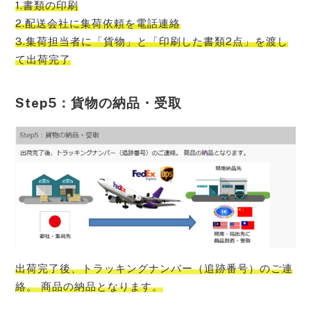
1.書類の印刷
2.配送会社に集荷依頼を電話連絡
3.集荷担当者に「貨物」と「印刷した書類2点」を渡し
て出荷完了
Step5：貨物の納品・受取
出荷完了後、トラッキングナンバー（追跡番号）のご連
絡。 商品の納品となります。