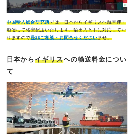
中国輸入総合研究所
では、
日本
から
イギリス
へ航空便・
船便にて格安配送いたします。輸出入ともに対応してお
りますので
是非ご相談・お問合せください
ませ。
日本から
イギリス
への輸送料金につい
て