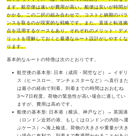
ます。航空便は速いが費用が高い。船便は安いが時間が
かかる。この二択の組み合わせで、コストと納期のバラ
ンスを取るのが現実的な戦略です。また、直送と転送拠
点を活用するケースもあり、それぞれのメリット・デメ
リットを理解しておくと最適なルート設計がしやすくな
ります。
基本的なルートの特徴は次のとおりです。
航空便の基本形: 日本（成田・関空など）→ イギリ
ス（ヒースロー、マンチェスターなど）へ直行また
は最小の経由で到着。到着までの時間はおおむね
3〜7日程度。荷物の緊急性が高い場合に適してい
ますが、費用は高めです。
船便の基本形: 日本港（横浜、神戸など）→ 英国港
（ロンドン近郊の港、もしくはロンドンの内陸へ運
ぶケース）へ海上輸送。荷物の大きさや重量が大き
い場合に有利で、到着まで数週間かかることがあり