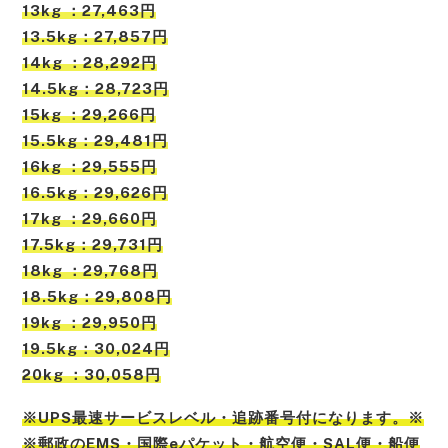
13kg ：27,463円
13.5kg：27,857円
14kg ：28,292円
14.5kg：28,723円
15kg ：29,266円
15.5kg：29,481円
16kg ：29,555円
16.5kg：29,626円
17kg ：29,660円
17.5kg：29,731円
18kg ：29,768円
18.5kg：29,808円
19kg ：29,950円
19.5kg：30,024円
20kg ：30,058円
※UPS最速サービスレベル・追跡番号付になります。※
※郵政のEMS・国際eパケット・航空便・SAL便・船便