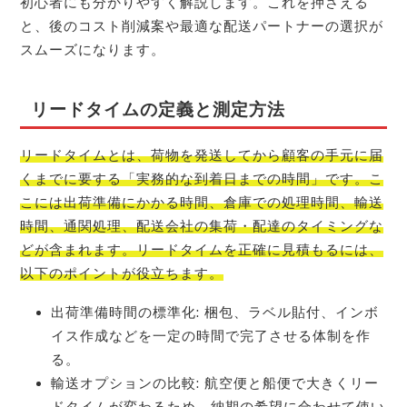
初心者にも分かりやすく解説します。これを押さえる
と、後のコスト削減案や最適な配送パートナーの選択が
スムーズになります。
リードタイムの定義と測定方法
リードタイムとは、荷物を発送してから顧客の手元に届
くまでに要する「実務的な到着日までの時間」です。こ
こには出荷準備にかかる時間、倉庫での処理時間、輸送
時間、通関処理、配送会社の集荷・配達のタイミングな
どが含まれます。リードタイムを正確に見積もるには、
以下のポイントが役立ちます。
出荷準備時間の標準化: 梱包、ラベル貼付、インボ
イス作成などを一定の時間で完了させる体制を作
る。
輸送オプションの比較: 航空便と船便で大きくリー
ドタイムが変わるため、納期の希望に合わせて使い