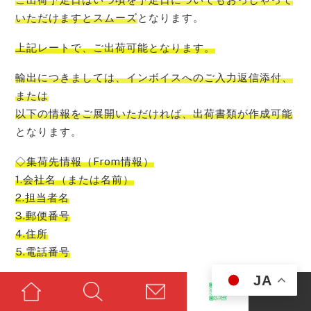
いただけますとスムーズ
となります。
上記レートで、ご出荷可能
となります。
輸出につきましては、インボイスへのご入力返信添付、
または
以下の情報をご展開いただければ、出荷書類が作成可能
となります。
◇集荷先情報（From情報）
1.会社名（または名前）
2.担当者名
3.郵便番号
4.住所
5.電話番号
JA
※実際に集荷に行くところの情報です。
◇納品先住所（to情報）