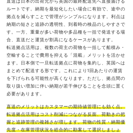
直送は日本の出荷元から英国の最終配送先へ直接届ける
ルートです。納期を最短化したい場合に有効で、途中の
拠点を減らすことで管理がシンプルになります。利点は
納期の短さと追跡の透明性、到着時の検品のしやすさで
す。一方、重量が多い荷物や多品種を一括で発送する場
合、直送だと運賃が割高になるケースがあります。
転送拠点活用は、複数の荷主の荷物を一括して船積み・
空輸することで費用を抑える「混載」メリットを活かせ
ます。日本側で一旦転送拠点に荷物を集約し、英国へは
まとめて配送する形です。これにより1回あたりの運賃
を下げられる可能性が高くなります。ただし、拠点間の
取り扱い増加に伴い納期が若干伸びることを念頭に置く
必要があります。
直送のメリットはカスタマーの期待値管理にも効く点。
転送拠点活用はコスト削減につながる反面、荷動きの把
握と追跡管理の複雑さが増します。荷物の性質・納期優
先度・在庫管理状況を総合的に勘案して選択しましょ