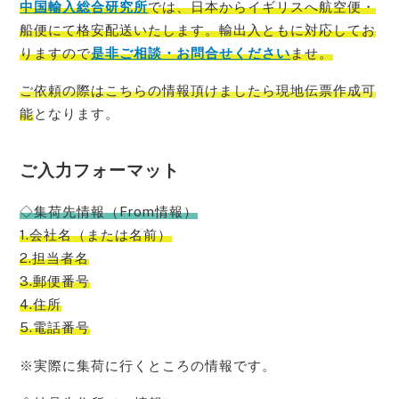
中国輸入総合研究所
では、
日本から
イギリス
へ
航空便・
船便にて格安配送いたします。輸出入ともに対応してお
りますので
是非ご相談・お問合せください
ませ。
ご依頼の際はこちらの情報頂けましたら現地伝票作成可
能
となります。
ご入力フォーマット
◇集荷先情報（From情報）
1.会社名（または名前）
2.担当者名
3.郵便番号
4.住所
5.電話番号
※実際に集荷に行くところの情報です。