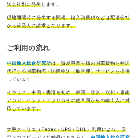
送会社別に発生
します。
現地通関時に発生する関税、輸入消費税などは配送会社
から荷受人に請求
となります。
ご利用の流れ
中国輸入総
合研究所
は、貿易事業主様の国際貨物を輸送
代行する国際物流・国際輸送（航空便）サービスを提供
しています。
イギリス
・中国・香港を初め、韓国・欧米・欧州・東南
アジア・インド・アフリカその他各国からの輸出入に対
応しています。
大手クーリエ（Fedex・UPS・DHL）利用により、安
定かつスピーディな納品はもちろん、
中国輸入総合研究