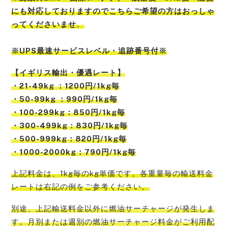
にも対応しておりますのでこちらご希望の方はおっしゃ
ってくださいませ
。
※UPS最速サービスレベル・追跡番号付※
【
イギリス
輸出・優遇レート】
・21-49kg ：1200円/1kg毎
・50-99kg ：990円/1kg毎
・100-299kg：850円/1kg毎
・300-499kg：830円/1kg毎
・500-999kg：820円/1kg毎
・1000-2000kg：790円/1kg毎
上記料金は、1kg毎のkg単価です。各重量毎の輸送料金
レートは右記の例をご参考
ください。
別途、上記輸送料金以外に燃油サーチャージが発生しま
す。月別または週別の燃油サーチャージ料金がご利用配