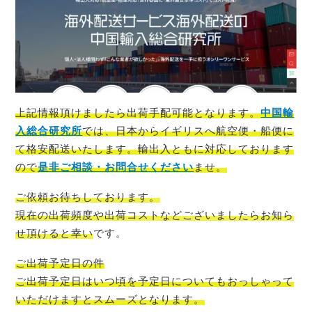
上記情報頂けましたら出荷手配可能
となります。
中国輸
入総合研究所
では、
日
本から
イギリス
へ航空便・船便に
て格安配送いたします。輸出入ともに対応しております
ので
是非ご相談・お問合せください
ませ。
ご依頼お待ちしております。
現在の出荷頻度や出荷コストなどございましたらお知ら
せ頂けると幸い
です。
ご出荷予定日の件
ご出荷予定日はいつ頃を予定日についてもおっしゃって
いただけますとスムーズ
となります。