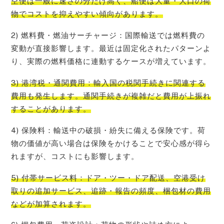
空便は一般に速さの分だけ高く、船便は大量・大口の荷
物でコストを抑えやすい傾向があります。
2) 燃料費・燃油サーチャージ：国際輸送では燃料費の
変動が直接影響します。最近は固定化されたパターンよ
り、実際の燃料価格に連動するケースが増えています。
3) 港湾税・通関費用：輸入国の税関手続きに関連する
費用も発生します。通関手続きが複雑だと費用が上振れ
することがあります。
4) 保険料：輸送中の破損・紛失に備える保険です。荷
物の価値が高い場合は保険をかけることで安心感が得ら
れますが、コストにも影響します。
5) 付帯サービス料：ドア・ツー・ドア配送、空港受け
取りの追加サービス、追跡・報告の頻度、梱包材の費用
などが加算されます。