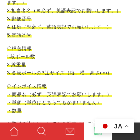
ます。）
2.担当者名（※必ず、英語表記でお願いします。）
3.郵便番号
4.住所（※必ず、英語表記でお願いします。）
5.電話番号
◇梱包情報
1.段ボール数
2.総重量
3.各段ボールの3辺サイズ（縦、横、高さcm）
◇インボイス情報
・商品名（必ず、英語表記でお願いします。）
・単価（単位はどちらでもかまいません）
・数量
お取引の流れについてもご案内させて頂きます。
JA