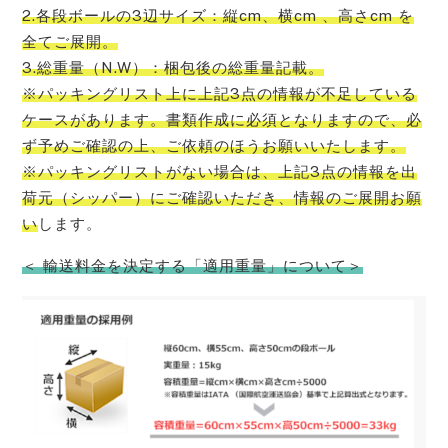
2.各段ボールの3辺サイズ：縦cm、横cm 、高さcm を
全てご展開。
3.総重量（N.W）：梱包後の総重量記載。
※パッキングリスト上に上記3点の情報が不足している
ケースがあります。書類作成に必須となりますので、必
ず予めご確認の上、ご依頼のほうお願いいたします。
※パッキングリストがない場合は、上記3点の情報を出
荷元（シッパー）にご確認いただき、情報のご展開お願
い
します。
＜ 輸送料金を決定する「適用重量」について＞