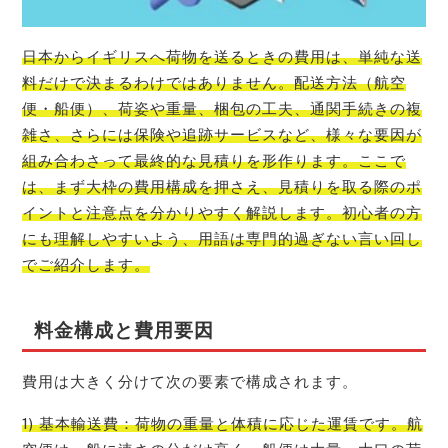
日本からイギリスへ荷物を送るときの費用は、単純な送
料だけで決まるわけではありません。配送方法（航空
便・船便）、荷姿や重量、梱包の工夫、通関手続きの複
雑さ、さらには保険や追跡サービスなど、様々な要因が
組み合わさって最終的な見積りを形作ります。ここで
は、まず大枠の費用構成を押さえ、見積りを取る際のポ
イントと注意点を分かりやすく解説します。初心者の方
にも理解しやすいよう、用語は専門的過ぎない言い回し
でご紹介します。
料金構成と費用要因
費用は大きく分けて次の要素で構成されます。
1) 基本輸送費：荷物の重量と体積に応じた運賃です。航