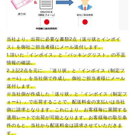
当社より、出荷に必要な書類2点（送り状とインボイ
ス）を御社ご担当者様にメール送付します。
1.頂いた「インボイス」と「パッキングリスト」の不足
情報の確認。
2.上記2点を元に、「送り状」と「インボイス（制定フ
ォーﾑ）」を当社側で作成し、御社ご担当者様にメール
送付します。
※当社側が作成した「送り状」と「インボイス（制定フ
ォーﾑ）」で出荷することで、配送料金の支払いは当社
側に請求となります。これにより、お客様毎に展開する
適用レートで出荷が可能となります。お客様毎の取引条
件のもと、当社から配送料金は請求させていただきま
す。