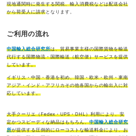
現地通関時に発生する関税、輸入消費税などは配送会社
から荷受人に請求
となります。
ご利用の流れ
中国輸入総
合研究所
は、貿易事業主様の国際貨物を輸送
代行する国際物流・国際輸送（航空便）サービスを提供
しています。
イギリス
・中国・香港を初め、韓国・欧米・欧州・東南
アジア・インド・アフリカその他各国からの輸出入に対
応しています。
大手クーリエ（Fedex・UPS・DHL）利用により、安
定かつスピーディな納品はもちろん、
中国輸入総合研究
所
が提供する圧倒的にローコストな輸送料金により、お