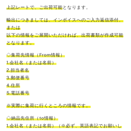
上記レートで、ご出荷可能
となります。
輸出につきましては、インボイスへのご入力返信添付、
または
以下の情報をご展開いただければ、出荷書類が作成可能
となります。
◇集荷先情報（From情報）
1.会社名（または名前）
2.担当者名
3.郵便番号
4.住所
5.電話番号
※実際に集荷に行くところの情報です。
◇納品先住所（to情報）
1.会社名（または名前）（※必ず、英語表記でお願いし