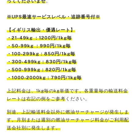
ってくださいませ
。
※UPS最速サービスレベル・追跡番号付※
【
イギリス
輸出・優遇レート】
・21-49kg ：1200円/1kg毎
・50-99kg ：990円/1kg毎
・100-299kg：850円/1kg毎
・300-499kg：830円/1kg毎
・500-999kg：820円/1kg毎
・1000-2000kg：790円/1kg毎
上記料金は、1kg毎のkg単価です。各重量毎の輸送料金
レートは右記の例をご参考
ください。
別途、上記輸送料金以外に燃油サーチャージが発生しま
す。月別または週別の燃油サーチャージ料金がご利用配
送会社別に発生
します。