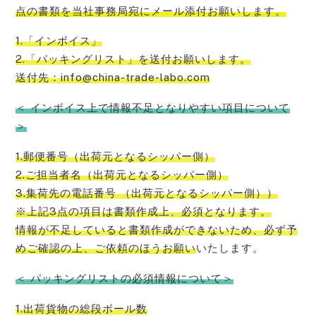
点の書類を当社事務局宛にメール添付お願い
します。
1.「インボイス」
2.「パッキングリスト」を送付お願いします。
送付先：info@china-trade-labo.com
＜ インボイス上で情報不足となりやすい項目について
＞
1.郵便番号（出荷元となるシッパー側）
2.ご担当者名（出荷元となるシッパー側）
3.集荷先の電話番号 （出荷元となるシッパー側））
※上記3点の項目は書類作成上、必須となります。
情報が不足していると書類作成ができないため、必ず予
めご確認の上、ご依頼のほうお願い
いたします。
＜ パッキングリストの必須情報について＞
1.出荷貨物の総段ボール数