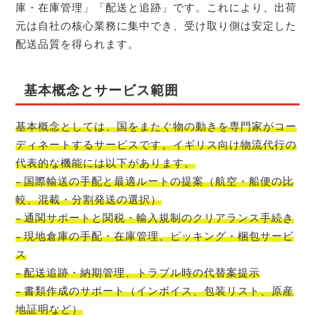
庫・在庫管理」「配送と追跡」です。これにより、出荷
元は自社の核心業務に集中でき、受け取り側は安定した
配送品質を得られます。
基本概念とサービス範囲
基本概念としては、国をまたぐ物の動きを専門家がコー
ディネートするサービスです。イギリス向け物流代行の
代表的な機能には以下があります。
– 国際輸送の手配と最適ルートの提案（航空・船便の比
較、混載・分割発送の選択）
– 通関サポートと関税・輸入規制のクリアランス手続き
– 現地倉庫の手配・在庫管理、ピッキング・梱包サービ
ス
– 配送追跡・納期管理、トラブル時の代替案提示
– 書類作成のサポート（インボイス、包装リスト、原産
地証明など）