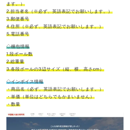
ます。）
2.担当者名（※必ず、英語表記でお願いします。）
3.郵便番号
4.住所（※必ず、英語表記でお願いします。）
5.電話番号
◇梱包情報
1.段ボール数
2.総重量
3.各段ボールの3辺サイズ（縦、横、高さcm）
◇インボイス情報
・商品名（必ず、英語表記でお願いします。）
・単価（単位はどちらでもかまいません）
・数量