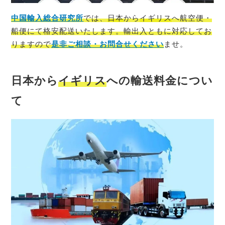
中国輸入総合研究所
では、
日本
から
イギリス
へ航空便・
船便にて格安配送いたします。輸出入ともに対応してお
りますので
是非ご相談・お問合せください
ませ。
日本から
イギリス
への輸送料金につい
て