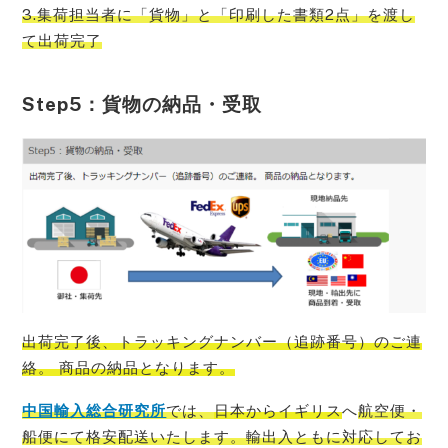
3.集荷担当者に「貨物」と「印刷した書類2点」を渡し
て出荷完了
Step5：貨物の納品・受取
出荷完了後、トラッキングナンバー（追跡番号）のご連
絡。 商品の納品となります。
中国輸入総合研究所
では、
日本から
イギリス
へ
航空便・
船便にて格安配送いたします。輸出入ともに対応してお