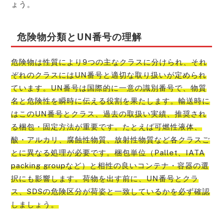
ょう。
危険物分類とUN番号の理解
危険物は性質により9つの主なクラスに分けられ、それ
ぞれのクラスにはUN番号と適切な取り扱いが定められ
ています。UN番号は国際的に一意の識別番号で、物質
名と危険性を瞬時に伝える役割を果たします。輸送時に
はこのUN番号とクラス、過去の取扱い実績、推奨され
る梱包・固定方法が重要です。たとえば可燃性液体、
酸・アルカリ、腐蝕性物質、放射性物質など各クラスご
とに異なる処理が必要です。梱包単位（Pallet、IATA
packing groupなど）と相性の良いコンテナ・容器の選
択にも影響します。荷物を出す前に、UN番号とクラ
ス、SDSの危険区分が荷姿と一致しているかを必ず確認
しましょう。