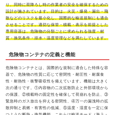
り、同時に荷降ろし時の作業者の安全を確保するための
設計が施されています。目的は、火災・爆発・漏出・飛
散などのリスクを最小化し、国際的な輸送規制にも適合
させることです。適切な保管・積載・表示を前提とした
専用容器は、危険物の分類ごとに求められる強度・材
質・換気条件・排水・温度管理などを満たしています。
危険物コンテナの定義と機能
危険物コンテナとは、国際的な規制に適合した特殊な容
器で、危険物の性質に応じて密閉性・耐圧性・耐腐食
性・耐熱性・衝撃吸収性を備えています。機能は大きく
次の通りです。①内容物の二次拡散防止と外部環境から
の保護、②積載時の固定性を確保して荷崩れを防止、③
緊急時のガス放出を抑える密閉性、④万一の漏洩時の拡
散抑制と易燃・有害性の低減、⑤温度・湿度を一定に保
つような断熱・換気機能。これらは輸送モード（海上・