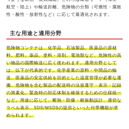
航空・陸上）や輸送距離、危険物の分類（可燃性・腐敗
性・酸性・放射性など）に応じて最適化されます。
主な用途と適用分野
危険物コンテナは、化学品、石油製品、医薬品の原材
料、肥料、薬品、塗料・溶剤、電池類など、危険性の高
い物品の国際輸送に広く使われます。適用分野として
は、以下が代表的です。化学産業の原料・中間品の輸
送、医薬品の安定供給を目的とした温度管理が必要な運
搬、危険物を含む製品の配送時の法規遵守・表示・記録
の簡素化、緊急時の対応体制を確保するための仕様統一
など。用途に応じて、断熱・防爆・耐振動設計、適切な
ラベル表示、SDS/MSDSの提供といった付帯機能が求
められます。