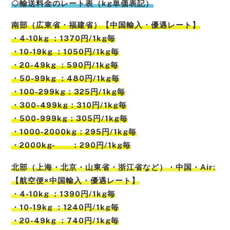
◇輸送料金のレート表（kg単価表記）
南部（広東省・福建省）【中国輸入・優遇レート】
・4-10kg ：1370円/1kg毎
・10-19kg ：1050円/1kg毎
・20-49kg ：590円/1kg毎
・50-99kg ：480円/1kg毎
・100-299kg：325円/1kg毎
・300-499kg：310円/1kg毎
・500-999kg：305円/1kg毎
・1000-2000kg：295円/1kg毎
・2000kg- ：290円/1kg毎
北部
（
上海
・
北京
・
山東省
・
浙江省
など）
・中国・Air:
【航空便×中国輸入・優遇レート】
・4-10kg ：1390円/1kg毎
・10-19kg ：1240円/1kg毎
・20-49kg ：740円/1kg毎