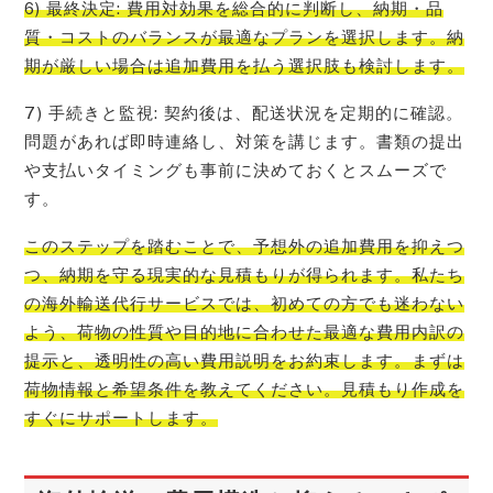
6) 最終決定: 費用対効果を総合的に判断し、納期・品
質・コストのバランスが最適なプランを選択します。納
期が厳しい場合は追加費用を払う選択肢も検討します。
7) 手続きと監視: 契約後は、配送状況を定期的に確認。
問題があれば即時連絡し、対策を講じます。書類の提出
や支払いタイミングも事前に決めておくとスムーズで
す。
このステップを踏むことで、予想外の追加費用を抑えつ
つ、納期を守る現実的な見積もりが得られます。私たち
の海外輸送代行サービスでは、初めての方でも迷わない
よう、荷物の性質や目的地に合わせた最適な費用内訳の
提示と、透明性の高い費用説明をお約束します。まずは
荷物情報と希望条件を教えてください。見積もり作成を
すぐにサポートします。