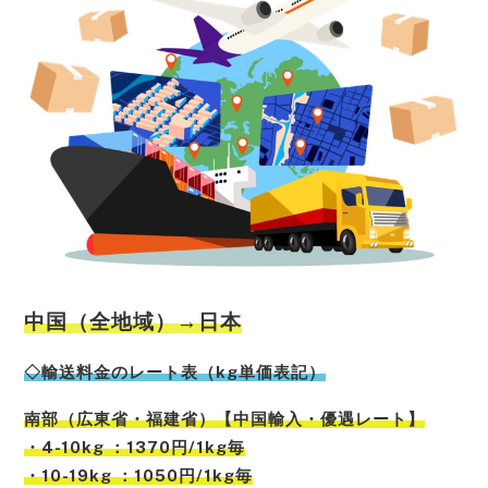
中国（全地域）→日本
◇輸送料金のレート表（kg単価表記）
南部（広東省・福建省）【中国輸入・優遇レート】
・4-10kg ：1370円/1kg毎
・10-19kg ：1050円/1kg毎