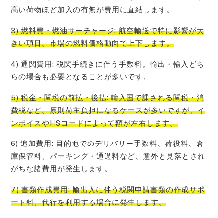
高い荷物ほど加入の有無が費用に直結します。
3) 燃料費・燃油サーチャージ: 航空輸送で特に影響が大
きい項目。市場の燃料価格動向で上下します。
4) 通関費用: 税関手続きに伴う手数料。輸出・輸入どち
らの場合も必要となることが多いです。
5) 税金・関税の前払・後払: 輸入国で課される関税・消
費税など。原則荷主負担になるケースが多いですが、イ
ンボイスやHSコードによって額が左右します。
6) 追加費用: 目的地でのデリバリー手数料、荷役料、倉
庫保管料、パーキング・通過料など、意外と見落とされ
がちな諸費用が発生します。
7) 書類作成費用: 輸出入に伴う税関申請書類の作成サポ
ート料。代行を利用する場合に発生します。