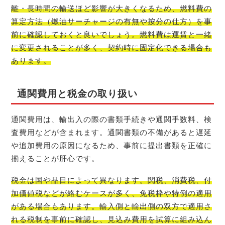
離・長時間の輸送ほど影響が大きくなるため、燃料費の
算定方法（燃油サーチャージの有無や按分の仕方）を事
前に確認しておくと良いでしょう。燃料費は運賃と一緒
に変更されることが多く、契約時に固定化できる場合も
あります。
通関費用と税金の取り扱い
通関費用は、輸出入の際の書類手続きや通関手数料、検
査費用などが含まれます。通関書類の不備があると遅延
や追加費用の原因になるため、事前に提出書類を正確に
揃えることが肝心です。
税金は国や品目によって異なります。関税、消費税、付
加価値税などが絡むケースが多く、免税枠や特例の適用
がある場合もあります。輸入側と輸出側の双方で適用さ
れる税制を事前に確認し、見込み費用を試算に組み込ん