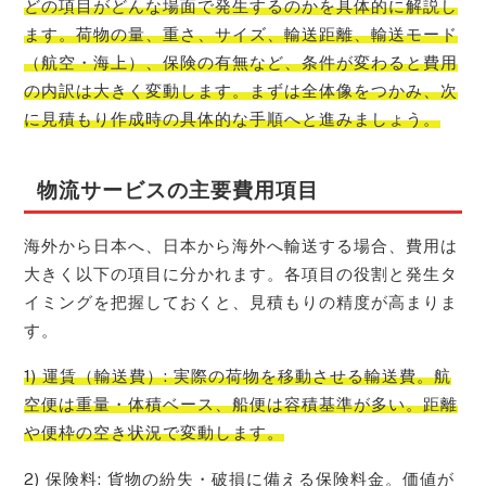
どの項目がどんな場面で発生するのかを具体的に解説し
ます。荷物の量、重さ、サイズ、輸送距離、輸送モード
（航空・海上）、保険の有無など、条件が変わると費用
の内訳は大きく変動します。まずは全体像をつかみ、次
に見積もり作成時の具体的な手順へと進みましょう。
物流サービスの主要費用項目
海外から日本へ、日本から海外へ輸送する場合、費用は
大きく以下の項目に分かれます。各項目の役割と発生タ
イミングを把握しておくと、見積もりの精度が高まりま
す。
1) 運賃（輸送費）: 実際の荷物を移動させる輸送費。航
空便は重量・体積ベース、船便は容積基準が多い。距離
や便枠の空き状況で変動します。
2) 保険料: 貨物の紛失・破損に備える保険料金。価値が