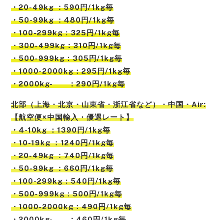
・20-49kg ：590円/1kg毎
・50-99kg ：480円/1kg毎
・100-299kg：325円/1kg毎
・300-499kg：310円/1kg毎
・500-999kg：305円/1kg毎
・1000-2000kg：295円/1kg毎
・2000kg- ：290円/1kg毎
北部
（
上海
・
北京
・
山東省
・
浙江省
など）
・中国・Air:
【航空便×中国輸入・優遇レート】
・4-10kg ：1390円/1kg毎
・10-19kg ：1240円/1kg毎
・20-49kg ：740円/1kg毎
・50-99kg ：660円/1kg毎
・100-299kg：540円/1kg毎
・500-999kg：500円/1kg毎
・1000-2000kg：490円/1kg毎
・2000kg- ：460円/1kg毎