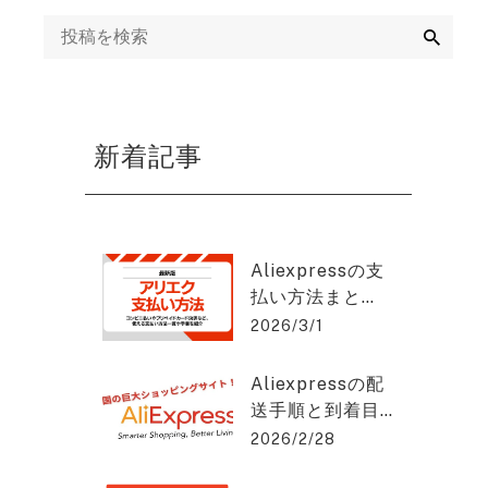
ング
検
索
mazon運用代行・
天・ヤフーショッ
ング運営代行
新着記事
画制作代行
EB集客・リスティ
グ広告運用・WEB
Aliexpressの支
告代理店
払い方法まと
め：安全に使う
2026/3/1
EO対策・SEOコン
コツと手順と
ルティング
は？アリエクス
Aliexpressの配
プレスを2%OFF
送手順と到着目
で購入できる方
EO記事作成代行
安をわかりやす
2026/2/28
法を紹介！
く解説！アリエ