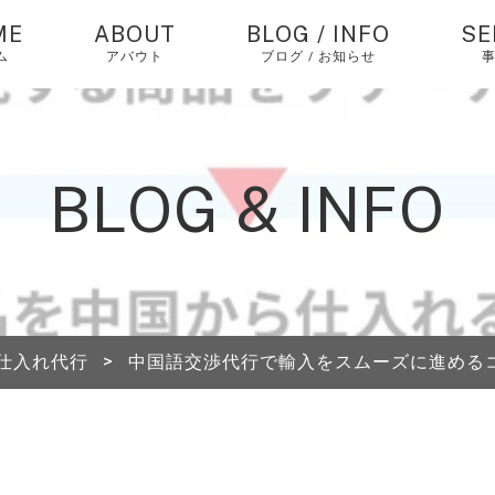
ME
ABOUT
BLOG / INFO
SE
ム
アバウト
ブログ / お知らせ
お知らせ
中
バ
仕
コラム
BLOG & INFO
個
ピックアップ
エ
経
中
仕入れ代行
>
中国語交渉代行で輸入をスムーズに進める
海
送
A