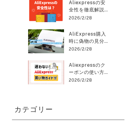
クスプレスを2%
hat GPT稼ぎの達人
Aliexpressの安
OFFで購入でき
全性を徹底解説
る方法を紹介！
｜信頼できる購
2026/2/28
入のポイントと
は？アリエクス
AliExpress購入
プレスを2%OFF
時に偽物の見分
で購入できる方
け方と安く買う
2026/2/28
法を紹介！
コツとは？アリ
エクスプレスを
Aliexpressのク
2%OFFで購入で
ーポンの使い方
きる方法を紹
を徹底解説！保
2026/2/28
介！
存版ガイド！ア
リエクスプレス
を2%OFFで購入
カテゴリー
できる方法を紹
介！