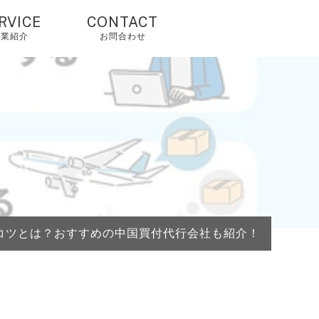
RVICE
CONTACT
事業紹介
お問合わせ
国輸入代行・タオ
オ代行・アリババ
入れ代行
人輸入代行・アリ
クスプレス（当社
由で2%OFF）
国OEM・OEM代行
コツとは？おすすめの中国買付代行会社も紹介！
外配送・国際配
・海外発送代行
mazonコンサルテ