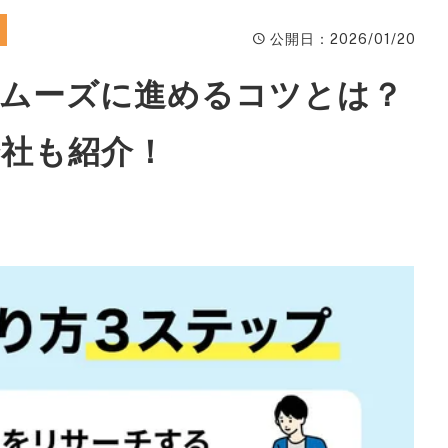
ィ
公開日
：2026/01/20
A
スムーズに進めるコツとは？
楽
ピ
会社も紹介！
動
W
ン
広
S
サ
S