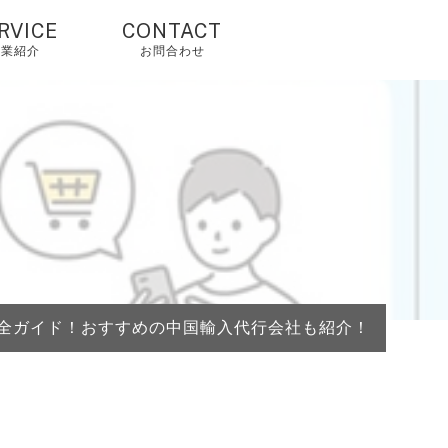
RVICE
CONTACT
事業紹介
お問合わせ
国輸入代行・タオ
オ代行・アリババ
入れ代行
人輸入代行・アリ
クスプレス（当社
由で2%OFF）
国OEM・OEM代行
完全ガイド！おすすめの中国輸入代行会社も紹介！
外配送・国際配
・海外発送代行
mazonコンサルテ