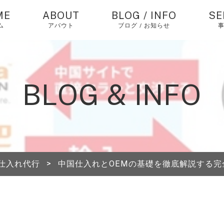
ME
ABOUT
BLOG / INFO
SE
ム
アバウト
ブログ / お知らせ
お知らせ
中
バ
仕
コラム
BLOG & INFO
個
ピックアップ
エ
経
中
仕入れ代行
>
中国仕入れとOEMの基礎を徹底解説する
海
送
A