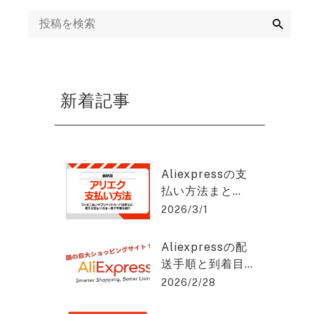
ング
検
索
mazon運用代行・
天・ヤフーショッ
ング運営代行
新着記事
画制作代行
EB集客・リスティ
グ広告運用・WEB
Aliexpressの支
告代理店
払い方法まと
め：安全に使う
2026/3/1
EO対策・SEOコン
コツと手順と
ルティング
は？アリエクス
Aliexpressの配
プレスを2%OFF
送手順と到着目
で購入できる方
EO記事作成代行
安をわかりやす
2026/2/28
法を紹介！
く解説！アリエ