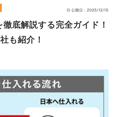
ィ
公開日
：2025/12/15
A
を徹底解説する完全ガイド！
楽
ピ
会社も紹介！
動
W
ン
広
S
サ
S