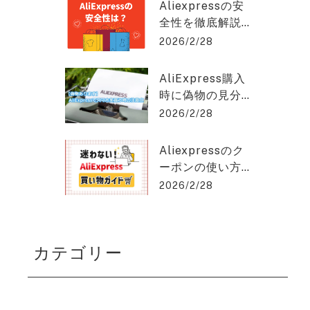
クスプレスを2%
hat GPT稼ぎの達人
Aliexpressの安
OFFで購入でき
全性を徹底解説
る方法を紹介！
｜信頼できる購
2026/2/28
入のポイントと
は？アリエクス
AliExpress購入
プレスを2%OFF
時に偽物の見分
で購入できる方
け方と安く買う
2026/2/28
法を紹介！
コツとは？アリ
エクスプレスを
Aliexpressのク
2%OFFで購入で
ーポンの使い方
きる方法を紹
を徹底解説！保
2026/2/28
介！
存版ガイド！ア
リエクスプレス
を2%OFFで購入
カテゴリー
できる方法を紹
介！