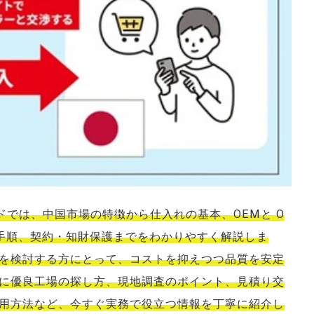
C
塾
ドでは、中国市場の特徴から仕入れの基本、OEMと O
手順、契約・知財保護までをわかりやすく解説しま
を検討する方にとって、コストを抑えつつ品質を安定
に優良工場の探し方、現地調査のポイント、見積り交
用方法など、今すぐ実務で役立つ情報を丁寧に紹介し