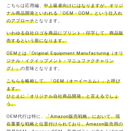
こちらは応用編、
中上級者向けにはなりますが、オリジ
ナル商品開発といわれる「OEM・ODM」という仕入れ
のアプローチ
となります。
いわゆる
自社ロゴを商品にプリント・印字して、商品販
売する
という形になります。
OEMとは「Original Equipment Manufacturing（オリ
ジナル・イクイップメント・マニュファクチャリン
グ）」
の意味となります。
こちらを略称して、
「OEM（オーイーエム）」と呼び
ます。
ひとえに「オリジナル自社商品開発」
と言えるでしょ
う。
OEM代行は特に、
「Amazon販売戦略」において、現
在重要な戦略と位置付けられており、Amazon販売用の