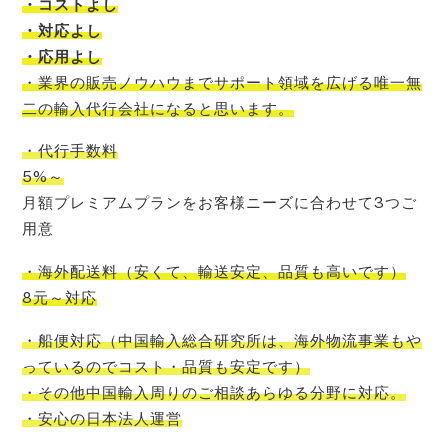
・コストよし
・対応よし
・応用よし
・
業界の販売ノウハウまでサポート領域を広げる唯一無
二の輸入代行会社
になると思います。
・代行手数料
5%～
月額プレミアムプランをお客様ニーズに合わせて3つご
用意
・海外配送料
（
安くて
、
輸送安定
、
品質も高いです
）
8元～対応
・船便対応
（
中国輸入
総合研究所
は、
海外物流事業もや
っているので
コスト
・品質も安定です）
・その他中国輸入周りのご相談あらゆる分野に対応。
・安心の日本法人運営