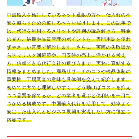
中国輸入を検討しているネット通販の方へ、仕入れの不
安を減らすための道しるべをお届けします。この記事で
は、代行を利用するメリットや評判の読み解き方、料金
の見方、納期や品質管理のポイントを、専門用語を使わ
ずやさしい言葉で解説します。さらに、実際の失敗談か
ら学ぶリスク回避策や、円安時の売上に活かせる考え
方、信頼できる代行会社の選び方まで、実務に直結する
情報をまとめました。商品リサーチのコツや検品体制の
重要性、工場調査の意味も具体例を交えて紹介します。
初めての方でも理解しやすく、どう動けばコストを抑え
つつ品質を保てるか、どの業者を選ぶと便利かを一目で
つかめる構成です。中国輸入代行を活用して、効率よく
安定した仕入れとビジネス展開を実現したい方に役立つ
内容です。