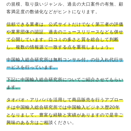
の規模、取り扱いジャンル、過去の大口案件の有無、顧
客満足度の数値化などがヒントになります。
信頼できる業者は、公式サイトだけでなく第三者の評価
や業界団体の認証、過去のニュースリリースなども併せ
て公開しています。口コミの多さと質を総合して判断
し、複数の情報源で一致する点を重視しましょう。
中国輸入総合研究所は無料コンサル付」の仕入れ代行サ
ービスを行っています。
下記に中国輸入総合研究所についてご紹介させてもらい
ます。
タオバオ・
アリババを活用して商品販売を行うアプロー
チは中国輸入総合研究所では中国輸入ビジネス歴20年
となりまして、豊富な経験と実績がありますので是非ご
興味のある方はご相
談ください。