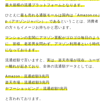
最大規模の流通プラットフォーム
となります。
ひとえに
最も売れる通販モールは国内は「Amazon.co.j
p（アマゾンジャパン）」である
ということは、消費者
の方々もイメージお持ちかと思います。
マンションの玄関にアマゾン置配がゴロゴロ毎日のよう
に、皆様、老若男女問わず、アマゾン利用者という時代
になって
おります。
流通総額で言いますと、
実は、楽天市場が現在、ユーザ
ー離れが起きており
、全体の流通額データとしては、
Amazon：流通総額3兆円
楽天市場：流通総額3兆円
ヤフーショッピング：流通総額1兆円
と言われております。