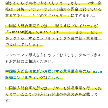
儲かるならば自社でやるでしょう。しかし、コンサル会
社は、分析・アナライザという能力を課金に変えている
業界であり、「ただのアドバイザー」
にすぎません。
中国輸入総合研究所では、「現役通販プレイヤー」が
「Amazon販売」のA to Z（エートゥーゼット。全て）
をレクチャーするコンサルティングを業界初・業界唯一
で提
供しております。
マンツーマン形式を主にやっております。グループ参加
もお気軽にご相談ください。
中国輸入総合研究所がお届けする業界最高峰のAmazon
販売コンサルティング
は
こちら
。
中国輸入総合研究所では、ほかにも貿易事業を行ってお
りますがここでは輸入代行関連の事業のみを記載
しま
す。