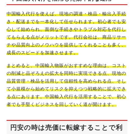
中国輸入代行を使えば、現地の調達・検品・輸出入手続
き・配送までを一本化して任せられます。初心者でも安
心して始められ、面倒な手続きやトラブル対応を代行し
てもらえる点がメリットです。代行会社は、商品リサー
チや品質向上のノウハウを提供してくれることも多く、
成長のスピードを加速させます。
まとめると、中国輸入物販がおすすめな理由は、コスト
の削減と品ぞろえの拡大を同時に実現できる点、現地の
品質管理・検品を活用して信頼性を高められる点、そし
て小規模から始めてリスクを抑えつつ戦略的に拡大でき
る点にあります。中国輸入代行を活用することで、初心
者でも手堅くビジネスを回していく道が開けます。
円安の時は売価に転嫁することで利