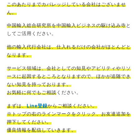
このあたりまでカバレッジしている会社はございませ
ん。
中国輸入総合研究所を中国輸入ビジネスの駆け込み寺
と
してご活用ください。
他の輸入代行会社は、仕入れるだけの会社がほとんど
と
なります。
サービス領域は、会社としての知見やアビリティやリソ
ースに起因するところとなりますので、ほかが追随でき
ない知見を持っております。
お気軽に何でもご相談
ください。
まずは、
Line登録
からご相談
ください。
※トップの右のラインマークをクリック、お友達追加を
押下してください。
優良情報を配信
していきます。