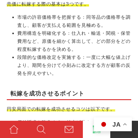
売価に転嫁する際の基本は3つです。
市場の許容価格帯を把握する：同等品の価格帯を調
査し、顧客が支払える範囲を見極める。
費用構造を明確化する：仕入れ・輸送・関税・保管
費用など、原価を細かく算出して、どの部分をどの
程度転嫁するかを決める。
段階的な価格改定を実施する：一度に大幅な値上げ
より、期間を分けて小刻みに改定する方が顧客の反
発を抑えやすい。
転嫁を成功させるポイント
円安局面での転嫁を成功させるコツは以下です。
価値訴求を強化する：値上げ分を「品質向上」「安
JA
定的な在庫供給」「迅速な発送」などの価値と結び