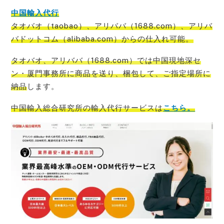
中国輸入代行
タオバオ（taobao）、アリババ（1688.com）、アリバ
バドットコム（alibaba.com）からの仕入れ可能
。
タオバオ、アリババ（1688.com）では中国現地深セ
ン・厦門事務所に商品を送り、梱包して、ご指定場所に
納品
します。
中国輸入総合研究所の輸入代行サービス
は
こちら。