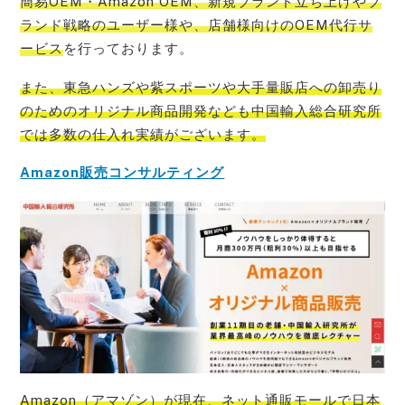
簡易OEM・Amazon OEM、新規ブランド立ち上げやブ
ランド戦略のユーザー様や、店舗様向けのOEM代行サ
ービス
を行っております。
また、
東急ハンズや紫スポーツや大手量販店への卸売り
のためのオリジナル商品開発なども中国輸入総合研究所
では多数の仕入れ実績
がございます。
Amazon販売コンサルティング
Amazon（アマゾン）が現在、ネット通販モールで日本