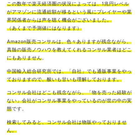
この数年で楽
天経済圏の状況によっては、1兆円レベル
がアマゾンに流通総額が移るという風にプレイヤーや業
界関係者からは声を聴く機会
がございました。
（あくまで予測値にはなります）
Amazon販売コンサルは、色々ありますが残念ながら、
真髄の販売ノウハウを教えてくれるコンサル業者はどこ
にもありません
。
中国輸入総合研究所では、「自社」でも通販事業をやっ
ております
ので、酸いも甘いも理解しております。
コンサル会社はどこも残念ながら、「物を売った経験が
ない」会社がコンサル事業をやっているのが世の中の実
態
です。
検索してみると、
コンサル会社は物販やっておりませ
ん
。