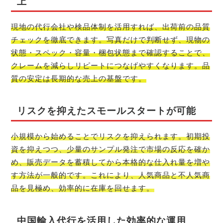
上
現地の代行会社や検品体制を活用すれば、出荷前の品質
チェックを徹底できます。写真だけで判断せず、現物の
状態・スペック・容量・梱包状態まで確認することで、
クレームを減らしリピートにつなげやすくなります。品
質の安定は長期的な売上の基盤です。
リスクを抑えたスモールスタートが可能
小規模から始めることでリスクを抑えられます。初期投
資を抑えつつ、少量のサンプル発注で市場の反応を確か
め、販売データを蓄積してから本格的な仕入れ量を増や
す方法が一般的です。これにより、人気商品と不人気商
品を見極め、効率的に在庫を回せます。
中国輸入代行を活用した効率的な運用