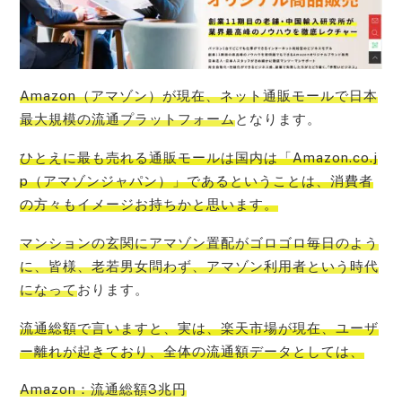
Amazon（アマゾン）が現在、ネット通販モールで日本
最大規模の流通プラットフォーム
となります。
ひとえに
最も売れる通販モールは国内は「Amazon.co.j
p（アマゾンジャパン）」である
ということは、消費者
の方々もイメージお持ちかと思います。
マンションの玄関にアマゾン置配がゴロゴロ毎日のよう
に、皆様、老若男女問わず、アマゾン利用者という時代
になって
おります。
流通総額で言いますと、
実は、楽天市場が現在、ユーザ
ー離れが起きており
、全体の流通額データとしては、
Amazon：流通総額3兆円