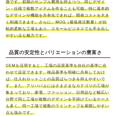
徴です。初期のサンプル費用を抑えつつ、同じデザイ
ン・仕様で複数アイテムを作ることも可能。特に基本的
なデザインや機能を共有化できれば、開発コストを大き
く削減できます。さらに、MOQ（最低発注数量）が比
較的柔軟な工場もあり、スモールビジネスでも手を出し
やすい点も魅力です。
品質の安定性とバリエーションの豊富さ
OEMを活用すると、工場の品質基準を自社の基準に合
わせて設定できます。検品基準を明確に共有しておけ
ば、仕入れロットごとの品質ばらつきを抑えやすいで
す。また、アリババ上にはさまざまなカテゴリの工場が
集まっており、家電、ファッション、日用品など幅広い
分野で同じ工場が複数のデザインを手掛けているケース
も多く、同一工場で複数のラインナップを展開しやすい
点も強みです。