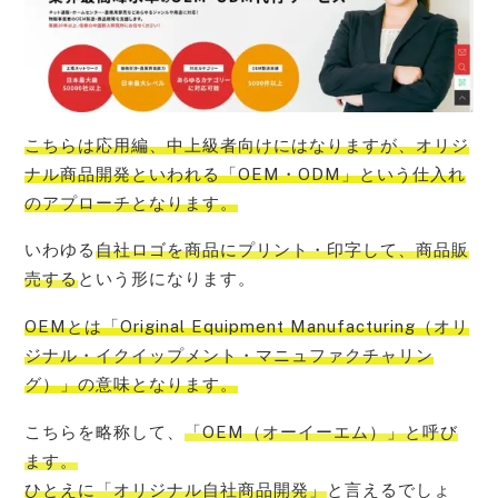
こちらは応用編、
中上級者向けにはなりますが、オリジ
ナル商品開発といわれる「OEM・ODM」という仕入れ
のアプローチ
となります。
いわゆる
自社ロゴを商品にプリント・印字して、商品販
売する
という形になります。
OEMとは「Original Equipment Manufacturing（オリ
ジナル・イクイップメント・マニュファクチャリン
グ）」
の意味となります。
こちらを略称して、
「OEM（オーイーエム）」と呼び
ます。
ひとえに「オリジナル自社商品開発」
と言えるでしょ