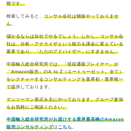
態
です。
検索してみると、
コンサル会社は物販やっておりませ
ん
。
儲かるならば自社でやるでしょう。しかし、コンサル会
社は、分析・アナライザという能力を課金に変えている
業界であり、「ただのアドバイザー」
にすぎません。
中国輸入総合研究所では、「現役通販プレイヤー」が
「Amazon販売」のA to Z（エートゥーゼット。全て）
をレクチャーするコンサルティングを業界初・業界唯一
で提
供しております。
マンツーマン形式を主にやっております。グループ参加
もお気軽にご相談ください。
中国輸入総合研究所がお届けする業界最高峰のAmazon
販売コンサルティング
は
こちら
。