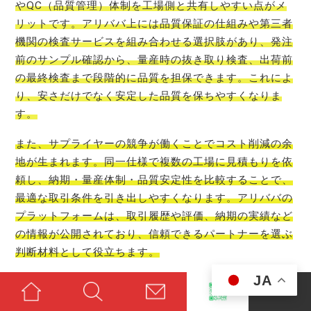
やQC（品質管理）体制を工場側と共有しやすい点がメ
リットです。アリババ上には品質保証の仕組みや第三者
機関の検査サービスを組み合わせる選択肢があり、発注
前のサンプル確認から、量産時の抜き取り検査、出荷前
の最終検査まで段階的に品質を担保できます。これによ
り、安さだけでなく安定した品質を保ちやすくなりま
す。
また、サプライヤーの競争が働くことでコスト削減の余
地が生まれます。同一仕様で複数の工場に見積もりを依
頼し、納期・量産体制・品質安定性を比較することで、
最適な取引条件を引き出しやすくなります。アリババの
プラットフォームは、取引履歴や評価、納期の実績など
の情報が公開されており、信頼できるパートナーを選ぶ
判断材料として役立ちます。
JA
ただし、安さを追いすぎると品質リスクが上がることも
あるため、次のポイントを抑えることが大切です。1) 明