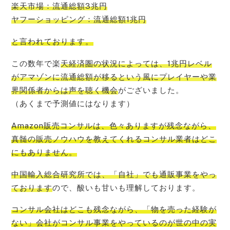
楽天市場：流通総額3兆円
ヤフーショッピング：流通総額1兆円
と言われております。
この数年で楽
天経済圏の状況によっては、1兆円レベル
がアマゾンに流通総額が移るという風にプレイヤーや業
界関係者からは声を聴く機会
がございました。
（あくまで予測値にはなります）
Amazon販売コンサルは、色々ありますが残念ながら、
真髄の販売ノウハウを教えてくれるコンサル業者はどこ
にもありません
。
中国輸入総合研究所では、「自社」でも通販事業をやっ
ております
ので、酸いも甘いも理解しております。
コンサル会社はどこも残念ながら、「物を売った経験が
ない」会社がコンサル事業をやっているのが世の中の実