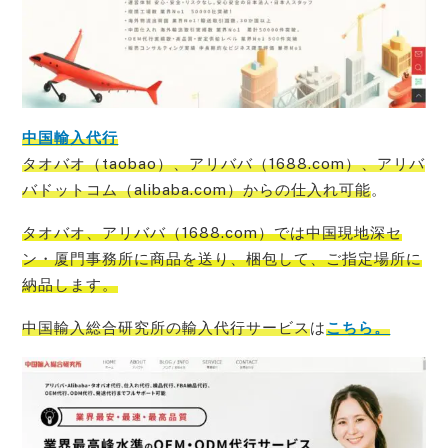
中国輸入代行
タオバオ（taobao）、アリババ（1688.com）、アリバ
バドットコム（alibaba.com）からの仕入れ可能
。
タオバオ、アリババ（1688.com）では中国現地深セ
ン・厦門事務所に商品を送り、梱包して、ご指定場所に
納品
します。
中国輸入総合研究所の輸入代行サービス
は
こちら。