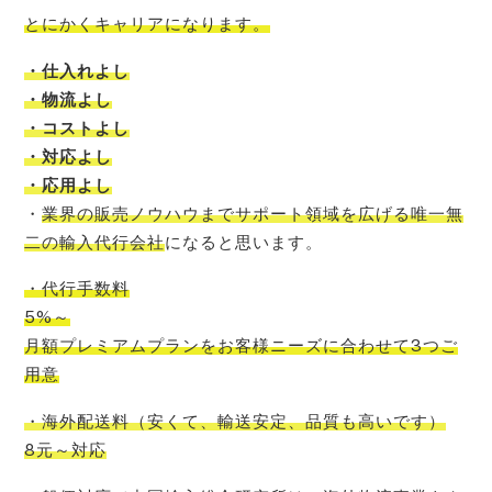
とにかくキャリアになります。
・仕入れよし
・物流よし
・コストよし
・対応よし
・応用よし
・
業界の販売ノウハウまでサポート領域を広げる唯一無
二の輸入代行会社
になると思います。
・代行手数料
5%～
月額プレミアムプランをお客様ニーズに合わせて3つご
用意
・海外配送料
（
安くて
、
輸送安定
、
品質も高いです
）
8元～対応