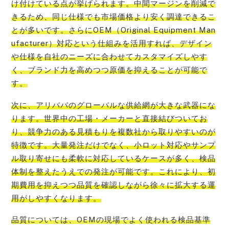
け付けている点が挙げられます。中間マージンを削減で
きるため、同じ仕様でも市場価格より安く調達できるこ
とが多いです。さらにOEM（Original Equipment Man
ufacturer）対応という仕組みを活用すれば、デザイン
や仕様を自社のニーズに合わせてカスタマイズしやす
く、ブランド力を高めつつ原価を抑えることが可能で
す。
次に、アリババのグローバルな供給網が大きな武器にな
ります。世界中の工場・メーカーと直接結びついてお
り、競争力のある見積もりを複数社から取りやすいのが
特徴です。大量発注だけでなく、小ロット対応やサンプ
ル取り寄せにも柔軟に対応しているケースが多く、検品
体制を整えたうえでの発注が可能です。これにより、初
期費用を抑えつつ品質を確認しながら徐々に拡大する運
用がしやすくなります。
品質については、OEMの現場でよく使われる検品基準