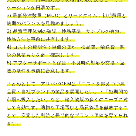
ケーションが円滑です。
2) 最低発注数量（MOQ）とリードタイム：初期費用と
納期のバランスを見極めましょう。
3) 品質管理体制の確認：検品基準、サンプルの有無、
検品方法を事前に共有します。
4) コストの透明性：単価のほか、検品費、輸送費、関
税の見積もりを必ず確認します。
5) アフターサポートと保証：不良時の対応や交換・返
送の条件を事前に合意します。
まとめとして、アリババOEMは「コストを抑えつつ高
品質・自社ブランドの製品を展開したい」・「短期間で
市場へ投入したい」など、輸入物販の多くのニーズに対
して有効です。適切な工場選びと品質管理を徹底するこ
とで、安定した利益と長期的なブランド価値を育てられ
ます。