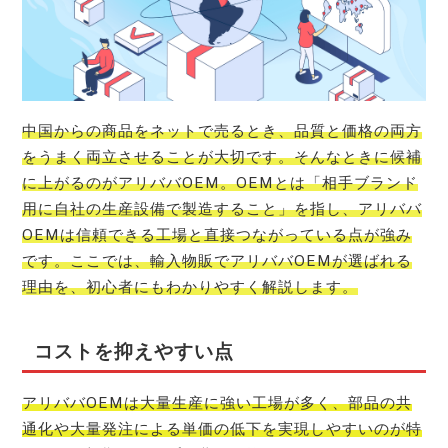
中国からの商品をネットで売るとき、品質と価格の両方
をうまく両立させることが大切です。そんなときに候補
に上がるのがアリババOEM。OEMとは「相手ブランド
用に自社の生産設備で製造すること」を指し、アリババ
OEMは信頼できる工場と直接つながっている点が強み
です。ここでは、輸入物販でアリババOEMが選ばれる
理由を、初心者にもわかりやすく解説します。
コストを抑えやすい点
アリババOEMは大量生産に強い工場が多く、部品の共
通化や大量発注による単価の低下を実現しやすいのが特