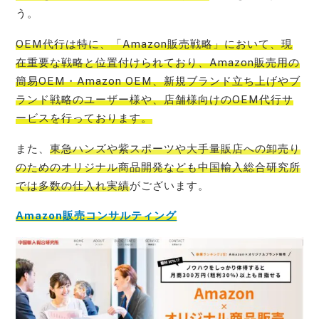
う。
OEM代行は特に、
「Amazon販売戦略」において、現
在重要な戦略と位置付けられており、Amazon販売用の
簡易OEM・Amazon OEM、新規ブランド立ち上げやブ
ランド戦略のユーザー様や、店舗様向けのOEM代行サ
ービス
を行っております。
また、
東急ハンズや紫スポーツや大手量販店への卸売り
のためのオリジナル商品開発なども中国輸入総合研究所
では多数の仕入れ実績
がございます。
Amazon販売コンサルティング