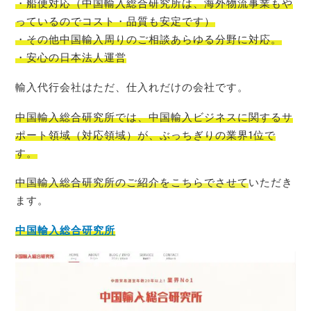
・船便対応
（
中国輸入
総合研究所
は、
海外物流事業もや
っているので
コスト
・品質も安定です）
・その他中国輸入周りのご相談あらゆる分野に対応。
・安心の日本法人運営
輸入代行会社はただ、仕入れだけの会社です。
中国輸入総合研究所では、中国輸入ビジネスに関するサ
ポート領域（対応領域）が、ぶっちぎりの業界1位
で
す。
中国輸入総合研究所のご紹介をこちらでさせて
いただき
ます。
中国輸入総合研究所