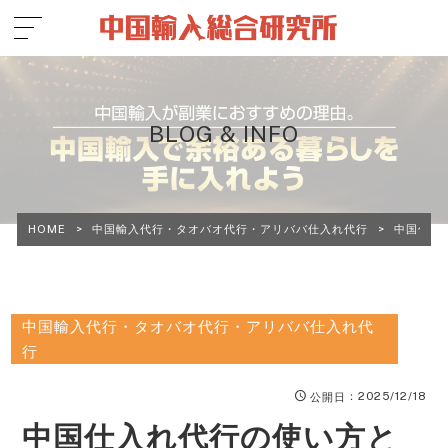
BLOG & INFO
HOME
>
中国輸入代行・タオバオ代行・アリババ仕入れ代行
>
中国仕入
中国輸入代行・タオバオ代行・アリババ仕入れ代
行
：2025/12/18
公開日
中国仕入れ代行の使い方と