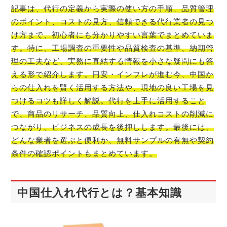
記事は、代行の定義から実際の使い方の手順、品質管理
のポイント、コストの見方、信頼できる代行業者の見つ
け方まで、初心者にも分かりやすい言葉でまとめていま
す。特に、工場調査の重要性や品質検査の基準、納期管
理の工夫など、実務に直結する情報を小さな疑問にも答
える形で紹介します。円安・インフレが進む今、中国か
らの仕入れを賢く活用する方法や、現地の良い工場を見
つけるコツも詳しく解説。代行を上手に活用すること
で、商品のリサーチ、品質向上、仕入れコストの削減に
つながり、ビジネスの成長を後押しします。最後には、
どんな業者を選ぶと便利か、無料サンプルの有無や契約
条件の確認ポイントもまとめています。
中国仕入れ代行とは？基本知識