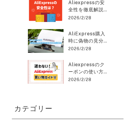
クスプレスを2%
hat GPT稼ぎの達人
Aliexpressの安
OFFで購入でき
全性を徹底解説
る方法を紹介！
｜信頼できる購
2026/2/28
入のポイントと
は？アリエクス
AliExpress購入
プレスを2%OFF
時に偽物の見分
で購入できる方
け方と安く買う
2026/2/28
法を紹介！
コツとは？アリ
エクスプレスを
Aliexpressのク
2%OFFで購入で
ーポンの使い方
きる方法を紹
を徹底解説！保
2026/2/28
介！
存版ガイド！ア
リエクスプレス
を2%OFFで購入
カテゴリー
できる方法を紹
介！