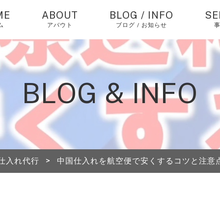
ME
ABOUT
BLOG / INFO
SE
ム
アバウト
ブログ / お知らせ
お知らせ
中
バ
仕
コラム
BLOG & INFO
個
ピックアップ
エ
経
中
仕入れ代行
>
中国仕入れを航空便で安くするコツと注意
海
送
A