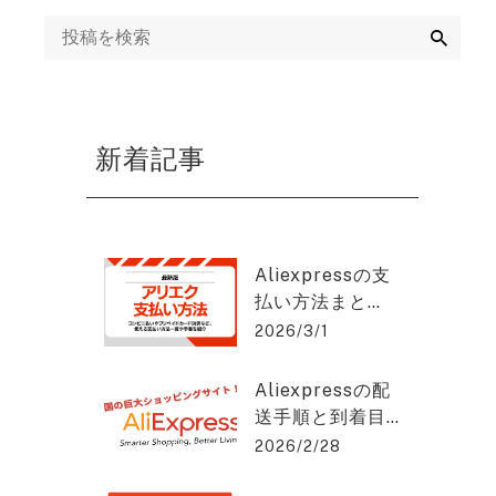
ング
検
索
mazon運用代行・
天・ヤフーショッ
ング運営代行
新着記事
画制作代行
EB集客・リスティ
グ広告運用・WEB
Aliexpressの支
告代理店
払い方法まと
め：安全に使う
2026/3/1
EO対策・SEOコン
コツと手順と
ルティング
は？アリエクス
Aliexpressの配
プレスを2%OFF
送手順と到着目
で購入できる方
EO記事作成代行
安をわかりやす
2026/2/28
法を紹介！
く解説！アリエ