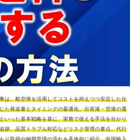
C
塾
事は、航空便を活用してコストを抑えつつ安定した仕
じた発送量とタイミングの最適化、出荷港・空港の選
といった基本戦略を基に、実務で使える手法を分かり
追跡、品質トラブル対応などリスク管理の要点、代行
もり取得や納期管理の流れを具体的に紹介。中国輸入