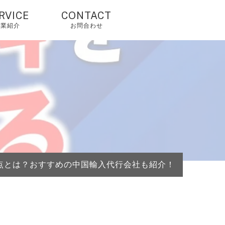
RVICE
CONTACT
事業紹介
お問合わせ
国輸入代行・タオ
オ代行・アリババ
入れ代行
人輸入代行・アリ
クスプレス（当社
由で2%OFF）
国OEM・OEM代行
点とは？おすすめの中国輸入代行会社も紹介！
外配送・国際配
・海外発送代行
mazonコンサルテ