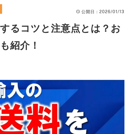
ィ
公開日
：2026/01/13
A
くするコツと注意点とは？お
楽
ピ
も紹介！
動
W
ン
広
S
サ
S