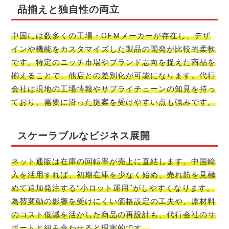
品揃えと独自性の両立
中国には数多くの工場・OEMメーカーが存在し、デザ
インや機能をカスタマイズした製品の開発が比較的柔軟
です。特定のニッチ市場やブランド志向を捉えた商品を
揃えることで、他店との差別化が可能になります。代行
会社は現地の工場情報やサプライチェーンの知見を持っ
ており、需要に沿った提案を受けやすい点も強みです。
スケーラブルなビジネス展開
ネット通販は在庫の回転率が売上に直結します。中国輸
入を活用すれば、初期在庫を少なく始め、売れ筋を見極
めて追加発注する“小ロット運用”がしやすくなります。
為替変動の影響を受けにくい価格設定の工夫や、原材料
のコスト低減を活かした商品の再設計も、代行会社のサ
ポートと組み合わせると現実的です。