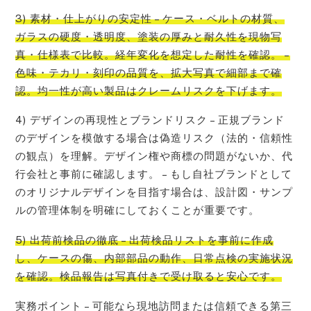
3) 素材・仕上がりの安定性 – ケース・ベルトの材質、
ガラスの硬度・透明度、塗装の厚みと耐久性を現物写
真・仕様表で比較。経年変化を想定した耐性を確認。 –
色味・テカリ・刻印の品質を、拡大写真で細部まで確
認。均一性が高い製品はクレームリスクを下げます。
4) デザインの再現性とブランドリスク – 正規ブランド
のデザインを模倣する場合は偽造リスク（法的・信頼性
の観点）を理解。デザイン権や商標の問題がないか、代
行会社と事前に確認します。 – もし自社ブランドとして
のオリジナルデザインを目指す場合は、設計図・サンプ
ルの管理体制を明確にしておくことが重要です。
5) 出荷前検品の徹底 – 出荷検品リストを事前に作成
し、ケースの傷、内部部品の動作、日常点検の実施状況
を確認。検品報告は写真付きで受け取ると安心です。
実務ポイント – 可能なら現地訪問または信頼できる第三