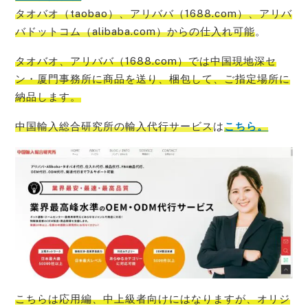
タオバオ（taobao）、アリババ（1688.com）、アリバ
バドットコム（alibaba.com）からの仕入れ可能
。
タオバオ、アリババ（1688.com）では中国現地深セ
ン・厦門事務所に商品を送り、梱包して、ご指定場所に
納品
します。
中国輸入総合研究所の輸入代行サービス
は
こちら。
こちらは応用編、
中上級者向けにはなりますが、オリジ