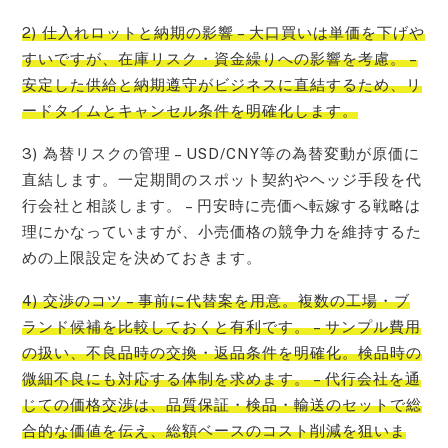
2) 仕入れロットと納期の影響 – 大口買いは単価を下げや
すいですが、在庫リスク・資金繰りへの影響を考慮。 –
安定した供給と納期遵守がビジネスに直結するため、リ
ードタイムとキャンセル条件を明確化します。
3) 為替リスクの管理 – USD/CNY等の為替変動が原価に
直結します。一定期間のスポット契約やヘッジ手段を代
行会社と相談します。 – 円安時に売価へ転嫁する戦略は
理にかなっていますが、小売価格の競争力を維持するた
めの上限設定を決めておきます。
4) 交渉のコツ – 事前に代替案を用意。複数の工場・ブ
ランド候補を比較しておくと有利です。 – サンプル費用
の扱い、不良品時の交換・返品条件を明確化。検品時の
微細不良にも対応する体制を求めます。 – 代行会社を通
じての価格交渉は、品質保証・検品・輸送のセットで総
合的な価値を伝え、総額ベースのコスト削減を狙いま