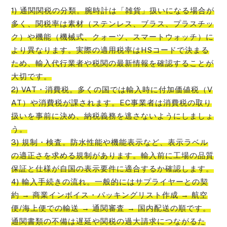
1) 通関関税の分類。腕時計は「雑貨」扱いになる場合が
多く、関税率は素材（ステンレス、ブラス、プラスチッ
ク）や機能（機械式、クォーツ、スマートウォッチ）に
より異なります。実際の適用税率はHSコードで決まる
ため、輸入代行業者や税関の最新情報を確認することが
大切です。
2) VAT・消費税。多くの国では輸入時に付加価値税（V
AT）や消費税が課されます。EC事業者は消費税の取り
扱いを事前に決め、納税義務を逃さないようにしましょ
う。
3) 規制・検査。防水性能や機能表示など、表示ラベル
の適正さを求める規制があります。輸入前に工場の品質
保証と仕様が自国の表示要件に適合するか確認します。
4) 輸入手続きの流れ。一般的にはサプライヤーとの契
約 → 商業インボイス・パッキングリスト作成 → 航空
便/海上便での輸送 → 通関審査 → 国内配送の順です。
通関書類の不備は遅延や関税の過大請求につながるた