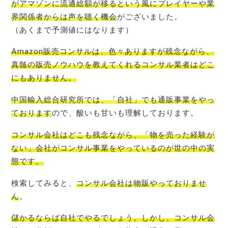
がアマゾンに流通総額が移るという風にプレイヤーや業
界関係者からは声を聴く機会
がございました。
（あくまで予測値にはなります）
Amazon販売コンサルは、色々ありますが残念ながら、
真髄の販売ノウハウを教えてくれるコンサル業者はどこ
にもありません
。
中国輸入総合研究所では、「自社」でも通販事業をやっ
ております
ので、酸いも甘いも理解しております。
コンサル会社はどこも残念ながら、「物を売った経験が
ない」会社がコンサル事業をやっているのが世の中の実
態
です。
検索してみると、
コンサル会社は物販やっておりませ
ん
。
儲かるならば自社でやるでしょう。しかし、コンサル会