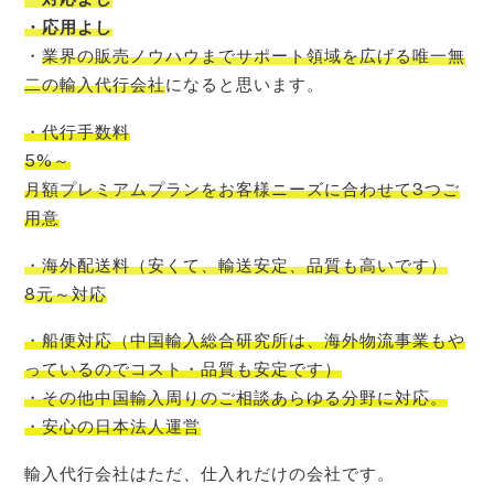
・応用よし
・
業界の販売ノウハウまでサポート領域を広げる唯一無
二の輸入代行会社
になると思います。
・代行手数料
5%～
月額プレミアムプランをお客様ニーズに合わせて3つご
用意
・海外配送料
（
安くて
、
輸送安定
、
品質も高いです
）
8元～対応
・船便対応
（
中国輸入
総合研究所
は、
海外物流事業もや
っているので
コスト
・品質も安定です）
・その他中国輸入周りのご相談あらゆる分野に対応。
・安心の日本法人運営
輸入代行会社はただ、仕入れだけの会社です。