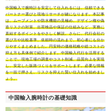
中国輸入で腕時計を安定して仕入れるには、信頼できる
パートナー選びと現地リサーチが鍵になります。本記事
は、ムーブメントや防水機能の見極め、デザイン権や偽
造リスクの対策、出荷検品や保証の仕組みなど、実務に
直結するポイントをやさしく解説。さらに、代行会社の
選び方や比較基準、依頼時の流れまで、初心者にも分か
りやすくまとめました。円安時の価格戦略や総コストの
抑え方も具体例で紹介します。中国輸入代行を活用する
ことで、現地工場の調査やコスト削減、品質向上を実現
し、安定した販路づくりをサポートします。必要な情報
を一括で押さえ、リスクを抑えた賢い仕入れを始めまし
ょう。
中国輸入腕時計の基礎知識