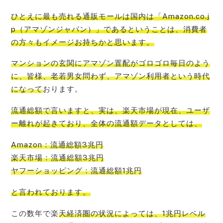
ひとえに
最も売れる通販モールは国内は「Amazon.co.j
p（アマゾンジャパン）」である
ということは、消費者
の方々もイメージお持ちかと思います。
マンションの玄関にアマゾン置配がゴロゴロ毎日のよう
に、皆様、老若男女問わず、アマゾン利用者という時代
になって
おります。
流通総額で言いますと、
実は、楽天市場が現在、ユーザ
ー離れが起きており
、全体の流通額データとしては、
Amazon：流通総額3兆円
楽天市場：流通総額3兆円
ヤフーショッピング：流通総額1兆円
と言われております。
この数年で楽
天経済圏の状況によっては、1兆円レベル