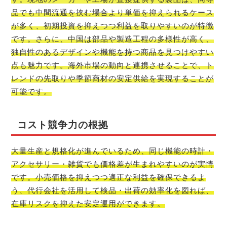
品でも中間流通を挟む場合より単価を抑えられるケース
が多く、初期投資を抑えつつ利益を取りやすいのが特徴
です。さらに、中国は部品や製造工程の多様性が高く、
独自性のあるデザインや機能を持つ商品を見つけやすい
点も魅力です。海外市場の動向と連携させることで、ト
レンドの先取りや季節商材の安定供給を実現することが
可能です。
コスト競争力の根拠
大量生産と規格化が進んでいるため、同じ機能の時計・
アクセサリー・雑貨でも価格差が生まれやすいのが実情
です。小売価格を抑えつつ適正な利益を確保できるよ
う、代行会社を活用して検品・出荷の効率化を図れば、
在庫リスクを抑えた安定運用ができます。