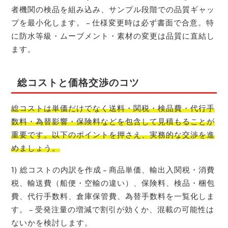
者機関の検品を組み込み、サンプル段階での品質ギャッ
プを最小化します。 – 仕様変更時は必ず書面で合意。特
に防水等級・ムーブメント・素材の変更は品質に直結し
ます。
総コストと価格交渉のコツ
総コストは単価だけでなく送料・関税・検品費・代行手
数料・為替影響・保険料などを包含して見積もることが
重要です。以下のポイントを押さえ、実務的な交渉を進
めましょう。
1) 総コストの内訳を作成 – 商品単価、輸出入関税・消費
税、輸送費（船便・空輸の違い）、保険料、検品・梱包
費、代行手数料、倉庫保管費、為替手数料を一覧化しま
す。 – 受発注量の増減で割引が効くか、混載の可能性は
ないかを検討します。