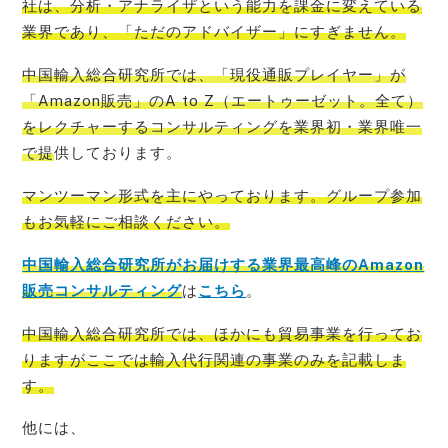
社は、分析・アナライザという能力を課金に変えている
業界であり、「ただのアドバイザー」
にすぎません。
中国輸入総合研究所では、「現役通販プレイヤー」が
「Amazon販売」のA to Z（エートゥーゼット。全て）
をレクチャーするコンサルティングを業界初・業界唯一
で提
供しております。
マンツーマン形式を主にやっております。グループ参加
もお気軽にご相談ください。
中国輸入総合研究所がお届けする業界最高峰のAmazon
販売コンサルティング
は
こちら
。
中国輸入総合研究所では、ほかにも貿易事業を行ってお
りますがここでは輸入代行関連の事業のみを記載
しま
す。
他には、