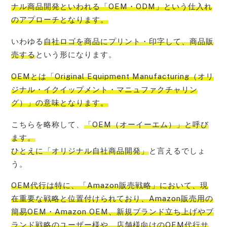
ナル商品開発といわれる「OEM・ODM」という仕入れ
のアプローチ
となります。
いわゆる
自社ロゴを商品にプリント・印字して、商品販
売する
という形になります。
OEMとは「Original Equipment Manufacturing（オリ
ジナル・イクイップメント・マニュファクチャリン
グ）」
の意味となります。
こちらを略称して、
「OEM（オーイーエム）」と呼び
ます。
ひとえに「オリジナル自社商品開発」
と言えるでしょ
う。
OEM代行は特に、
「Amazon販売戦略」において、現
在重要な戦略と位置付けられており、Amazon販売用の
簡易OEM・Amazon OEM、新規ブランド立ち上げやブ
ランド戦略のユーザー様や、店舗様向けのOEM代行サ