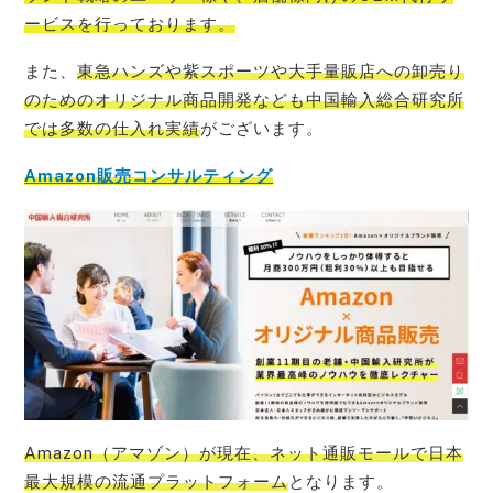
ービス
を行っております。
また、
東急ハンズや紫スポーツや大手量販店への卸売り
のためのオリジナル商品開発なども中国輸入総合研究所
では多数の仕入れ実績
がございます。
Amazon販売コンサルティング
Amazon（アマゾン）が現在、ネット通販モールで日本
最大規模の流通プラットフォーム
となります。