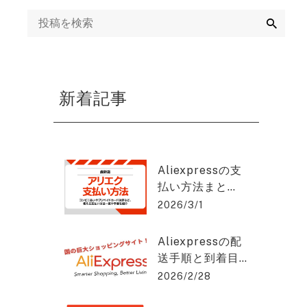
ング
検
索
mazon運用代行・
天・ヤフーショッ
ング運営代行
新着記事
画制作代行
EB集客・リスティ
グ広告運用・WEB
Aliexpressの支
告代理店
払い方法まと
め：安全に使う
2026/3/1
EO対策・SEOコン
コツと手順と
ルティング
は？アリエクス
Aliexpressの配
プレスを2%OFF
送手順と到着目
で購入できる方
EO記事作成代行
安をわかりやす
2026/2/28
法を紹介！
く解説！アリエ