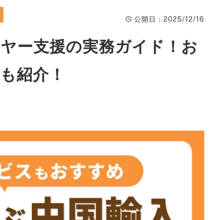
ィ
公開日
：2025/12/16
A
イヤー支援の実務ガイド！お
楽
ピ
も紹介！
動
W
ン
広
S
サ
S