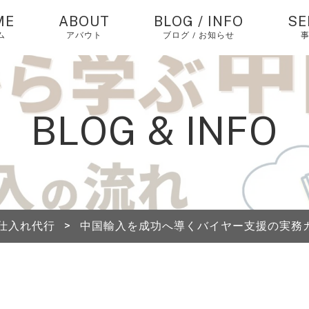
ME
ABOUT
BLOG / INFO
SE
ム
アバウト
ブログ / お知らせ
お知らせ
中
バ
仕
コラム
BLOG & INFO
個
ピックアップ
エ
経
中
仕入れ代行
>
中国輸入を成功へ導くバイヤー支援の実務
海
送
A