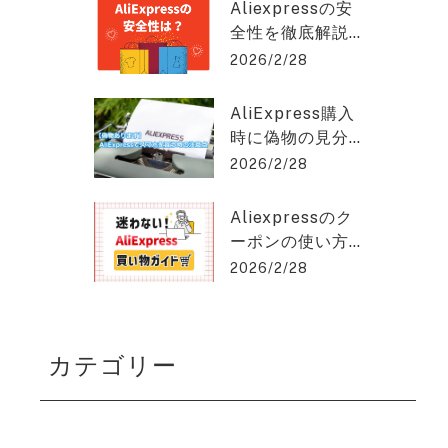
クスプレスを2%
hat GPT稼ぎの達人
Aliexpressの安
OFFで購入でき
全性を徹底解説
る方法を紹介！
｜信頼できる購
2026/2/28
入のポイントと
は？アリエクス
AliExpress購入
プレスを2%OFF
時に偽物の見分
で購入できる方
け方と安く買う
2026/2/28
法を紹介！
コツとは？アリ
エクスプレスを
Aliexpressのク
2%OFFで購入で
ーポンの使い方
きる方法を紹
を徹底解説！保
2026/2/28
介！
存版ガイド！ア
リエクスプレス
を2%OFFで購入
カテゴリー
できる方法を紹
介！