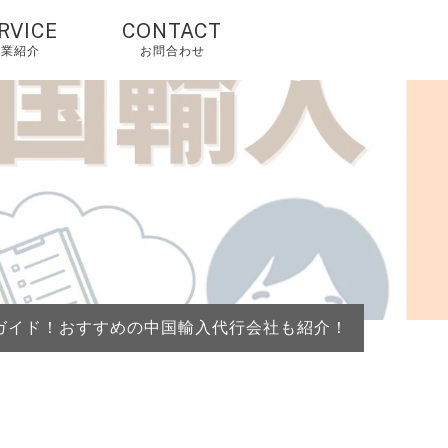
RVICE
CONTACT
事業紹介
お問合わせ
国輸入代行・タオ
オ代行・アリババ
入れ代行
人輸入代行・アリ
クスプレス（当社
由で2%OFF）
国OEM・OEM代行
ガイド！おすすめの中国輸入代行会社も紹介！
外配送・国際配
・海外発送代行
mazonコンサルテ